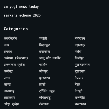
cm yogi news today
sarkari scheme 2025
Categories
अंतर्राष्ट्रीय
चंदौली
मनोरंजन
अन्य
चित्रकूट
महाराष्ट्र
अपराध
छत्तीसगढ़
महोबा
अयोध्या (फैजाबाद)
जम्मू और कश्मीर
मिर्जापुर
अरुणाचल प्रदेश
जालौन
मुज़फ्फरनगर
अलीगढ़
जौनपुर
मुरादाबाद
असम
झारखण्ड
मेघालय
आगरा
झांसी
मेरठ
आजमगढ़
ट्रेंडिंग न्यूज़
मैनपुरी
आतंकवाद
तमिलनाडु
राजनीति
आंध्र प्रदेश
तेलंगाना
राजस्थान