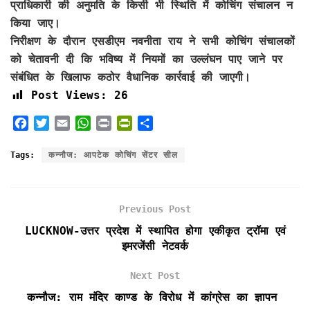
प्राधिकारी की अनुमति के किसी भी स्थिति में कोचिंग संचालन न
किया जाए।
निरीक्षण के दौरान एसडीएम नवनीता राय ने सभी कोचिंग संचालकों
को चेतावनी दी कि भविष्य में नियमों का उल्लंघन पाए जाने पर
संबंधित के खिलाफ कठोर वैधानिक कार्रवाई की जाएगी।
Post Views:
26
F
T
E
W
P
P
S
a
w
m
h
r
r
h
c
i
a
a
i
i
a
Tags:
कन्नौज: आपटेक कोचिंग सेंटर सील
e
t
i
t
n
n
r
b
t
l
s
t
t
e
o
e
A
F
Previous Post
o
r
p
r
k
p
i
LUCKNOW-उत्तर प्रदेश में स्थापित होगा एकीकृत ट्रॉमा एवं
e
इमरजेंसी नेटवर्क
n
d
Next Post
l
कन्नौज: राम मंदिर काण्ड के विरोध में कांग्रेस का ज्ञापन
y