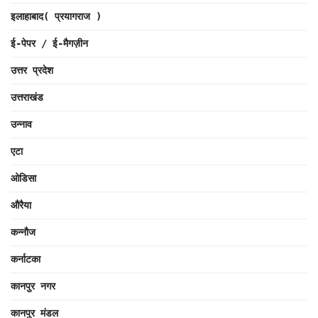
इलाहाबाद( प्रयागराज )
ई-पेपर / ई-मैगज़ीन
उत्तर प्रदेश
उत्तराखंड
उन्नाव
एटा
ओडिसा
औरैया
कन्नौज
कर्नाटका
कानपुर नगर
कानपुर मंडल