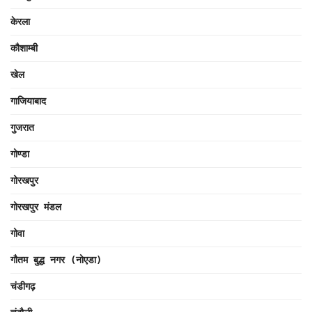
केरला
कौशाम्बी
खेल
गाजियाबाद
गुजरात
गोण्डा
गोरखपुर
गोरखपुर मंडल
गोवा
गौतम बुद्ध नगर (नोएडा)
चंडीगढ़