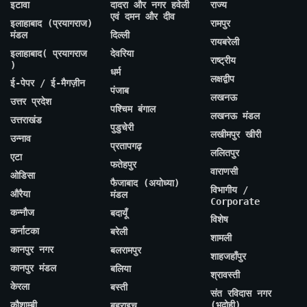
इटावा
दादरा और नगर हवेली
राज्य
एवं दमन और दीव
इलाहाबाद (प्रयागराज)
रामपुर
मंडल
दिल्ली
रायबरेली
इलाहाबाद( प्रयागराज
देवरिया
राष्ट्रीय
)
धर्म
लक्षद्वीप
ई-पेपर / ई-मैगज़ीन
पंजाब
लखनऊ
उत्तर प्रदेश
पश्चिम बंगाल
लखनऊ मंडल
उत्तराखंड
पुडुचेरी
लखीमपुर खीरी
उन्नाव
प्रतापगढ़
ललितपुर
एटा
फतेहपुर
वाराणसी
ओडिसा
फैजाबाद (अयोध्या)
विभागीय /
औरैया
मंडल
Corporate
कन्नौज
बदायूँ
विशेष
कर्नाटका
बरेली
शामली
कानपुर नगर
बलरामपुर
शाहजहाँपुर
कानपुर मंडल
बलिया
श्रावस्ती
केरला
बस्ती
संत रविदास नगर
कौशाम्बी
(भदोही)
बहराइच