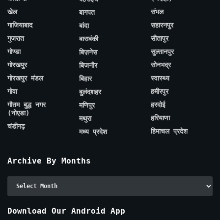
खेल
संभल
बागपत
गाजियाबाद
सहारनपुर
बांदा
गुजरात
सीतापुर
बाराबंकी
गोण्डा
सुल्तानपुर
बिज़नेस
गोरखपुर
सोनभद्र
बिजनौर
गोरखपुर मंडल
स्वास्थ्य
बिहार
गोवा
हमीरपुर
बुलंदशहर
गौतम बुद्ध नगर
हरदोई
मणिपुर
(नोएडा)
हरियाणा
मथुरा
चंडीगढ़
हिमाचल प्रदेश
मध्य प्रदेश
Archive By Months
Archive
By
Months
Download Our Android App