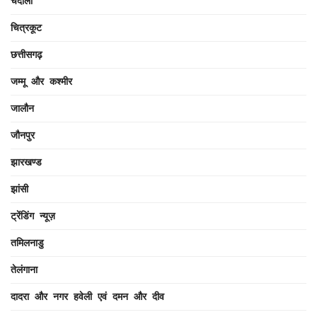
चंदौली
चित्रकूट
छत्तीसगढ़
जम्मू और कश्मीर
जालौन
जौनपुर
झारखण्ड
झांसी
ट्रेंडिंग न्यूज़
तमिलनाडु
तेलंगाना
दादरा और नगर हवेली एवं दमन और दीव