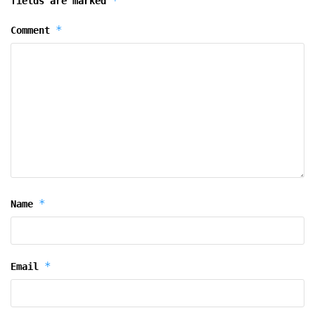
*
fields are marked
*
Comment
*
Name
*
Email