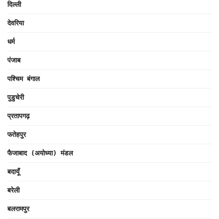
दिल्ली
देवरिया
धर्म
पंजाब
पश्चिम बंगाल
पुडुचेरी
प्रतापगढ़
फतेहपुर
फैजाबाद (अयोध्या) मंडल
बदायूँ
बरेली
बलरामपुर