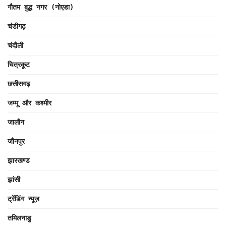
गौतम बुद्ध नगर (नोएडा)
चंडीगढ़
चंदौली
चित्रकूट
छत्तीसगढ़
जम्मू और कश्मीर
जालौन
जौनपुर
झारखण्ड
झांसी
ट्रेंडिंग न्यूज़
तमिलनाडु