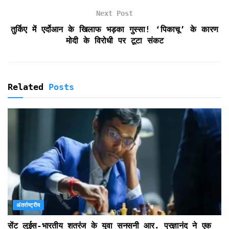
n
d
Next Post
l
तुर्किए में एर्दोआन के खिलाफ भड़का गुस्सा! ‘पिकाचू’ के कारण
y
मोदी के विरोधी पर टूटा संकट
Related
Posts
अंतर्राष्ट्रीय
सेंट लुईस-भारतीय शतरंज के युवा सनसनी आर. प्रज्ञानंद ने एक