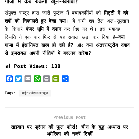
गाजा में कब रुकेगा खून-खराबा?
संयुक्त राष्ट्र द्वारा जारी फुटेज में बचावकर्मियों को
मिट्टी में दबे
शवों को निकालते हुए देखा गया
। ये सभी शव तेल अल-सुल्तान
के किनारे
बंजर भूमि में दफन
कर दिए गए थे। इस भयावह
स्थिति ने एक बार फिर से यह सवाल खड़ा कर दिया है—
क्या
गाजा में इंसानियत खत्म हो रही है?
और
क्या अंतरराष्ट्रीय दबाव
से इजरायल अपनी नीतियों में बदलाव करेगा?
Post Views:
138
F
T
E
W
P
P
S
a
w
m
h
r
r
h
c
i
a
a
i
i
a
Tags:
#इंटरनेशनलन्यूज
e
t
i
t
n
n
r
b
t
l
s
t
t
e
o
e
A
F
Previous Post
o
r
p
r
k
p
i
ताइवान पर ड्रैगन की फुल फोर्स! चीन के युद्ध अभ्यास पर
e
अमेरिका की नजरें टिकीं