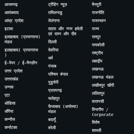
आजमगढ़
ट्रेंडिंग न्यूज़
मैनपुरी
आतंकवाद
तमिलनाडु
राजनीति
आंध्र प्रदेश
तेलंगाना
राजस्थान
इटावा
दादरा और नगर हवेली
राज्य
एवं दमन और दीव
इलाहाबाद (प्रयागराज)
रामपुर
मंडल
दिल्ली
रायबरेली
इलाहाबाद( प्रयागराज
देवरिया
राष्ट्रीय
)
धर्म
लक्षद्वीप
ई-पेपर / ई-मैगज़ीन
पंजाब
लखनऊ
उत्तर प्रदेश
पश्चिम बंगाल
लखनऊ मंडल
उत्तराखंड
पुडुचेरी
लखीमपुर खीरी
उन्नाव
प्रतापगढ़
ललितपुर
एटा
फतेहपुर
वाराणसी
ओडिसा
फैजाबाद (अयोध्या)
विभागीय /
औरैया
मंडल
Corporate
कन्नौज
बदायूँ
विशेष
कर्नाटका
बरेली
शामली