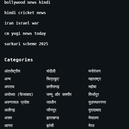
bollywood news hindi
hindi cricket news
iran israel war
cm yogi news today
sarkari scheme 2025
Categories
अंतर्राष्ट्रीय
चंदौली
मनोरंजन
अन्य
चित्रकूट
महाराष्ट्र
अपराध
छत्तीसगढ़
महोबा
अयोध्या (फैजाबाद)
जम्मू और कश्मीर
मिर्जापुर
अरुणाचल प्रदेश
जालौन
मुज़फ्फरनगर
अलीगढ़
जौनपुर
मुरादाबाद
असम
झारखण्ड
मेघालय
आगरा
झांसी
मेरठ