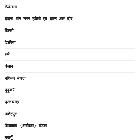
तेलंगाना
दादरा और नगर हवेली एवं दमन और दीव
दिल्ली
देवरिया
धर्म
पंजाब
पश्चिम बंगाल
पुडुचेरी
प्रतापगढ़
फतेहपुर
फैजाबाद (अयोध्या) मंडल
बदायूँ