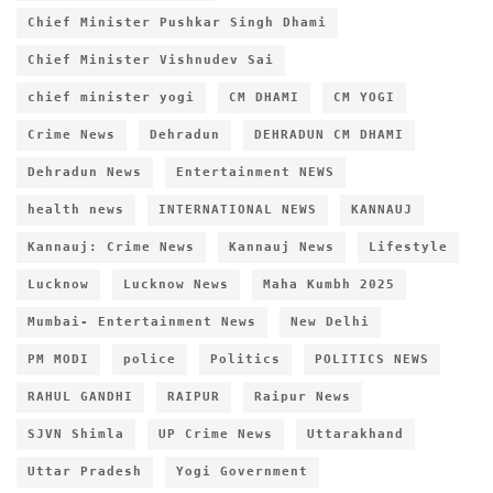
Chief Minister Pushkar Singh Dhami
Chief Minister Vishnudev Sai
chief minister yogi
CM DHAMI
CM YOGI
Crime News
Dehradun
DEHRADUN CM DHAMI
Dehradun News
Entertainment NEWS
health news
INTERNATIONAL NEWS
KANNAUJ
Kannauj: Crime News
Kannauj News
Lifestyle
Lucknow
Lucknow News
Maha Kumbh 2025
Mumbai- Entertainment News
New Delhi
PM MODI
police
Politics
POLITICS NEWS
RAHUL GANDHI
RAIPUR
Raipur News
SJVN Shimla
UP Crime News
Uttarakhand
Uttar Pradesh
Yogi Government