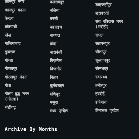
कानपुर नगर
बलरामपुर
शाहजहाँपुर
कानपुर मंडल
बलिया
श्रावस्ती
केरला
बस्ती
संत रविदास नगर
कौशाम्बी
(भदोही)
बहराइच
खेल
संभल
बागपत
गाजियाबाद
सहारनपुर
बांदा
गुजरात
सीतापुर
बाराबंकी
गोण्डा
सुल्तानपुर
बिज़नेस
गोरखपुर
सोनभद्र
बिजनौर
गोरखपुर मंडल
स्वास्थ्य
बिहार
गोवा
हमीरपुर
बुलंदशहर
गौतम बुद्ध नगर
हरदोई
मणिपुर
(नोएडा)
हरियाणा
मथुरा
चंडीगढ़
हिमाचल प्रदेश
मध्य प्रदेश
Archive By Months