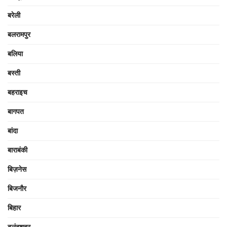
बरेली
बलरामपुर
बलिया
बस्ती
बहराइच
बागपत
बांदा
बाराबंकी
बिज़नेस
बिजनौर
बिहार