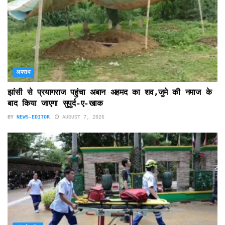
अपराध
झांसी से प्रयागराज पहुंचा अबान अहमद का शव,जुमे की नमाज के
बाद किया जाएगा सुपुर्द-ए-खाक
BY
NEWS-EDITOR
AUGUST 7, 2026