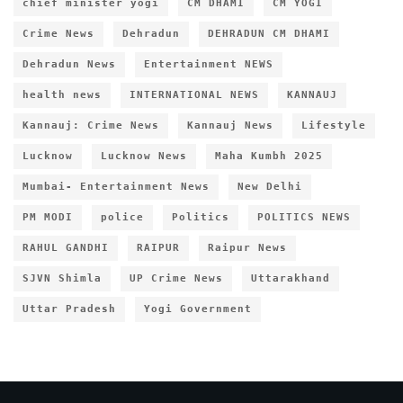
chief minister yogi
CM DHAMI
CM YOGI
Crime News
Dehradun
DEHRADUN CM DHAMI
Dehradun News
Entertainment NEWS
health news
INTERNATIONAL NEWS
KANNAUJ
Kannauj: Crime News
Kannauj News
Lifestyle
Lucknow
Lucknow News
Maha Kumbh 2025
Mumbai- Entertainment News
New Delhi
PM MODI
police
Politics
POLITICS NEWS
RAHUL GANDHI
RAIPUR
Raipur News
SJVN Shimla
UP Crime News
Uttarakhand
Uttar Pradesh
Yogi Government