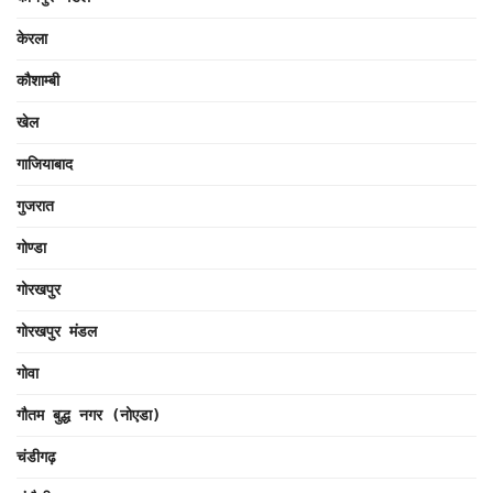
केरला
कौशाम्बी
खेल
गाजियाबाद
गुजरात
गोण्डा
गोरखपुर
गोरखपुर मंडल
गोवा
गौतम बुद्ध नगर (नोएडा)
चंडीगढ़