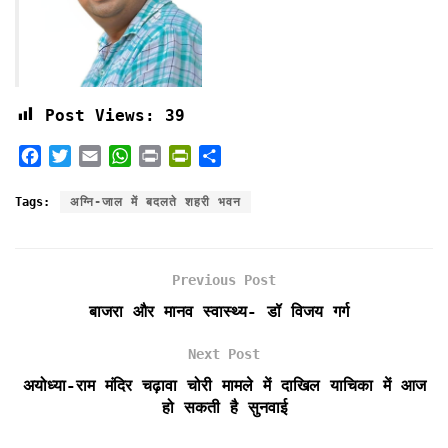
Post Views:
39
F
T
E
W
P
P
S
a
w
m
h
r
r
h
c
i
a
a
i
i
a
Tags:
अग्नि-जाल में बदलते शहरी भवन
e
t
i
t
n
n
r
b
t
l
s
t
t
e
o
e
A
F
Previous Post
o
r
p
r
k
p
i
बाजरा और मानव स्वास्थ्य- डॉ विजय गर्ग
e
n
Next Post
d
अयोध्या-राम मंदिर चढ़ावा चोरी मामले में दाखिल याचिका में आज
l
हो सकती है सुनवाई
y