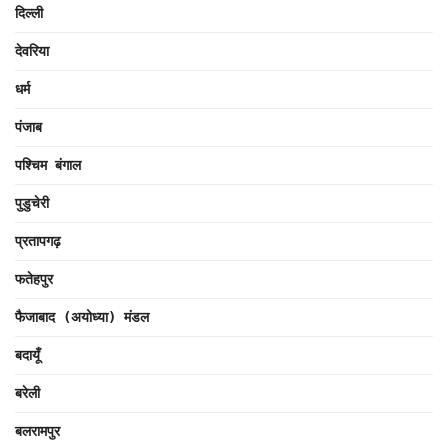
दिल्ली
देवरिया
धर्म
पंजाब
पश्चिम बंगाल
पुडुचेरी
प्रतापगढ़
फतेहपुर
फैजाबाद (अयोध्या) मंडल
बदायूँ
बरेली
बलरामपुर