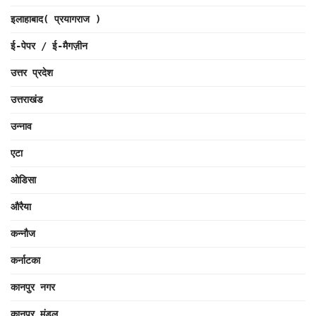
इलाहाबाद( प्रयागराज )
ई-पेपर / ई-मैगज़ीन
उत्तर प्रदेश
उत्तराखंड
उन्नाव
एटा
ओडिसा
औरैया
कन्नौज
कर्नाटका
कानपुर नगर
कानपुर मंडल