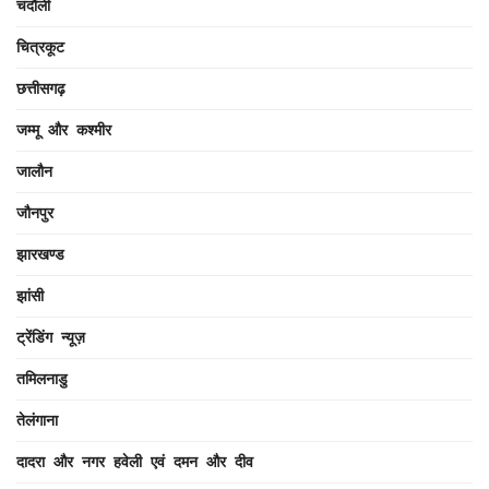
चंदौली
चित्रकूट
छत्तीसगढ़
जम्मू और कश्मीर
जालौन
जौनपुर
झारखण्ड
झांसी
ट्रेंडिंग न्यूज़
तमिलनाडु
तेलंगाना
दादरा और नगर हवेली एवं दमन और दीव