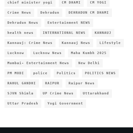
chief minister yogi
CM DHAMI
CM YOGI
Crime News
Dehradun
DEHRADUN CM DHAMI
Dehradun News
Entertainment NEWS
health news
INTERNATIONAL NEWS
KANNAUJ
Kannauj: Crime News
Kannauj News
Lifestyle
Lucknow
Lucknow News
Maha Kumbh 2025
Mumbai- Entertainment News
New Delhi
PM MODI
police
Politics
POLITICS NEWS
RAHUL GANDHI
RAIPUR
Raipur News
SJVN Shimla
UP Crime News
Uttarakhand
Uttar Pradesh
Yogi Government