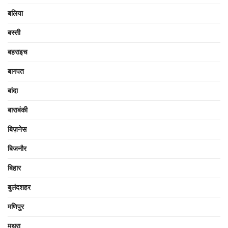
बलिया
बस्ती
बहराइच
बागपत
बांदा
बाराबंकी
बिज़नेस
बिजनौर
बिहार
बुलंदशहर
मणिपुर
मथुरा