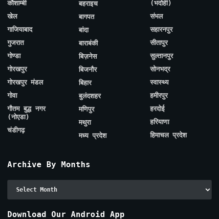
कौशाम्बी
(भदोही)
बहराइच
खेल
संभल
बागपत
गाजियाबाद
सहारनपुर
बांदा
गुजरात
सीतापुर
बाराबंकी
गोण्डा
सुल्तानपुर
बिज़नेस
गोरखपुर
सोनभद्र
बिजनौर
गोरखपुर मंडल
स्वास्थ्य
बिहार
गोवा
हमीरपुर
बुलंदशहर
गौतम बुद्ध नगर
हरदोई
मणिपुर
(नोएडा)
हरियाणा
मथुरा
चंडीगढ़
हिमाचल प्रदेश
मध्य प्रदेश
Archive By Months
Archive
By
Months
Download Our Android App