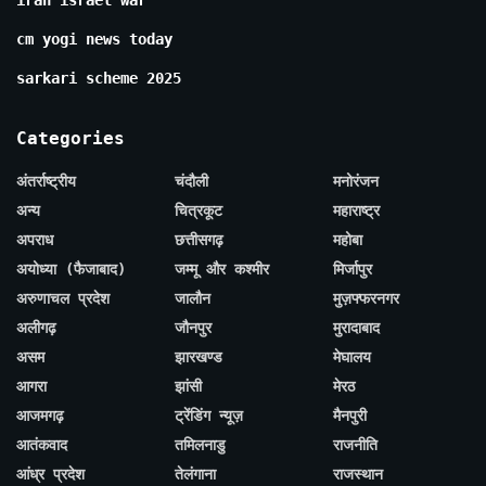
cm yogi news today
sarkari scheme 2025
Categories
अंतर्राष्ट्रीय
चंदौली
मनोरंजन
अन्य
चित्रकूट
महाराष्ट्र
अपराध
छत्तीसगढ़
महोबा
अयोध्या (फैजाबाद)
जम्मू और कश्मीर
मिर्जापुर
अरुणाचल प्रदेश
जालौन
मुज़फ्फरनगर
अलीगढ़
जौनपुर
मुरादाबाद
असम
झारखण्ड
मेघालय
आगरा
झांसी
मेरठ
आजमगढ़
ट्रेंडिंग न्यूज़
मैनपुरी
आतंकवाद
तमिलनाडु
राजनीति
आंध्र प्रदेश
तेलंगाना
राजस्थान