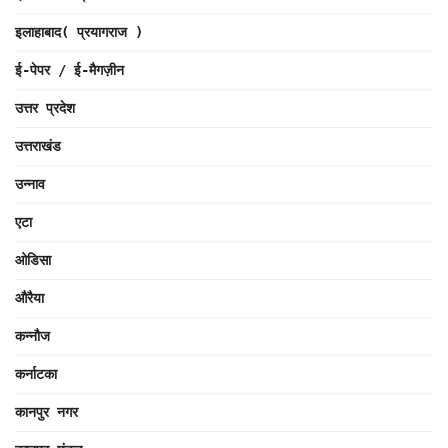
इलाहाबाद( प्रयागराज )
ई-पेपर / ई-मैगज़ीन
उत्तर प्रदेश
उत्तराखंड
उन्नाव
एटा
ओडिसा
औरैया
कन्नौज
कर्नाटका
कानपुर नगर