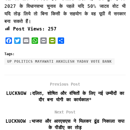
2027 के विधानसभा चुनाव के पहले यदि 50% जाटव वोट भी
यदि तोड़ लिये तो बिना किसी के सहयोग के वह यूपी में सरकार
बना सकते हैं।
Post Views:
257
F
T
E
W
P
P
S
a
w
m
h
r
r
h
c
i
a
a
i
i
a
Tags:
e
t
i
t
n
n
r
UP POLITICS MAYAWATI AKHILESH YADAV VOTE BANK
b
t
l
s
t
t
e
o
e
A
F
o
r
p
r
Previous Post
k
p
i
e
LUCKNOW :दलित, शोषित और वंचितों के लिए नई उम्मीदों का
n
दौर बना योगी का कार्यकाल*
d
l
Next Post
y
LUCKNOW :भाजपा और आरएसएस ने मिलकर ढूंढ निकाला सपा
के पीडीए का तोड़