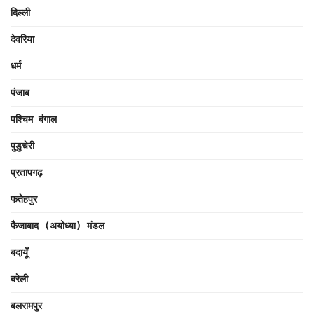
दिल्ली
देवरिया
धर्म
पंजाब
पश्चिम बंगाल
पुडुचेरी
प्रतापगढ़
फतेहपुर
फैजाबाद (अयोध्या) मंडल
बदायूँ
बरेली
बलरामपुर