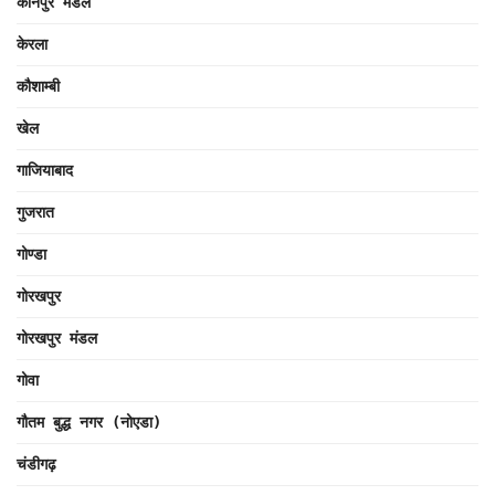
कानपुर मंडल
केरला
कौशाम्बी
खेल
गाजियाबाद
गुजरात
गोण्डा
गोरखपुर
गोरखपुर मंडल
गोवा
गौतम बुद्ध नगर (नोएडा)
चंडीगढ़