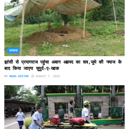
अपराध
झांसी से प्रयागराज पहुंचा अबान अहमद का शव,जुमे की नमाज के
बाद किया जाएगा सुपुर्द-ए-खाक
BY
NEWS-EDITOR
AUGUST 7, 2026