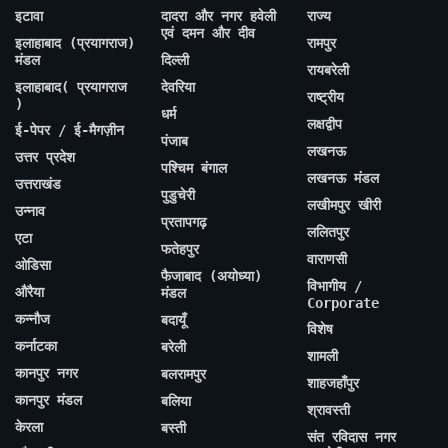
इटावा
दादरा और नगर हवेली
राज्य
एवं दमन और दीव
इलाहाबाद (प्रयागराज)
रामपुर
मंडल
दिल्ली
रायबरेली
इलाहाबाद( प्रयागराज
देवरिया
राष्ट्रीय
)
धर्म
लक्षद्वीप
ई-पेपर / ई-मैगज़ीन
पंजाब
लखनऊ
उत्तर प्रदेश
पश्चिम बंगाल
लखनऊ मंडल
उत्तराखंड
पुडुचेरी
लखीमपुर खीरी
उन्नाव
प्रतापगढ़
ललितपुर
एटा
फतेहपुर
वाराणसी
ओडिसा
फैजाबाद (अयोध्या)
विभागीय /
औरैया
मंडल
Corporate
कन्नौज
बदायूँ
विशेष
कर्नाटका
बरेली
शामली
कानपुर नगर
बलरामपुर
शाहजहाँपुर
कानपुर मंडल
बलिया
श्रावस्ती
केरला
बस्ती
संत रविदास नगर