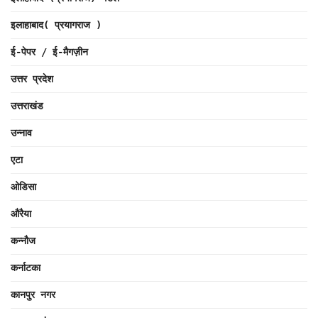
इलाहाबाद( प्रयागराज )
ई-पेपर / ई-मैगज़ीन
उत्तर प्रदेश
उत्तराखंड
उन्नाव
एटा
ओडिसा
औरैया
कन्नौज
कर्नाटका
कानपुर नगर