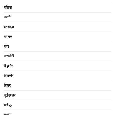
बलिया
बस्ती
बहराइच
बागपत
बांदा
बाराबंकी
बिज़नेस
बिजनौर
बिहार
बुलंदशहर
मणिपुर
मथुरा