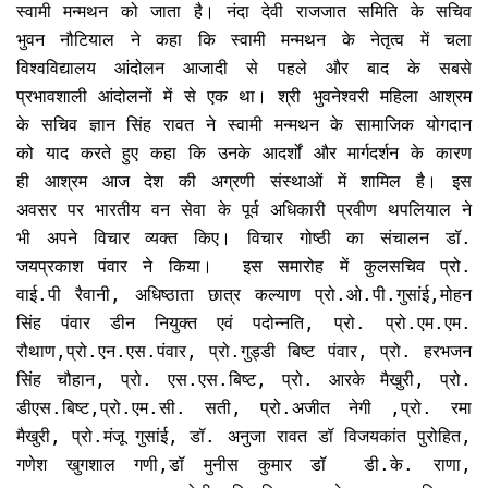
स्वामी मन्मथन को जाता है। नंदा देवी राजजात समिति के सचिव
भुवन नौटियाल ने कहा कि स्वामी मन्मथन के नेतृत्व में चला
विश्वविद्यालय आंदोलन आजादी से पहले और बाद के सबसे
प्रभावशाली आंदोलनों में से एक था। श्री भुवनेश्वरी महिला आश्रम
के सचिव ज्ञान सिंह रावत ने स्वामी मन्मथन के सामाजिक योगदान
को याद करते हुए कहा कि उनके आदर्शों और मार्गदर्शन के कारण
ही आश्रम आज देश की अग्रणी संस्थाओं में शामिल है। इस
अवसर पर भारतीय वन सेवा के पूर्व अधिकारी प्रवीण थपलियाल ने
भी अपने विचार व्यक्त किए। विचार गोष्ठी का संचालन डॉ.
जयप्रकाश पंवार ने किया। इस समारोह में कुलसचिव प्रो.
वाई.पी रैवानी, अधिष्ठाता छात्र कल्याण प्रो.ओ.पी.गुसांई,मोहन
सिंह पंवार डीन नियुक्त एवं पदोन्नति, प्रो. प्रो.एम.एम.
रौथाण,प्रो.एन.एस.पंवार, प्रो.गुड्डी बिष्ट पंवार, प्रो. हरभजन
सिंह चौहान, प्रो. एस.एस.बिष्ट, प्रो. आरके मैखुरी, प्रो.
डीएस.बिष्ट,प्रो.एम.सी. सती, प्रो.अजीत नेगी ,प्रो. रमा
मैखुरी, प्रो.मंजू गुसांई, डॉ. अनुजा रावत डॉ विजयकांत पुरोहित,
गणेश खुगशाल गणी,डॉ मुनीस कुमार डॉ डी.के. राणा,