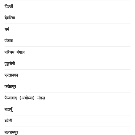
दिल्ली
देवरिया
धर्म
पंजाब
पश्चिम बंगाल
पुडुचेरी
प्रतापगढ़
फतेहपुर
फैजाबाद (अयोध्या) मंडल
बदायूँ
बरेली
बलरामपुर