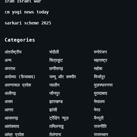
iran israel war
cm yogi news today
sarkari scheme 2025
Categories
अंतर्राष्ट्रीय
चंदौली
मनोरंजन
अन्य
चित्रकूट
महाराष्ट्र
अपराध
छत्तीसगढ़
महोबा
अयोध्या (फैजाबाद)
जम्मू और कश्मीर
मिर्जापुर
अरुणाचल प्रदेश
जालौन
मुज़फ्फरनगर
अलीगढ़
जौनपुर
मुरादाबाद
असम
झारखण्ड
मेघालय
आगरा
झांसी
मेरठ
आजमगढ़
ट्रेंडिंग न्यूज़
मैनपुरी
आतंकवाद
तमिलनाडु
राजनीति
आंध्र प्रदेश
तेलंगाना
राजस्थान