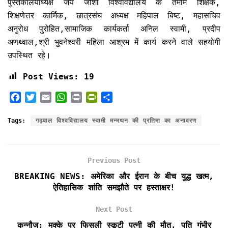
पुस्तकालयाध्यक्ष जय जोशी विश्वविद्यालय के तमाम शिक्षक,
शिक्षणेत्तर कार्मिक, छात्रसंघ अध्यक्ष महिपाल बिष्ट, महासचिव
अनुरोध पुरोहित,सामाजिक कार्यकर्ता अनिल स्वामी, प्रदीप
अणथ्वाल,श्री भुवनेश्वरी महिला आश्रम में कार्य करने वाले सहयोगी
उपस्थित रहे।
Post Views:
19
F
T
E
W
P
P
S
a
w
m
h
r
r
h
c
i
a
a
i
i
a
Tags:
गढ़वाल विश्वविद्यालय स्वामी मन्मथन की प्रतिमा का अनावरण
e
t
i
t
n
n
r
b
t
l
s
t
t
e
o
e
A
F
Previous Post
o
r
p
r
k
p
i
BREAKING NEWS: अमेरिका और ईरान के बीच युद्ध खत्म,
e
ऐतिहासिक शांति समझौते पर हस्ताक्षर!
n
d
Next Post
l
कन्नौज: मक्के पर फिसली स्कूटी पत्नी की मौत, पति गंभीर