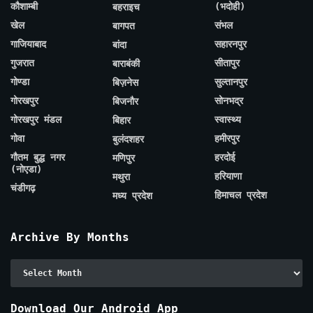
कौशाम्बी
(भदोही)
बहराइच
खेल
संभल
बागपत
गाजियाबाद
सहारनपुर
बांदा
गुजरात
सीतापुर
बाराबंकी
गोण्डा
सुल्तानपुर
बिज़नेस
गोरखपुर
सोनभद्र
बिजनौर
गोरखपुर मंडल
स्वास्थ्य
बिहार
गोवा
हमीरपुर
बुलंदशहर
गौतम बुद्ध नगर
हरदोई
मणिपुर
(नोएडा)
हरियाणा
मथुरा
चंडीगढ़
हिमाचल प्रदेश
मध्य प्रदेश
Archive By Months
Archive
By
Months
Download Our Android App