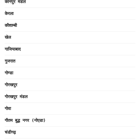
कानपुर मंडल
केरला
कौशाम्बी
खेल
गाजियाबाद
गुजरात
गोण्डा
गोरखपुर
गोरखपुर मंडल
गोवा
गौतम बुद्ध नगर (नोएडा)
चंडीगढ़