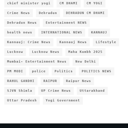
chief minister yogi
CM DHAMI
CM YOGI
Crime News
Dehradun
DEHRADUN CM DHAMI
Dehradun News
Entertainment NEWS
health news
INTERNATIONAL NEWS
KANNAUJ
Kannauj: Crime News
Kannauj News
Lifestyle
Lucknow
Lucknow News
Maha Kumbh 2025
Mumbai- Entertainment News
New Delhi
PM MODI
police
Politics
POLITICS NEWS
RAHUL GANDHI
RAIPUR
Raipur News
SJVN Shimla
UP Crime News
Uttarakhand
Uttar Pradesh
Yogi Government