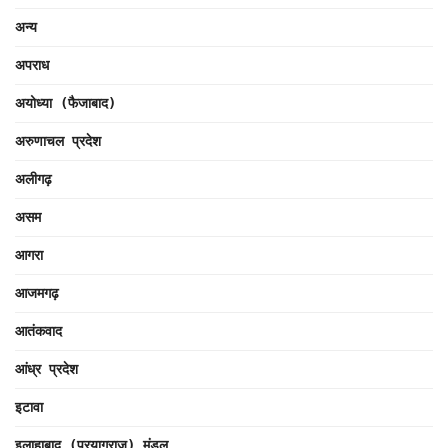
अन्य
अपराध
अयोध्या (फैजाबाद)
अरुणाचल प्रदेश
अलीगढ़
असम
आगरा
आजमगढ़
आतंकवाद
आंध्र प्रदेश
इटावा
इलाहाबाद (प्रयागराज) मंडल