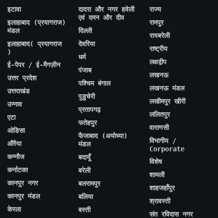
इटावा
दादरा और नगर हवेली
राज्य
एवं दमन और दीव
इलाहाबाद (प्रयागराज)
रामपुर
मंडल
दिल्ली
रायबरेली
इलाहाबाद( प्रयागराज
देवरिया
राष्ट्रीय
)
धर्म
लक्षद्वीप
ई-पेपर / ई-मैगज़ीन
पंजाब
लखनऊ
उत्तर प्रदेश
पश्चिम बंगाल
लखनऊ मंडल
उत्तराखंड
पुडुचेरी
लखीमपुर खीरी
उन्नाव
प्रतापगढ़
ललितपुर
एटा
फतेहपुर
वाराणसी
ओडिसा
फैजाबाद (अयोध्या)
विभागीय /
औरैया
मंडल
Corporate
कन्नौज
बदायूँ
विशेष
कर्नाटका
बरेली
शामली
कानपुर नगर
बलरामपुर
शाहजहाँपुर
कानपुर मंडल
बलिया
श्रावस्ती
केरला
बस्ती
संत रविदास नगर