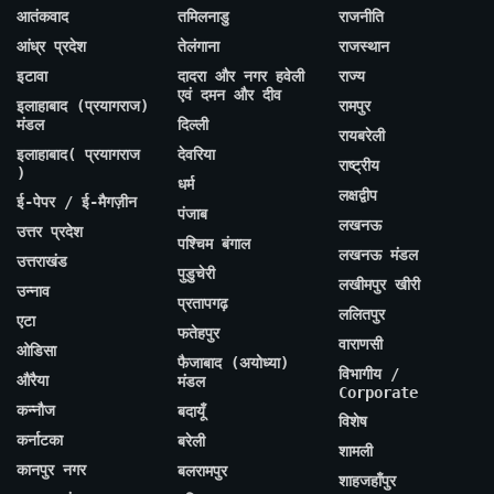
आतंकवाद
तमिलनाडु
राजनीति
आंध्र प्रदेश
तेलंगाना
राजस्थान
इटावा
दादरा और नगर हवेली
राज्य
एवं दमन और दीव
इलाहाबाद (प्रयागराज)
रामपुर
मंडल
दिल्ली
रायबरेली
इलाहाबाद( प्रयागराज
देवरिया
राष्ट्रीय
)
धर्म
लक्षद्वीप
ई-पेपर / ई-मैगज़ीन
पंजाब
लखनऊ
उत्तर प्रदेश
पश्चिम बंगाल
लखनऊ मंडल
उत्तराखंड
पुडुचेरी
लखीमपुर खीरी
उन्नाव
प्रतापगढ़
ललितपुर
एटा
फतेहपुर
वाराणसी
ओडिसा
फैजाबाद (अयोध्या)
विभागीय /
औरैया
मंडल
Corporate
कन्नौज
बदायूँ
विशेष
कर्नाटका
बरेली
शामली
कानपुर नगर
बलरामपुर
शाहजहाँपुर