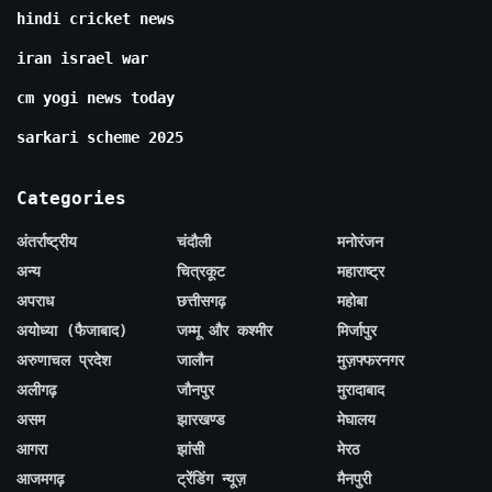
hindi cricket news
iran israel war
cm yogi news today
sarkari scheme 2025
Categories
अंतर्राष्ट्रीय
चंदौली
मनोरंजन
अन्य
चित्रकूट
महाराष्ट्र
अपराध
छत्तीसगढ़
महोबा
अयोध्या (फैजाबाद)
जम्मू और कश्मीर
मिर्जापुर
अरुणाचल प्रदेश
जालौन
मुज़फ्फरनगर
अलीगढ़
जौनपुर
मुरादाबाद
असम
झारखण्ड
मेघालय
आगरा
झांसी
मेरठ
आजमगढ़
ट्रेंडिंग न्यूज़
मैनपुरी