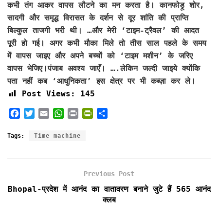
कभी तंग आकर वापस लौटने का मन करता है। कानफोड़ू शोर,
सादगी और समृद्ध विरासत के दर्शन से दूर शांति की प्राप्ति
बिल्कुल ताजगी भरी थी। …और मेरी ‘टाइम-ट्रैवल’ की आदत
पूरी हो गई। अगर कभी मौका मिले तो तीस साल पहले के समय
में वापस जाइए और अपने बच्चों को ‘टाइम मशीन’ के जरिए
वापस भेजिए।पंजाब अवश्य जाएँ। ….लेकिन जल्दी जाइये क्योंकि
पता नहीं कब ‘आधुनिकता’ इस क्षेत्र पर भी कब्ज़ा कर ले।
Post Views:
145
F
T
E
W
P
P
S
a
w
m
h
r
r
h
c
i
a
a
i
i
a
Tags:
Time machine
e
t
i
t
n
n
r
b
t
l
s
t
t
e
o
e
A
F
Previous Post
o
r
p
r
k
p
i
Bhopal-प्रदेश में आनंद का वातावरण बनाने जुटे हैं 565 आनंद
e
क्लब
n