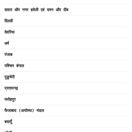
दादरा और नगर हवेली एवं दमन और दीव
दिल्ली
देवरिया
धर्म
पंजाब
पश्चिम बंगाल
पुडुचेरी
प्रतापगढ़
फतेहपुर
फैजाबाद (अयोध्या) मंडल
बदायूँ