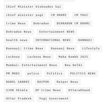
Chief Minister Vishnudev Sai
chief minister yogi
CM DHAMI
CM YOGI
Crime News
Dehradun
DEHRADUN CM DHAMI
Dehradun News
Entertainment NEWS
health news
INTERNATIONAL NEWS
KANNAUJ
Kannauj: Crime News
Kannauj News
Lifestyle
Lucknow
Lucknow News
Maha Kumbh 2025
Mumbai- Entertainment News
New Delhi
PM MODI
police
Politics
POLITICS NEWS
RAHUL GANDHI
RAIPUR
Raipur News
SJVN Shimla
UP Crime News
Uttarakhand
Uttar Pradesh
Yogi Government