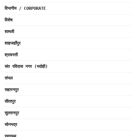
विभागीय / CORPORATE
विशेष
शामली
शाहजहाँपुर
श्रावस्ती
संत रविदास नगर (भदोही)
संभल
सहारनपुर
सीतापुर
सुल्तानपुर
सोनभद्र
स्वास्थ्य