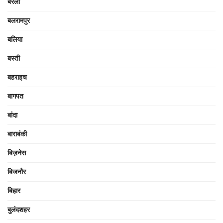
बरेली
बलरामपुर
बलिया
बस्ती
बहराइच
बागपत
बांदा
बाराबंकी
बिज़नेस
बिजनौर
बिहार
बुलंदशहर