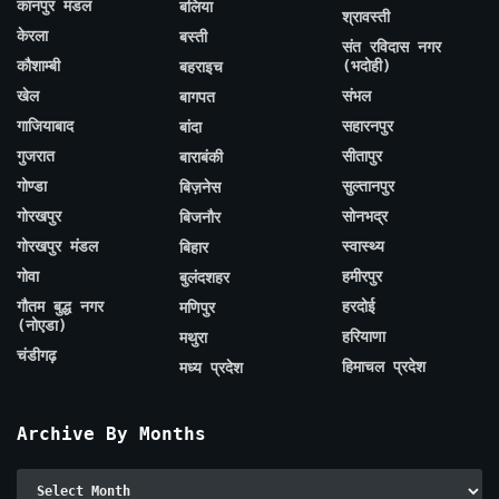
कानपुर मंडल
बलिया
श्रावस्ती
केरला
बस्ती
संत रविदास नगर
कौशाम्बी
(भदोही)
बहराइच
खेल
संभल
बागपत
गाजियाबाद
सहारनपुर
बांदा
गुजरात
सीतापुर
बाराबंकी
गोण्डा
सुल्तानपुर
बिज़नेस
गोरखपुर
सोनभद्र
बिजनौर
गोरखपुर मंडल
स्वास्थ्य
बिहार
गोवा
हमीरपुर
बुलंदशहर
गौतम बुद्ध नगर
हरदोई
मणिपुर
(नोएडा)
हरियाणा
मथुरा
चंडीगढ़
हिमाचल प्रदेश
मध्य प्रदेश
Archive By Months
Archive