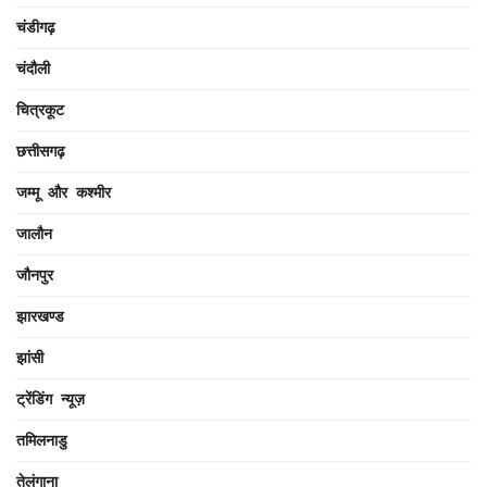
चंडीगढ़
चंदौली
चित्रकूट
छत्तीसगढ़
जम्मू और कश्मीर
जालौन
जौनपुर
झारखण्ड
झांसी
ट्रेंडिंग न्यूज़
तमिलनाडु
तेलंगाना