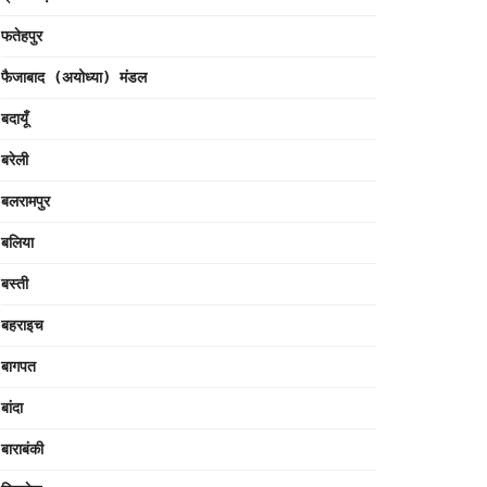
फतेहपुर
फैजाबाद (अयोध्या) मंडल
बदायूँ
बरेली
बलरामपुर
बलिया
बस्ती
बहराइच
बागपत
बांदा
बाराबंकी