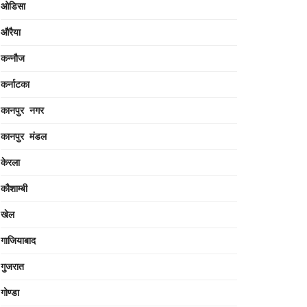
ओडिसा
औरैया
कन्नौज
कर्नाटका
कानपुर नगर
कानपुर मंडल
केरला
कौशाम्बी
खेल
गाजियाबाद
गुजरात
गोण्डा