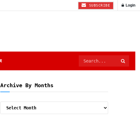
Login
SUBSCRIBE
ष
Archive By Months
Archive
By
Months