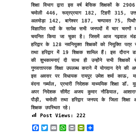
शिक्षा विभाग द्वारा इस वर्ष बेसिक शिक्षकों के 29
चमोली 446, रूद्रप्रयाग 182, टिहरी 315, उत्
अलमोड़ा 142, बागेश्वर 187, चम्पावत 75, पिथ
विज्ञापित पदों के सापेक्ष सभी जनपदों में चार चरण
चयनित किया जा चुका है। जिसमें आज गढ़वाल मंड
हरिद्वार के 128 नवनियुक्त शिक्षकों को नियुक्ति प
तथा हरिद्वार में 19 शिक्षक शामिल हैं। इस दौरान ड
की शुभकामनाएं दी साथ ही उन्होंने सभी शिक्षकों स
गुणवत्तापरक शिक्षा उपलब्ध कराने में योगदान देने की
इस अवसर पर विधायक रायपुर उमेश शर्मा काऊ, महा
वंदना गर्ब्याल, प्रभारी निदेशक माध्यमिक शिक्षा डॉ. 
अपर निदेशक सीमैट अजय कुमार नौडियाल, आशारानी प
पौड़ी, चमोली तथा हरिद्वार जनपद के जिला शिक्षा अध
शिक्षक उपस्थित रहे।
Post Views:
222
F
T
E
W
P
P
S
a
w
m
h
r
r
h