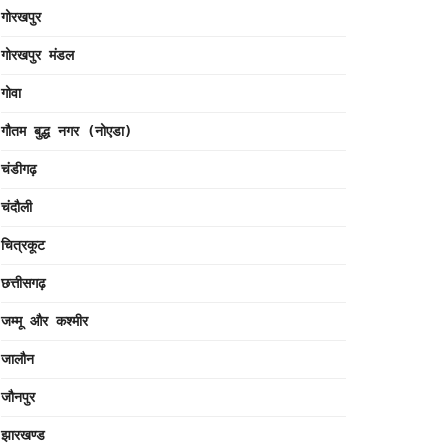
गोरखपुर
गोरखपुर मंडल
गोवा
गौतम बुद्ध नगर (नोएडा)
चंडीगढ़
चंदौली
चित्रकूट
छत्तीसगढ़
जम्मू और कश्मीर
जालौन
जौनपुर
झारखण्ड