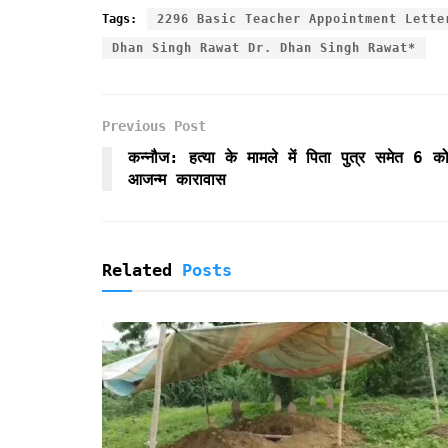
c
i
a
a
i
i
a
Tags:
2296 Basic Teacher Appointment Lette
e
t
i
t
n
n
r
Dhan Singh Rawat Dr. Dhan Singh Rawat*
b
t
l
s
t
t
e
o
e
A
F
o
r
p
r
k
p
i
Previous Post
e
कन्नौज: हत्या के मामले में पिता पुत्र समेत 6 क
n
आजन्म कारावास
d
l
y
Related
Posts