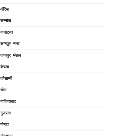
औरैया
कन्नौज
कर्नाटका
कानपुर नगर
कानपुर मंडल
केरला
कौशाम्बी
खेल
गाजियाबाद
गुजरात
गोण्डा