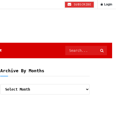
Login
SUBSCRIBE
ष
Archive By Months
Archive
By
Months