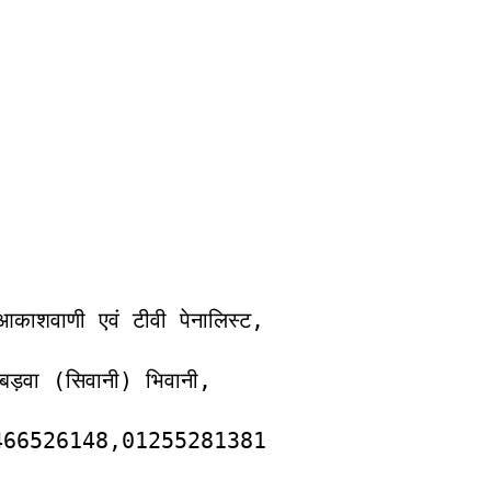
 आकाशवाणी एवं टीवी पेनालिस्ट,
बड़वा (सिवानी) भिवानी,
9466526148,01255281381