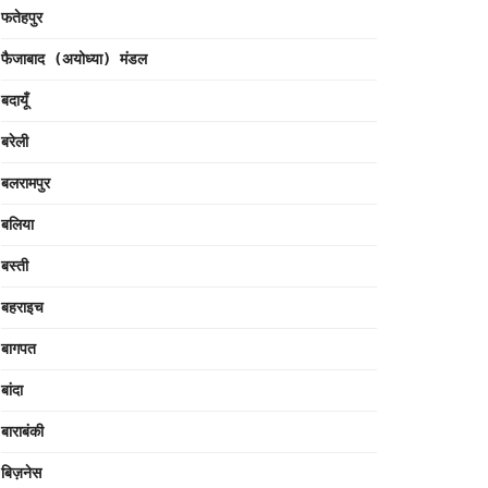
फतेहपुर
फैजाबाद (अयोध्या) मंडल
बदायूँ
बरेली
बलरामपुर
बलिया
बस्ती
बहराइच
बागपत
बांदा
बाराबंकी
बिज़नेस