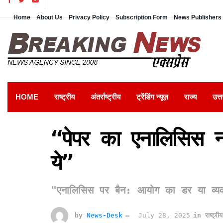
Home
About Us
Privacy Policy
Subscription Form
News Publishers 
HOME
राष्ट्रीय
अंतर्राष्ट्रीय
ट्रेंडिंग न्यूज़
राज्य
उत्त
“पेपर का एनालिसिस न
ये”
"एनालिसिस पर बैन: आयोग का डर या व्य
by
News-Desk
July 28, 2025
in
राष्ट्रीय