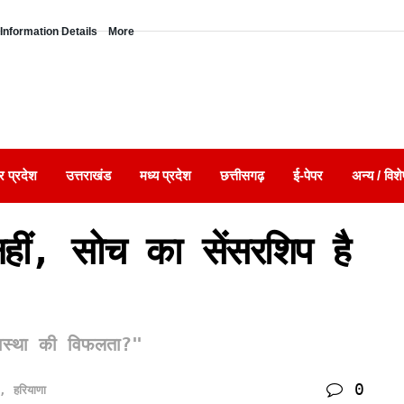
Information Details
More
र प्रदेश
उत्तराखंड
मध्य प्रदेश
छत्तीसगढ़
ई-पेपर
अन्य / विशे
हीं, सोच का सेंसरशिप है
वस्था की विफलता?"
0
,
हरियाणा