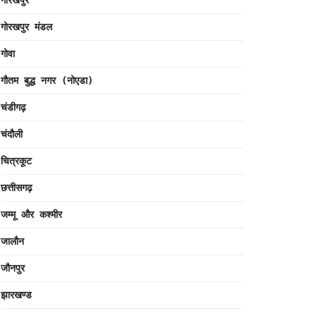
गोरखपुर
गोरखपुर मंडल
गोवा
गौतम बुद्ध नगर (नोएडा)
चंडीगढ़
चंदौली
चित्रकूट
छत्तीसगढ़
जम्मू और कश्मीर
जालौन
जौनपुर
झारखण्ड