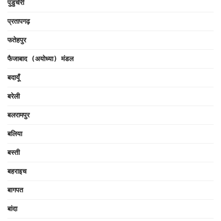
पुडुचेरी
प्रतापगढ़
फतेहपुर
फैजाबाद (अयोध्या) मंडल
बदायूँ
बरेली
बलरामपुर
बलिया
बस्ती
बहराइच
बागपत
बांदा