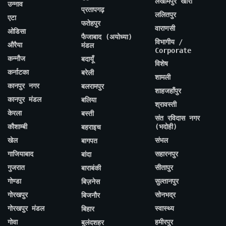
लखीमपुर खीरी
उन्नाव
प्रतापगढ़
ललितपुर
एटा
फतेहपुर
वाराणसी
ओडिसा
फैजाबाद (अयोध्या)
विभागीय /
औरैया
मंडल
Corporate
कन्नौज
बदायूँ
विशेष
कर्नाटका
बरेली
शामली
कानपुर नगर
बलरामपुर
शाहजहाँपुर
कानपुर मंडल
बलिया
श्रावस्ती
केरला
बस्ती
संत रविदास नगर
कौशाम्बी
(भदोही)
बहराइच
खेल
संभल
बागपत
गाजियाबाद
सहारनपुर
बांदा
गुजरात
सीतापुर
बाराबंकी
गोण्डा
सुल्तानपुर
बिज़नेस
गोरखपुर
सोनभद्र
बिजनौर
गोरखपुर मंडल
स्वास्थ्य
बिहार
गोवा
हमीरपुर
बुलंदशहर