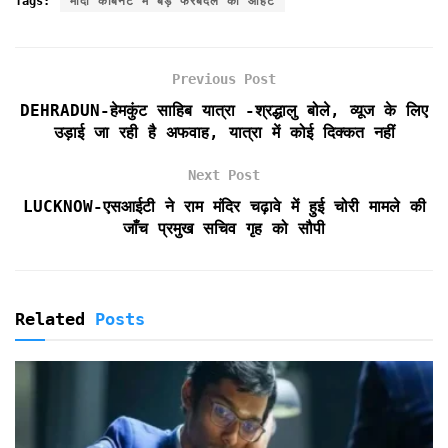
Tags:
मोदी कैबिनेट में बड़े फेरबदल की आहट
e
t
i
t
n
n
r
b
t
l
s
t
t
e
o
e
A
F
Previous Post
o
r
p
r
k
p
i
DEHRADUN-हेमकुंट साहिब यात्रा -श्रद्धालु बोले, व्यूज के लिए
e
उड़ाई जा रही है अफवाह, यात्रा में कोई दिक्कत नहीं
n
d
Next Post
l
LUCKNOW-एसआईटी ने राम मंदिर चढ़ावे में हुई चोरी मामले की
y
जाँच प्रमुख सचिव गृह को सौपी
Related
Posts