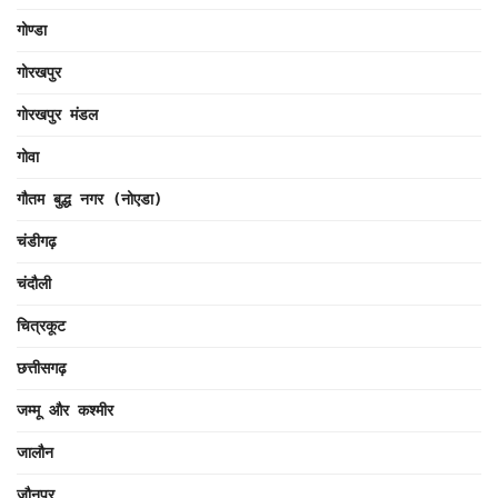
गोण्डा
गोरखपुर
गोरखपुर मंडल
गोवा
गौतम बुद्ध नगर (नोएडा)
चंडीगढ़
चंदौली
चित्रकूट
छत्तीसगढ़
जम्मू और कश्मीर
जालौन
जौनपुर