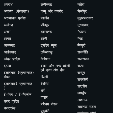
अपराध
छत्तीसगढ़
महोबा
अयोध्या (फैजाबाद)
जम्मू और कश्मीर
मिर्जापुर
अरुणाचल प्रदेश
जालौन
मुज़फ्फरनगर
अलीगढ़
जौनपुर
मुरादाबाद
असम
झारखण्ड
मेघालय
आगरा
झांसी
मेरठ
आजमगढ़
ट्रेंडिंग न्यूज़
मैनपुरी
आतंकवाद
तमिलनाडु
राजनीति
आंध्र प्रदेश
तेलंगाना
राजस्थान
इटावा
दादरा और नगर हवेली
राज्य
एवं दमन और दीव
इलाहाबाद (प्रयागराज)
रामपुर
मंडल
दिल्ली
रायबरेली
इलाहाबाद( प्रयागराज
देवरिया
राष्ट्रीय
)
धर्म
लक्षद्वीप
ई-पेपर / ई-मैगज़ीन
पंजाब
लखनऊ
उत्तर प्रदेश
पश्चिम बंगाल
लखनऊ मंडल
उत्तराखंड
पुडुचेरी