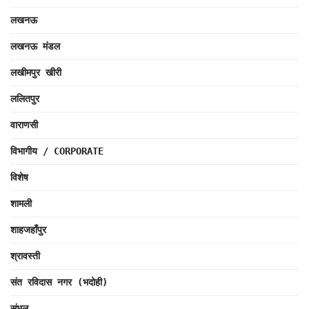
लखनऊ
लखनऊ मंडल
लखीमपुर खीरी
ललितपुर
वाराणसी
विभागीय / CORPORATE
विशेष
शामली
शाहजहाँपुर
श्रावस्ती
संत रविदास नगर (भदोही)
संभल