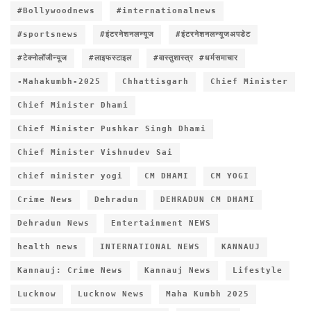
#Bollywoodnews
#internationalnews
#sportsnews
#इंटरनेशनलन्यूज
#इंटरनेशनलन्यूजअपडेट
#टेक्नोलॉजीन्यूज
#लाइफस्टाइल
#वास्तुशास्त्र #धर्मसमाचार
-Mahakumbh-2025
Chhattisgarh
Chief Minister
Chief Minister Dhami
Chief Minister Pushkar Singh Dhami
Chief Minister Vishnudev Sai
chief minister yogi
CM DHAMI
CM YOGI
Crime News
Dehradun
DEHRADUN CM DHAMI
Dehradun News
Entertainment NEWS
health news
INTERNATIONAL NEWS
KANNAUJ
Kannauj: Crime News
Kannauj News
Lifestyle
Lucknow
Lucknow News
Maha Kumbh 2025