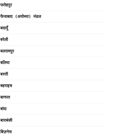
फतेहपुर
फैजाबाद (अयोध्या) मंडल
बदायूँ
बरेली
बलरामपुर
बलिया
बस्ती
बहराइच
बागपत
बांदा
बाराबंकी
बिज़नेस