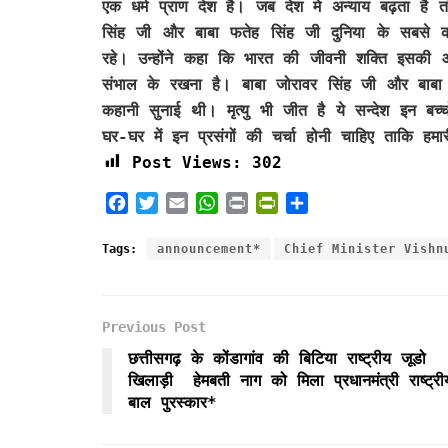
एक धर्म प्राण देश है। जब देश मे अन्याय बढ़ता है तो
सिंह जी और बाबा फतेह सिंह जी दुनिया के सबसे कम 
रहे। उन्होंने कहा कि भारत की जीवनी शक्ति इसकी आत्
संभाल के रखना है। बाबा जोरावर सिंह जी और बाबा फ
कहानी सुनाई थी। मृत्यु भी जीत है ये सन्देश इन बच
घर-घर में इन प्रसंगों की चर्चा होनी चाहिए ताकि हमा
Post Views:
302
F
T
E
W
P
P
S
a
w
m
h
r
r
h
c
i
a
a
i
i
a
Tags:
announcement*
Chief Minister Vishn
e
t
i
t
n
n
r
b
t
l
s
t
t
e
o
e
A
F
Previous Post
o
r
p
r
k
p
i
छत्तीसगढ़ के कोंडागांव की बिटिया राष्ट्रीय जूडो
e
खिलाड़ी हेमबती नाग को मिला प्रधानमंत्री राष्ट्री
n
बाल पुरस्कार*
d
l