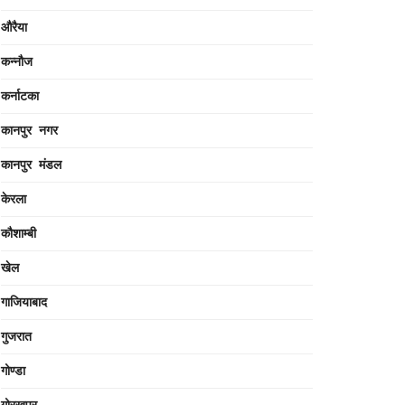
औरैया
कन्नौज
कर्नाटका
कानपुर नगर
कानपुर मंडल
केरला
कौशाम्बी
खेल
गाजियाबाद
गुजरात
गोण्डा