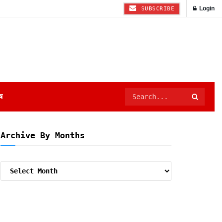
Login
SUBSCRIBE
ष
Archive By Months
Archive
By
Months