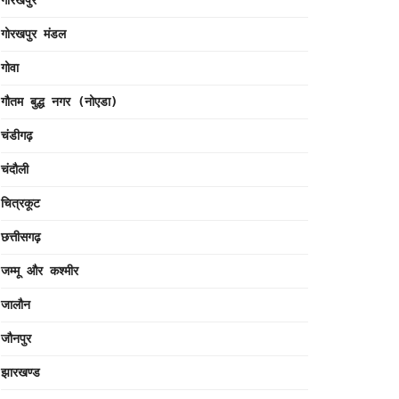
गोरखपुर
गोरखपुर मंडल
गोवा
गौतम बुद्ध नगर (नोएडा)
चंडीगढ़
चंदौली
चित्रकूट
छत्तीसगढ़
जम्मू और कश्मीर
जालौन
जौनपुर
झारखण्ड