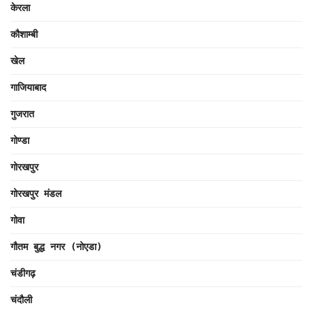
केरला
कौशाम्बी
खेल
गाजियाबाद
गुजरात
गोण्डा
गोरखपुर
गोरखपुर मंडल
गोवा
गौतम बुद्ध नगर (नोएडा)
चंडीगढ़
चंदौली