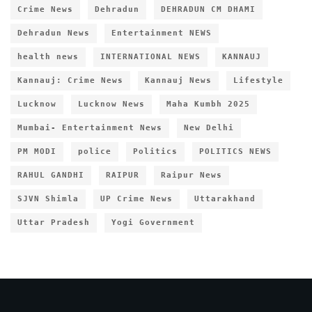
Crime News
Dehradun
DEHRADUN CM DHAMI
Dehradun News
Entertainment NEWS
health news
INTERNATIONAL NEWS
KANNAUJ
Kannauj: Crime News
Kannauj News
Lifestyle
Lucknow
Lucknow News
Maha Kumbh 2025
Mumbai- Entertainment News
New Delhi
PM MODI
police
Politics
POLITICS NEWS
RAHUL GANDHI
RAIPUR
Raipur News
SJVN Shimla
UP Crime News
Uttarakhand
Uttar Pradesh
Yogi Government