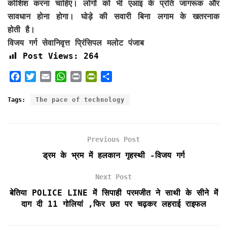
कोशिश करना चाहिए। लोगों को भी एआइ के प्रति जागरूक और
सावधान होना होगा। घोड़े की सवारी बिना लगाम के खतरनाक
होती है।
विजय गर्ग सेवानिवृत्त प्रिंसिपल मलोट पंजाब
Post Views:
264
F
T
E
W
P
P
S
a
w
m
h
r
r
h
c
i
a
a
i
i
a
Tags:
The pace of technology
e
t
i
t
n
n
r
b
t
l
s
t
t
e
o
e
A
F
Previous Post
o
r
p
r
k
p
i
ड्रम के भ्रम में हलकान गृहस्थी -विजय गर्ग
e
n
Next Post
d
बेतिया POLICE LINE में सिपाही परमजीत ने साथी के सीने में
l
दाग दी 11 गोलियां ,फिर छत पर चढ़कर लहराई राइफल
y