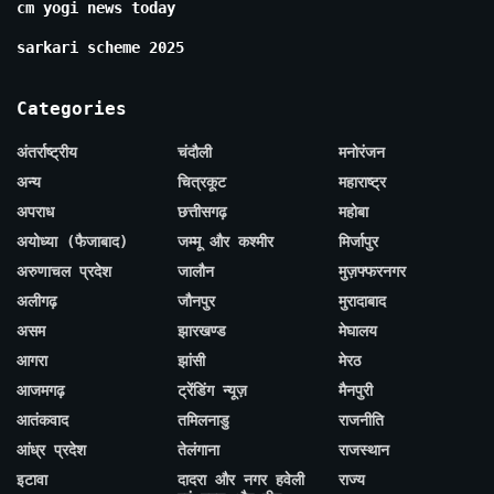
cm yogi news today
sarkari scheme 2025
Categories
अंतर्राष्ट्रीय
चंदौली
मनोरंजन
अन्य
चित्रकूट
महाराष्ट्र
अपराध
छत्तीसगढ़
महोबा
अयोध्या (फैजाबाद)
जम्मू और कश्मीर
मिर्जापुर
अरुणाचल प्रदेश
जालौन
मुज़फ्फरनगर
अलीगढ़
जौनपुर
मुरादाबाद
असम
झारखण्ड
मेघालय
आगरा
झांसी
मेरठ
आजमगढ़
ट्रेंडिंग न्यूज़
मैनपुरी
आतंकवाद
तमिलनाडु
राजनीति
आंध्र प्रदेश
तेलंगाना
राजस्थान
इटावा
दादरा और नगर हवेली
राज्य