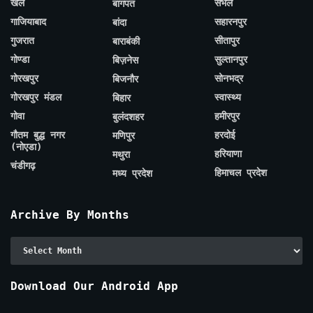
खेल
संभल
बागपत
गाजियाबाद
सहारनपुर
बांदा
गुजरात
सीतापुर
बाराबंकी
गोण्डा
सुल्तानपुर
बिज़नेस
गोरखपुर
सोनभद्र
बिजनौर
गोरखपुर मंडल
स्वास्थ्य
बिहार
गोवा
हमीरपुर
बुलंदशहर
गौतम बुद्ध नगर
हरदोई
मणिपुर
(नोएडा)
हरियाणा
मथुरा
चंडीगढ़
हिमाचल प्रदेश
मध्य प्रदेश
Archive By Months
Archive
By
Months
Download Our Android App