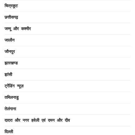
चित्रकूट
छत्तीसगढ़
जम्मू और कश्मीर
जालौन
जौनपुर
झारखण्ड
झांसी
ट्रेंडिंग न्यूज़
तमिलनाडु
तेलंगाना
दादरा और नगर हवेली एवं दमन और दीव
दिल्ली