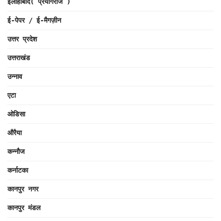
इलाहाबाद( प्रयागराज )
ई-पेपर / ई-मैगज़ीन
उत्तर प्रदेश
उत्तराखंड
उन्नाव
एटा
ओडिसा
औरैया
कन्नौज
कर्नाटका
कानपुर नगर
कानपुर मंडल