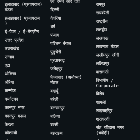
एवं दमन और दीव
इलाहाबाद (प्रयागराज)
रामपुर
मंडल
दिल्ली
रायबरेली
इलाहाबाद( प्रयागराज
देवरिया
राष्ट्रीय
)
धर्म
लक्षद्वीप
ई-पेपर / ई-मैगज़ीन
पंजाब
लखनऊ
उत्तर प्रदेश
पश्चिम बंगाल
लखनऊ मंडल
उत्तराखंड
पुडुचेरी
लखीमपुर खीरी
उन्नाव
प्रतापगढ़
ललितपुर
एटा
फतेहपुर
वाराणसी
ओडिसा
फैजाबाद (अयोध्या)
विभागीय /
औरैया
मंडल
Corporate
कन्नौज
बदायूँ
विशेष
कर्नाटका
बरेली
शामली
कानपुर नगर
बलरामपुर
शाहजहाँपुर
कानपुर मंडल
बलिया
श्रावस्ती
केरला
बस्ती
संत रविदास नगर
कौशाम्बी
(भदोही)
बहराइच