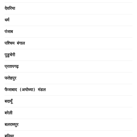
देवरिया
धर्म
पंजाब
पश्चिम बंगाल
पुडुचेरी
प्रतापगढ़
फतेहपुर
फैजाबाद (अयोध्या) मंडल
बदायूँ
बरेली
बलरामपुर
बलिया