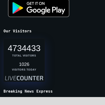
Our Visitors
4734433
TOTAL VISITORS
1026
VISITORS TODAY
Breaking News Express
pratapgarh up hindi news