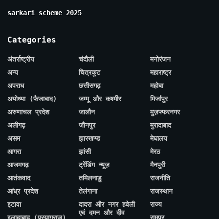
sarkari scheme 2025
Categories
अंतर्राष्ट्रीय
चंदौली
मनोरंजन
अन्य
चित्रकूट
महाराष्ट्र
अपराध
छत्तीसगढ़
महोबा
अयोध्या (फैजाबाद)
जम्मू और कश्मीर
मिर्जापुर
अरुणाचल प्रदेश
जालौन
मुज़फ्फरनगर
अलीगढ़
जौनपुर
मुरादाबाद
असम
झारखण्ड
मेघालय
आगरा
झांसी
मेरठ
आजमगढ़
ट्रेंडिंग न्यूज़
मैनपुरी
आतंकवाद
तमिलनाडु
राजनीति
आंध्र प्रदेश
तेलंगाना
राजस्थान
इटावा
दादरा और नगर हवेली
राज्य
एवं दमन और दीव
इलाहाबाद (प्रयागराज)
रामपुर