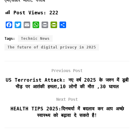
एमएचआर मलोट पंजाब
Post Views:
222
F
T
E
W
P
P
S
a
w
m
h
r
r
h
c
i
a
a
i
i
a
Tags:
Technic News
e
t
i
t
n
n
r
The future of digital privacy in 2025
b
t
l
s
t
t
e
o
e
A
F
o
r
p
r
k
p
i
Previous Post
e
US Terrorist Attack: नए वर्ष 2025 के जश्न में डूबी
n
भीड़ पर आतंकी हमला,10 लोगों की मौत ,30 घायल
d
l
Next Post
y
HEALTH TIPS 2025:दिनचर्या में बदलाव कर आप अच्छे
स्वास्थ्य को बढ़ावा दे सकते है!