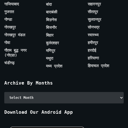
गाजियाबाद
सहारनपुर
बांदा
गुजरात
सीतापुर
बाराबंकी
गोण्डा
सुल्तानपुर
बिज़नेस
गोरखपुर
सोनभद्र
बिजनौर
गोरखपुर मंडल
स्वास्थ्य
बिहार
गोवा
हमीरपुर
बुलंदशहर
गौतम बुद्ध नगर
हरदोई
मणिपुर
(नोएडा)
हरियाणा
मथुरा
चंडीगढ़
हिमाचल प्रदेश
मध्य प्रदेश
Archive By Months
Archive
By
Months
Download Our Android App