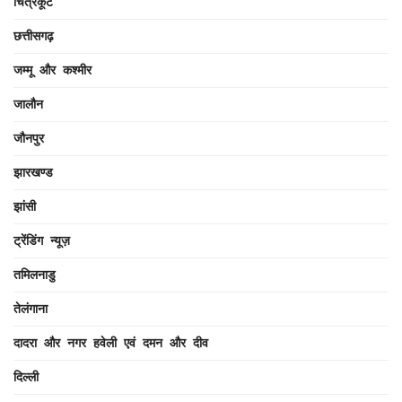
चित्रकूट
छत्तीसगढ़
जम्मू और कश्मीर
जालौन
जौनपुर
झारखण्ड
झांसी
ट्रेंडिंग न्यूज़
तमिलनाडु
तेलंगाना
दादरा और नगर हवेली एवं दमन और दीव
दिल्ली