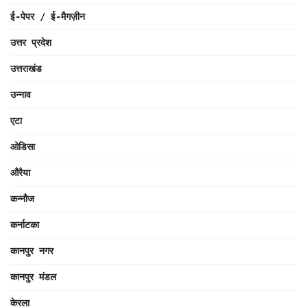
ई-पेपर / ई-मैगज़ीन
उत्तर प्रदेश
उत्तराखंड
उन्नाव
एटा
ओडिसा
औरैया
कन्नौज
कर्नाटका
कानपुर नगर
कानपुर मंडल
केरला