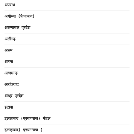
अपराध
अयोध्या (फैजाबाद)
अरुणाचल प्रदेश
अलीगढ़
असम
आगरा
आजमगढ़
आतंकवाद
आंध्र प्रदेश
इटावा
इलाहाबाद (प्रयागराज) मंडल
इलाहाबाद( प्रयागराज )