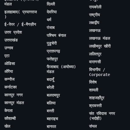
मंडल
दिल्ली
रायबरेली
इलाहाबाद( प्रयागराज
देवरिया
राष्ट्रीय
)
धर्म
लक्षद्वीप
ई-पेपर / ई-मैगज़ीन
पंजाब
लखनऊ
उत्तर प्रदेश
पश्चिम बंगाल
लखनऊ मंडल
उत्तराखंड
पुडुचेरी
लखीमपुर खीरी
उन्नाव
प्रतापगढ़
ललितपुर
एटा
फतेहपुर
वाराणसी
ओडिसा
फैजाबाद (अयोध्या)
विभागीय /
औरैया
मंडल
Corporate
कन्नौज
बदायूँ
विशेष
कर्नाटका
बरेली
शामली
कानपुर नगर
बलरामपुर
शाहजहाँपुर
कानपुर मंडल
बलिया
श्रावस्ती
केरला
बस्ती
संत रविदास नगर
कौशाम्बी
(भदोही)
बहराइच
खेल
संभल
बागपत