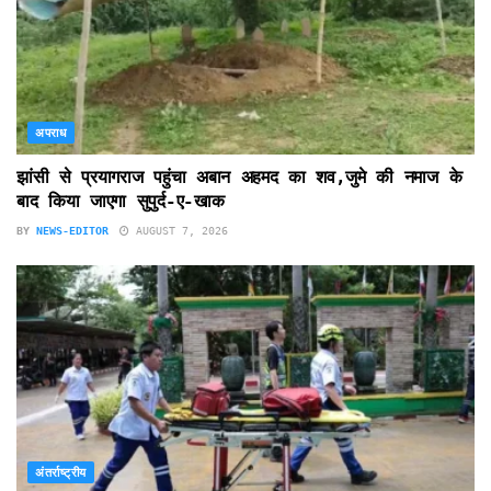
अपराध
झांसी से प्रयागराज पहुंचा अबान अहमद का शव,जुमे की नमाज के
बाद किया जाएगा सुपुर्द-ए-खाक
BY
NEWS-EDITOR
AUGUST 7, 2026
अंतर्राष्ट्रीय