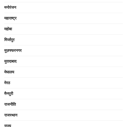
मनोरंजन
महाराष्ट्र
महोबा
मिर्जापुर
मुज़फ्फरनगर
मुरादाबाद
मेघालय
मेरठ
मैनपुरी
राजनीति
राजस्थान
राज्य