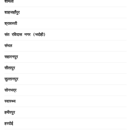
शामली
शाहजहाँपुर
श्रावस्ती
संत रविदास नगर (भदोही)
संभल
सहारनपुर
सीतापुर
सुल्तानपुर
सोनभद्र
स्वास्थ्य
हमीरपुर
हरदोई