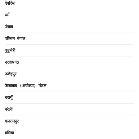
देवरिया
धर्म
पंजाब
पश्चिम बंगाल
पुडुचेरी
प्रतापगढ़
फतेहपुर
फैजाबाद (अयोध्या) मंडल
बदायूँ
बरेली
बलरामपुर
बलिया