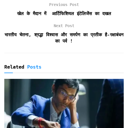
k
p
i
Previous Post
e
खेल के मैदान में आर्टिफिशियल इंटेलिजेंस का दखल
n
d
Next Post
l
y
भारतीय चेतना, श्रद्धा विश्वास और समर्पण का प्रतीक है-रक्षाबंधन
का पर्व !
Related
Posts