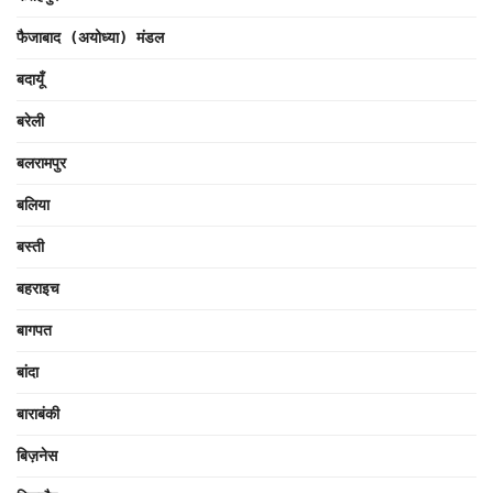
फैजाबाद (अयोध्या) मंडल
बदायूँ
बरेली
बलरामपुर
बलिया
बस्ती
बहराइच
बागपत
बांदा
बाराबंकी
बिज़नेस