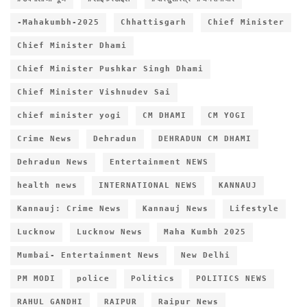
-Mahakumbh-2025
Chhattisgarh
Chief Minister
Chief Minister Dhami
Chief Minister Pushkar Singh Dhami
Chief Minister Vishnudev Sai
chief minister yogi
CM DHAMI
CM YOGI
Crime News
Dehradun
DEHRADUN CM DHAMI
Dehradun News
Entertainment NEWS
health news
INTERNATIONAL NEWS
KANNAUJ
Kannauj: Crime News
Kannauj News
Lifestyle
Lucknow
Lucknow News
Maha Kumbh 2025
Mumbai- Entertainment News
New Delhi
PM MODI
police
Politics
POLITICS NEWS
RAHUL GANDHI
RAIPUR
Raipur News