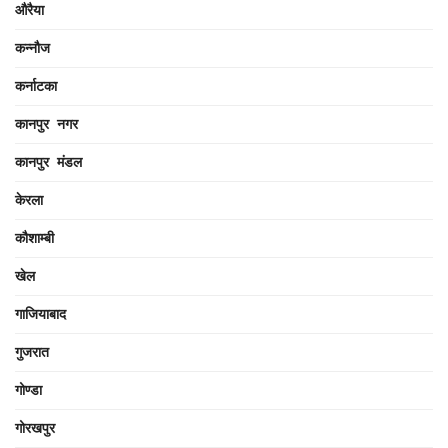
औरैया
कन्नौज
कर्नाटका
कानपुर नगर
कानपुर मंडल
केरला
कौशाम्बी
खेल
गाजियाबाद
गुजरात
गोण्डा
गोरखपुर