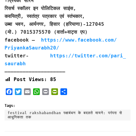
-प्रियंका सौरभ
रिसर्च स्कॉलर इन पोलिटिकल साइंस,
कवयित्री, स्वतंत्र पत्रकार एवं स्तंभकार,
उब्बा भवन, आर्यनगर, हिसार (हरियाणा)-127045
(मो.) 7015375570 (वार्ता+वाट्स एप)
facebook –
https://www.facebook.com/
PriyankaSaurabh20/
twitter-
https://twitter.com/pari_
saurabh
——————————
—————————–
Post Views:
85
F
T
E
W
P
P
S
a
w
m
h
r
r
h
c
i
a
a
i
i
a
Tags:
e
t
i
t
n
n
r
festival rakshabandhan रक्षाबंधन के बदलते मायने: परंपरा से
आधुनिकता तक
b
t
l
s
t
t
e
o
e
A
F
o
r
p
r