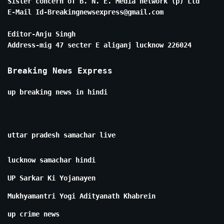
Sister concern of B. N. E. Media network (p) Ltd
E-Mail Id-Breakingnewsexpress@gmail.com
Editor-Anju Singh
Address-mig 47 secter E aliganj lucknow 226024
Breaking News Express
up breaking news in hindi
uttar pradesh samachar live
lucknow samachar hindi
UP Sarkar Ki Yojanayen
Mukhyamantri Yogi Adityanath Khabrein
up crime news