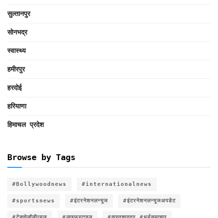
सुल्तानपुर
सोनभद्र
स्वास्थ्य
हमीरपुर
हरदोई
हरियाणा
हिमाचल प्रदेश
Browse by Tags
#Bollywoodnews
#internationalnews
#sportsnews
#इंटरनेशनलन्यूज
#इंटरनेशनलन्यूजअपडेट
#टेक्नोलॉजीन्यूज
#लाइफस्टाइल
#वास्तुशास्त्र #धर्मसमाचार