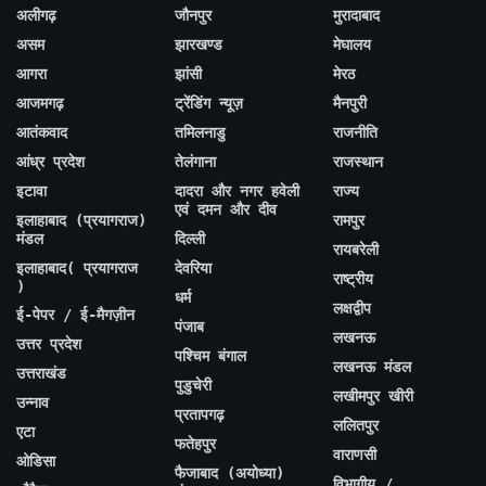
अलीगढ़
जौनपुर
मुरादाबाद
असम
झारखण्ड
मेघालय
आगरा
झांसी
मेरठ
आजमगढ़
ट्रेंडिंग न्यूज़
मैनपुरी
आतंकवाद
तमिलनाडु
राजनीति
आंध्र प्रदेश
तेलंगाना
राजस्थान
इटावा
दादरा और नगर हवेली
राज्य
एवं दमन और दीव
इलाहाबाद (प्रयागराज)
रामपुर
मंडल
दिल्ली
रायबरेली
इलाहाबाद( प्रयागराज
देवरिया
राष्ट्रीय
)
धर्म
लक्षद्वीप
ई-पेपर / ई-मैगज़ीन
पंजाब
लखनऊ
उत्तर प्रदेश
पश्चिम बंगाल
लखनऊ मंडल
उत्तराखंड
पुडुचेरी
लखीमपुर खीरी
उन्नाव
प्रतापगढ़
ललितपुर
एटा
फतेहपुर
वाराणसी
ओडिसा
फैजाबाद (अयोध्या)
विभागीय /