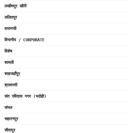
लखीमपुर खीरी
ललितपुर
वाराणसी
विभागीय / CORPORATE
विशेष
शामली
शाहजहाँपुर
श्रावस्ती
संत रविदास नगर (भदोही)
संभल
सहारनपुर
सीतापुर