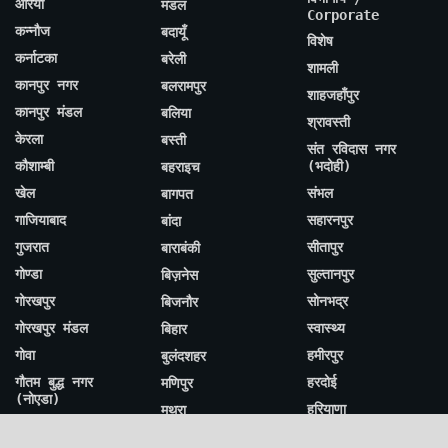
औरैया
मंडल
Corporate
कन्नौज
बदायूँ
विशेष
कर्नाटका
बरेली
शामली
कानपुर नगर
बलरामपुर
शाहजहाँपुर
कानपुर मंडल
बलिया
श्रावस्ती
केरला
बस्ती
संत रविदास नगर
कौशाम्बी
(भदोही)
बहराइच
खेल
संभल
बागपत
गाजियाबाद
सहारनपुर
बांदा
गुजरात
सीतापुर
बाराबंकी
गोण्डा
सुल्तानपुर
बिज़नेस
गोरखपुर
सोनभद्र
बिजनौर
गोरखपुर मंडल
स्वास्थ्य
बिहार
गोवा
हमीरपुर
बुलंदशहर
गौतम बुद्ध नगर
हरदोई
मणिपुर
(नोएडा)
हरियाणा
मथुरा
चंडीगढ़
हिमाचल प्रदेश
मध्य प्रदेश