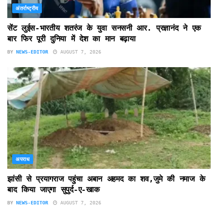
अंतर्राष्ट्रीय
सेंट लुईस-भारतीय शतरंज के युवा सनसनी आर. प्रज्ञानंद ने एक
बार फिर पूरी दुनिया में देश का मान बढ़ाया
BY
NEWS-EDITOR
AUGUST 7, 2026
अपराध
झांसी से प्रयागराज पहुंचा अबान अहमद का शव,जुमे की नमाज के
बाद किया जाएगा सुपुर्द-ए-खाक
BY
NEWS-EDITOR
AUGUST 7, 2026