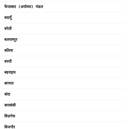
फैजाबाद (अयोध्या) मंडल
बदायूँ
बरेली
बलरामपुर
बलिया
बस्ती
बहराइच
बागपत
बांदा
बाराबंकी
बिज़नेस
बिजनौर