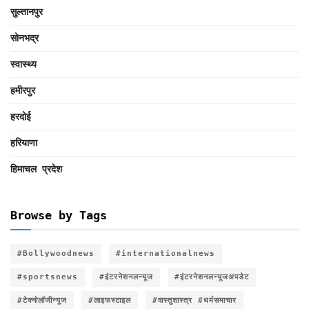
सुल्तानपुर
सोनभद्र
स्वास्थ्य
हमीरपुर
हरदोई
हरियाणा
हिमाचल प्रदेश
Browse by Tags
#Bollywoodnews
#internationalnews
#sportsnews
#इंटरनेशनलन्यूज
#इंटरनेशनलन्यूजअपडेट
#टेक्नोलॉजीन्यूज
#लाइफस्टाइल
#वास्तुशास्त्र #धर्मसमाचार