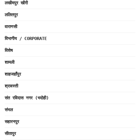
लखीमपुर खीरी
ललितपुर
वाराणसी
विभागीय / CORPORATE
विशेष
शामली
शाहजहाँपुर
श्रावस्ती
संत रविदास नगर (भदोही)
संभल
सहारनपुर
सीतापुर