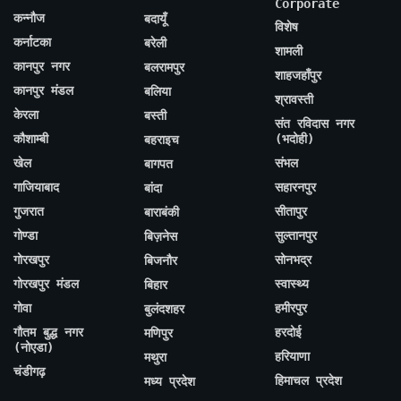
Corporate
कन्नौज
बदायूँ
विशेष
कर्नाटका
बरेली
शामली
कानपुर नगर
बलरामपुर
शाहजहाँपुर
कानपुर मंडल
बलिया
श्रावस्ती
केरला
बस्ती
संत रविदास नगर
कौशाम्बी
(भदोही)
बहराइच
खेल
संभल
बागपत
गाजियाबाद
सहारनपुर
बांदा
गुजरात
सीतापुर
बाराबंकी
गोण्डा
सुल्तानपुर
बिज़नेस
गोरखपुर
सोनभद्र
बिजनौर
गोरखपुर मंडल
स्वास्थ्य
बिहार
गोवा
हमीरपुर
बुलंदशहर
गौतम बुद्ध नगर
हरदोई
मणिपुर
(नोएडा)
हरियाणा
मथुरा
चंडीगढ़
हिमाचल प्रदेश
मध्य प्रदेश