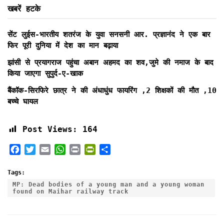
खबरें हटके
सेंट लुईस-भारतीय शतरंज के युवा सनसनी आर. प्रज्ञानंद ने एक बार
फिर पूरी दुनिया में देश का मान बढ़ाया
झांसी से प्रयागराज पहुंचा अबान अहमद का शव,जुमे की नमाज के बाद
किया जाएगा सुपुर्द-ए-खाक
बैंकॉक-सिरफिरे छात्र ने की अंधाधुंध फायरिंग ,2 शिक्षकों की मौत ,10
बच्चे घायल
Post Views:
164
F
T
E
W
P
P
S
a
w
m
h
r
r
h
c
i
a
a
i
i
a
Tags:
e
t
i
t
n
n
r
MP: Dead bodies of a young man and a young woman
found on Maihar railway track
b
t
l
s
t
t
e
o
e
A
F
o
r
p
r