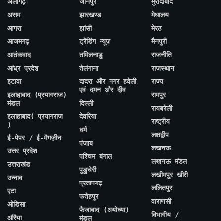
अलीगढ़
जौनपुर
मुरादाबाद
असम
झारखण्ड
मेघालय
आगरा
झांसी
मेरठ
आजमगढ़
ट्रेंडिंग न्यूज़
मैनपुरी
आतंकवाद
तमिलनाडु
राजनीति
आंध्र प्रदेश
तेलंगाना
राजस्थान
इटावा
दादरा और नगर हवेली
राज्य
एवं दमन और दीव
इलाहाबाद (प्रयागराज)
रामपुर
मंडल
दिल्ली
रायबरेली
इलाहाबाद( प्रयागराज
देवरिया
राष्ट्रीय
)
धर्म
लक्षद्वीप
ई-पेपर / ई-मैगज़ीन
पंजाब
लखनऊ
उत्तर प्रदेश
पश्चिम बंगाल
लखनऊ मंडल
उत्तराखंड
पुडुचेरी
लखीमपुर खीरी
उन्नाव
प्रतापगढ़
ललितपुर
एटा
फतेहपुर
वाराणसी
ओडिसा
फैजाबाद (अयोध्या)
विभागीय /
औरैया
मंडल