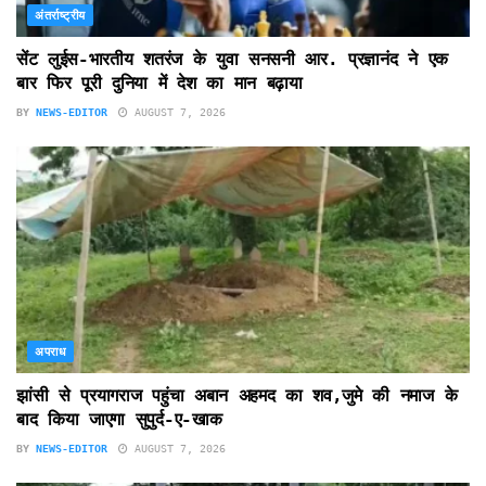
अंतर्राष्ट्रीय
सेंट लुईस-भारतीय शतरंज के युवा सनसनी आर. प्रज्ञानंद ने एक
बार फिर पूरी दुनिया में देश का मान बढ़ाया
BY
NEWS-EDITOR
AUGUST 7, 2026
अपराध
झांसी से प्रयागराज पहुंचा अबान अहमद का शव,जुमे की नमाज के
बाद किया जाएगा सुपुर्द-ए-खाक
BY
NEWS-EDITOR
AUGUST 7, 2026