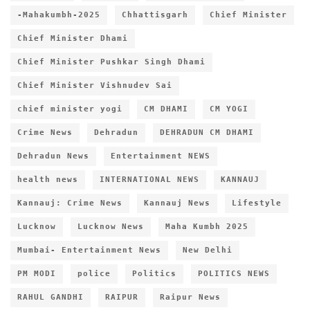
-Mahakumbh-2025
Chhattisgarh
Chief Minister
Chief Minister Dhami
Chief Minister Pushkar Singh Dhami
Chief Minister Vishnudev Sai
chief minister yogi
CM DHAMI
CM YOGI
Crime News
Dehradun
DEHRADUN CM DHAMI
Dehradun News
Entertainment NEWS
health news
INTERNATIONAL NEWS
KANNAUJ
Kannauj: Crime News
Kannauj News
Lifestyle
Lucknow
Lucknow News
Maha Kumbh 2025
Mumbai- Entertainment News
New Delhi
PM MODI
police
Politics
POLITICS NEWS
RAHUL GANDHI
RAIPUR
Raipur News