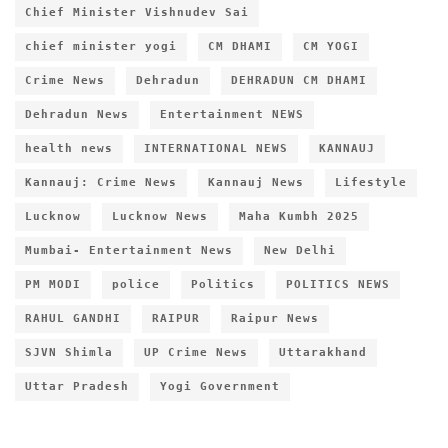
Chief Minister Vishnudev Sai
chief minister yogi
CM DHAMI
CM YOGI
Crime News
Dehradun
DEHRADUN CM DHAMI
Dehradun News
Entertainment NEWS
health news
INTERNATIONAL NEWS
KANNAUJ
Kannauj: Crime News
Kannauj News
Lifestyle
Lucknow
Lucknow News
Maha Kumbh 2025
Mumbai- Entertainment News
New Delhi
PM MODI
police
Politics
POLITICS NEWS
RAHUL GANDHI
RAIPUR
Raipur News
SJVN Shimla
UP Crime News
Uttarakhand
Uttar Pradesh
Yogi Government