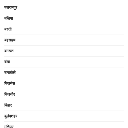
बलरामपुर
बलिया
बस्ती
बहराइच
बागपत
बांदा
बाराबंकी
बिज़नेस
बिजनौर
बिहार
बुलंदशहर
मणिपुर