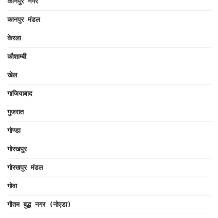
कानपुर नगर
कानपुर मंडल
केरला
कौशाम्बी
खेल
गाजियाबाद
गुजरात
गोण्डा
गोरखपुर
गोरखपुर मंडल
गोवा
गौतम बुद्ध नगर (नोएडा)