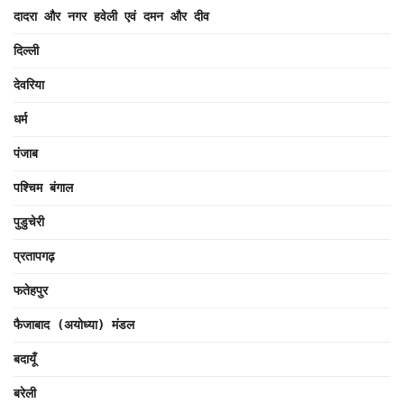
दादरा और नगर हवेली एवं दमन और दीव
दिल्ली
देवरिया
धर्म
पंजाब
पश्चिम बंगाल
पुडुचेरी
प्रतापगढ़
फतेहपुर
फैजाबाद (अयोध्या) मंडल
बदायूँ
बरेली