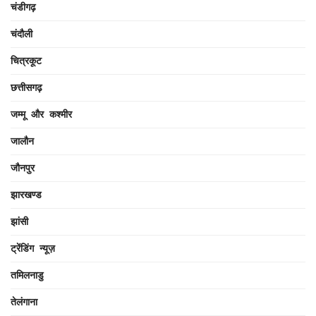
चंडीगढ़
चंदौली
चित्रकूट
छत्तीसगढ़
जम्मू और कश्मीर
जालौन
जौनपुर
झारखण्ड
झांसी
ट्रेंडिंग न्यूज़
तमिलनाडु
तेलंगाना