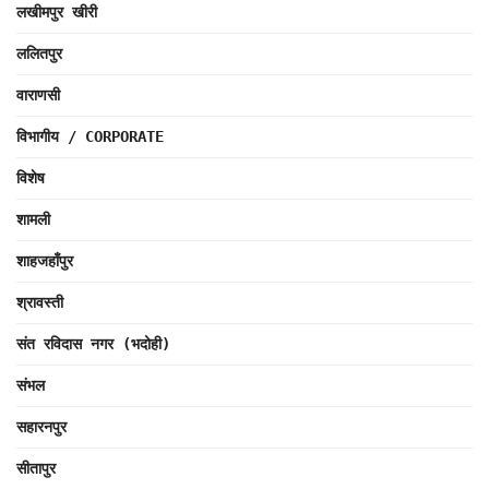
लखीमपुर खीरी
ललितपुर
वाराणसी
विभागीय / CORPORATE
विशेष
शामली
शाहजहाँपुर
श्रावस्ती
संत रविदास नगर (भदोही)
संभल
सहारनपुर
सीतापुर