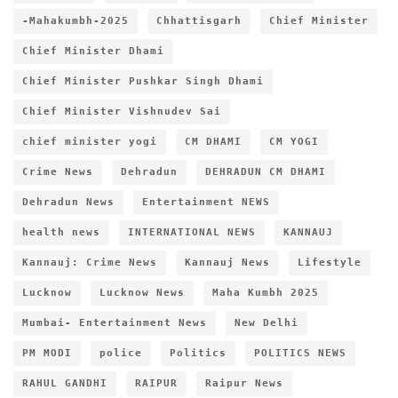
-Mahakumbh-2025
Chhattisgarh
Chief Minister
Chief Minister Dhami
Chief Minister Pushkar Singh Dhami
Chief Minister Vishnudev Sai
chief minister yogi
CM DHAMI
CM YOGI
Crime News
Dehradun
DEHRADUN CM DHAMI
Dehradun News
Entertainment NEWS
health news
INTERNATIONAL NEWS
KANNAUJ
Kannauj: Crime News
Kannauj News
Lifestyle
Lucknow
Lucknow News
Maha Kumbh 2025
Mumbai- Entertainment News
New Delhi
PM MODI
police
Politics
POLITICS NEWS
RAHUL GANDHI
RAIPUR
Raipur News