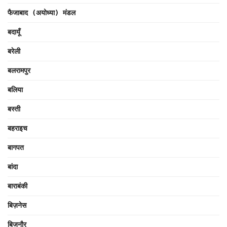
फैजाबाद (अयोध्या) मंडल
बदायूँ
बरेली
बलरामपुर
बलिया
बस्ती
बहराइच
बागपत
बांदा
बाराबंकी
बिज़नेस
बिजनौर