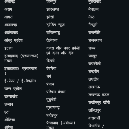
अलीगढ़
जौनपुर
मुरादाबाद
असम
झारखण्ड
मेघालय
आगरा
झांसी
मेरठ
आजमगढ़
ट्रेंडिंग न्यूज़
मैनपुरी
आतंकवाद
तमिलनाडु
राजनीति
आंध्र प्रदेश
तेलंगाना
राजस्थान
इटावा
दादरा और नगर हवेली
राज्य
एवं दमन और दीव
इलाहाबाद (प्रयागराज)
रामपुर
मंडल
दिल्ली
रायबरेली
इलाहाबाद( प्रयागराज
देवरिया
राष्ट्रीय
)
धर्म
लक्षद्वीप
ई-पेपर / ई-मैगज़ीन
पंजाब
लखनऊ
उत्तर प्रदेश
पश्चिम बंगाल
लखनऊ मंडल
उत्तराखंड
पुडुचेरी
लखीमपुर खीरी
उन्नाव
प्रतापगढ़
ललितपुर
एटा
फतेहपुर
वाराणसी
ओडिसा
फैजाबाद (अयोध्या)
विभागीय /
औरैया
मंडल