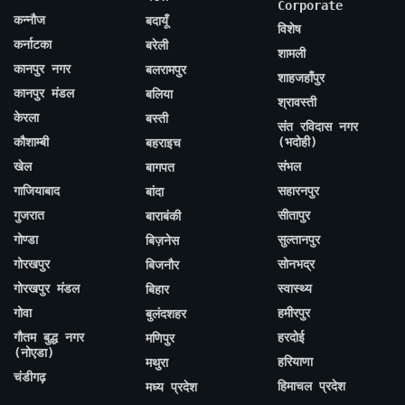
Corporate
कन्नौज
बदायूँ
विशेष
कर्नाटका
बरेली
शामली
कानपुर नगर
बलरामपुर
शाहजहाँपुर
कानपुर मंडल
बलिया
श्रावस्ती
केरला
बस्ती
संत रविदास नगर
कौशाम्बी
(भदोही)
बहराइच
खेल
संभल
बागपत
गाजियाबाद
सहारनपुर
बांदा
गुजरात
सीतापुर
बाराबंकी
गोण्डा
सुल्तानपुर
बिज़नेस
गोरखपुर
सोनभद्र
बिजनौर
गोरखपुर मंडल
स्वास्थ्य
बिहार
गोवा
हमीरपुर
बुलंदशहर
गौतम बुद्ध नगर
हरदोई
मणिपुर
(नोएडा)
हरियाणा
मथुरा
चंडीगढ़
हिमाचल प्रदेश
मध्य प्रदेश