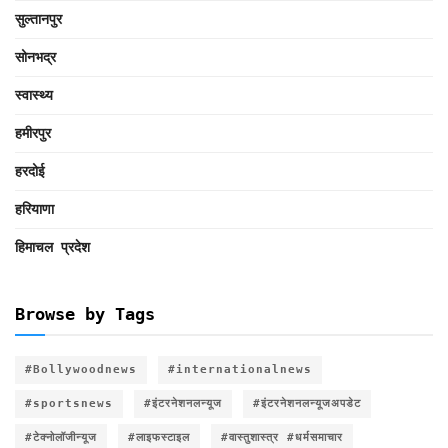
सुल्तानपुर
सोनभद्र
स्वास्थ्य
हमीरपुर
हरदोई
हरियाणा
हिमाचल प्रदेश
Browse by Tags
#Bollywoodnews
#internationalnews
#sportsnews
#इंटरनेशनलन्यूज
#इंटरनेशनलन्यूजअपडेट
#टेक्नोलॉजीन्यूज
#लाइफस्टाइल
#वास्तुशास्त्र #धर्मसमाचार