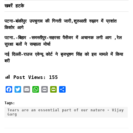
खबरें हटके
पटना-बांकीपुर उपचुनाव की गिनती जारी,शुरुआती रुझान में प्रशांत
किशोर आगे
पटना.-बिहार -समस्तीपुर-सहरसा पैसेंजर में अचानक लगी आग ,रेल
सुरक्षा बलों ने सम्हाला मोर्चा
नई दिल्ली-राउज एवेन्यू कोर्ट ने बृजभूषण सिंह को इस मामले में किया
बरी
Post Views:
155
F
T
E
W
P
P
S
a
w
m
h
r
r
h
c
i
a
a
i
i
a
Tags:
e
t
i
t
n
n
r
Tears are an essential part of our nature - Vijay
Garg
b
t
l
s
t
t
e
o
e
A
F
o
r
p
r