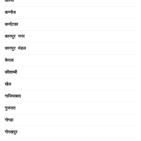
औरैया
कन्नौज
कर्नाटका
कानपुर नगर
कानपुर मंडल
केरला
कौशाम्बी
खेल
गाजियाबाद
गुजरात
गोण्डा
गोरखपुर