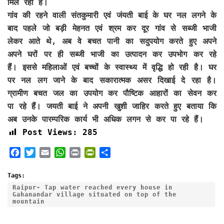
मिल रहा है।
गांव की रहने वाली संतकुमारी एवं जंयती बाई के घर नल लगने के
बाद पहले जो बड़ी मेहनत एवं श्रम कर दूर गांव से सब्जी भाजी
लेकर आते थे, अब वे बचत पानी का सदुपयोग करते हुए अपने
अपने घरों पर ही सब्जी भाजी का उत्पादन कर उपभोग कर रहे
हैं। इससे महिलाओं एवं बच्चों के स्वास्थ्य में वृद्धि हो रही है। घर
पर नल लग जाने के बाद सकारात्मक असर दिखाई दे रहा है।
ग्रामीण बचत जल का उपयोग कर पौष्टिक आहारों का सेवन कर
पा रहे हैं। जयती बाई ने अपनी खुशी जाहिर करते हुए बताया कि
अब उनके पारम्परिक कार्य भी अधिक लगन से कर पा रहे हैं।
Post Views:
285
F
T
E
W
P
P
S
a
w
m
h
r
r
h
c
i
a
a
i
i
a
Tags:
e
t
i
t
n
n
r
Raipur- Tap water reached every house in
Gahanandar village situated on top of the
b
t
l
s
t
t
e
mountain
o
e
A
F
o
r
p
r