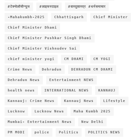
#टेक्नोलॉजीन्यूज
#लाइफस्टाइल
#वास्तुशास्त्र #धर्मसमाचार
-Mahakumbh-2025
Chhattisgarh
Chief Minister
Chief Minister Dhami
Chief Minister Pushkar Singh Dhami
Chief Minister Vishnudev Sai
chief minister yogi
CM DHAMI
CM YOGI
Crime News
Dehradun
DEHRADUN CM DHAMI
Dehradun News
Entertainment NEWS
health news
INTERNATIONAL NEWS
KANNAUJ
Kannauj: Crime News
Kannauj News
Lifestyle
Lucknow
Lucknow News
Maha Kumbh 2025
Mumbai- Entertainment News
New Delhi
PM MODI
police
Politics
POLITICS NEWS