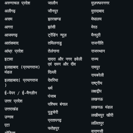
अरुणाचल प्रदेश
जालौन
मुज़फ्फरनगर
अलीगढ़
जौनपुर
मुरादाबाद
असम
झारखण्ड
मेघालय
आगरा
झांसी
मेरठ
आजमगढ़
ट्रेंडिंग न्यूज़
मैनपुरी
आतंकवाद
तमिलनाडु
राजनीति
आंध्र प्रदेश
तेलंगाना
राजस्थान
इटावा
दादरा और नगर हवेली
राज्य
एवं दमन और दीव
इलाहाबाद (प्रयागराज)
रामपुर
मंडल
दिल्ली
रायबरेली
इलाहाबाद( प्रयागराज
देवरिया
राष्ट्रीय
)
धर्म
लक्षद्वीप
ई-पेपर / ई-मैगज़ीन
पंजाब
लखनऊ
उत्तर प्रदेश
पश्चिम बंगाल
लखनऊ मंडल
उत्तराखंड
पुडुचेरी
लखीमपुर खीरी
उन्नाव
प्रतापगढ़
ललितपुर
एटा
फतेहपुर
वाराणसी