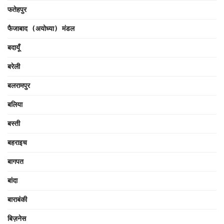
फतेहपुर
फैजाबाद (अयोध्या) मंडल
बदायूँ
बरेली
बलरामपुर
बलिया
बस्ती
बहराइच
बागपत
बांदा
बाराबंकी
बिज़नेस