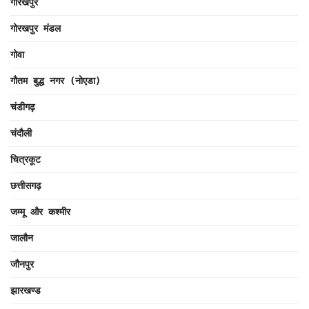
गोरखपुर
गोरखपुर मंडल
गोवा
गौतम बुद्ध नगर (नोएडा)
चंडीगढ़
चंदौली
चित्रकूट
छत्तीसगढ़
जम्मू और कश्मीर
जालौन
जौनपुर
झारखण्ड