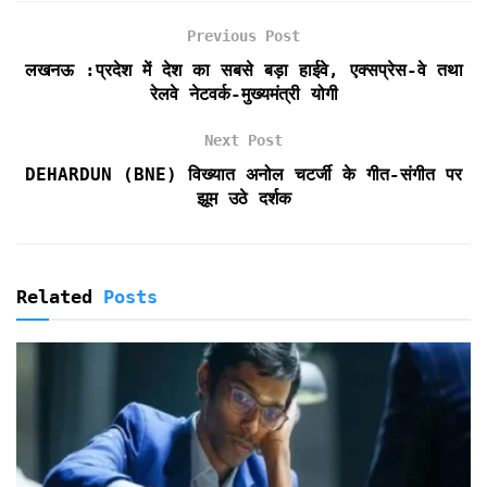
k
p
i
e
Previous Post
n
लखनऊ :प्रदेश में देश का सबसे बड़ा हाईवे, एक्सप्रेस-वे तथा
d
रेलवे नेटवर्क-मुख्यमंत्री योगी
l
y
Next Post
DEHARDUN (BNE) विख्यात अनोल चटर्जी के गीत-संगीत पर
झूम उठे दर्शक
Related
Posts