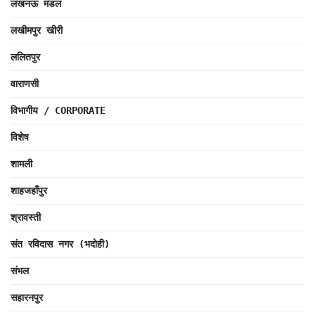
लखनऊ मंडल
लखीमपुर खीरी
ललितपुर
वाराणसी
विभागीय / CORPORATE
विशेष
शामली
शाहजहाँपुर
श्रावस्ती
संत रविदास नगर (भदोही)
संभल
सहारनपुर