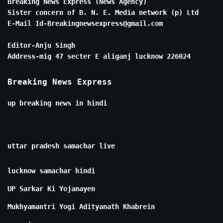
Breaking News Express (News Agency)
Sister concern of B. N. E. Media network (p) Ltd
E-Mail Id-Breakingnewsexpress@gmail.com
Editor-Anju Singh
Address-mig 47 secter E aliganj lucknow 226024
Breaking News Express
up breaking news in hindi
uttar pradesh samachar live
lucknow samachar hindi
UP Sarkar Ki Yojanayen
Mukhyamantri Yogi Adityanath Khabrein