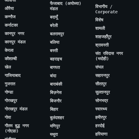
ओडिसा
फैजाबाद (अयोध्या)
विभागीय /
औरैया
मंडल
Corporate
कन्नौज
बदायूँ
विशेष
कर्नाटका
बरेली
शामली
कानपुर नगर
बलरामपुर
शाहजहाँपुर
कानपुर मंडल
बलिया
श्रावस्ती
केरला
बस्ती
संत रविदास नगर
कौशाम्बी
(भदोही)
बहराइच
खेल
संभल
बागपत
गाजियाबाद
सहारनपुर
बांदा
गुजरात
सीतापुर
बाराबंकी
गोण्डा
सुल्तानपुर
बिज़नेस
गोरखपुर
सोनभद्र
बिजनौर
गोरखपुर मंडल
स्वास्थ्य
बिहार
गोवा
हमीरपुर
बुलंदशहर
गौतम बुद्ध नगर
हरदोई
मणिपुर
(नोएडा)
हरियाणा
मथुरा