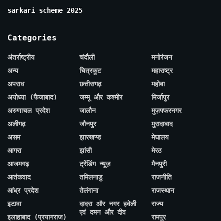
sarkari scheme 2025
Categories
अंतर्राष्ट्रीय
चंदौली
मनोरंजन
अन्य
चित्रकूट
महाराष्ट्र
अपराध
छत्तीसगढ़
महोबा
अयोध्या (फैजाबाद)
जम्मू और कश्मीर
मिर्जापुर
अरुणाचल प्रदेश
जालौन
मुज़फ्फरनगर
अलीगढ़
जौनपुर
मुरादाबाद
असम
झारखण्ड
मेघालय
आगरा
झांसी
मेरठ
आजमगढ़
ट्रेंडिंग न्यूज़
मैनपुरी
आतंकवाद
तमिलनाडु
राजनीति
आंध्र प्रदेश
तेलंगाना
राजस्थान
इटावा
दादरा और नगर हवेली
राज्य
एवं दमन और दीव
इलाहाबाद (प्रयागराज)
रामपुर