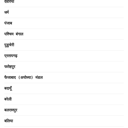
देवरिया
धर्म
पंजाब
पश्चिम बंगाल
पुडुचेरी
प्रतापगढ़
फतेहपुर
फैजाबाद (अयोध्या) मंडल
बदायूँ
बरेली
बलरामपुर
बलिया