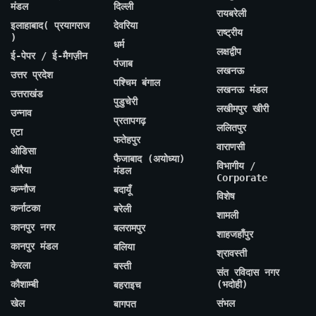
मंडल
दिल्ली
रायबरेली
इलाहाबाद( प्रयागराज
देवरिया
राष्ट्रीय
)
धर्म
लक्षद्वीप
ई-पेपर / ई-मैगज़ीन
पंजाब
लखनऊ
उत्तर प्रदेश
पश्चिम बंगाल
लखनऊ मंडल
उत्तराखंड
पुडुचेरी
लखीमपुर खीरी
उन्नाव
प्रतापगढ़
ललितपुर
एटा
फतेहपुर
वाराणसी
ओडिसा
फैजाबाद (अयोध्या)
विभागीय /
औरैया
मंडल
Corporate
कन्नौज
बदायूँ
विशेष
कर्नाटका
बरेली
शामली
कानपुर नगर
बलरामपुर
शाहजहाँपुर
कानपुर मंडल
बलिया
श्रावस्ती
केरला
बस्ती
संत रविदास नगर
कौशाम्बी
(भदोही)
बहराइच
खेल
संभल
बागपत