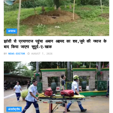
अपराध
झांसी से प्रयागराज पहुंचा अबान अहमद का शव,जुमे की नमाज के
बाद किया जाएगा सुपुर्द-ए-खाक
BY
NEWS-EDITOR
AUGUST 7, 2026
अंतर्राष्ट्रीय