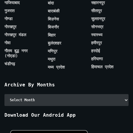
गाजियाबाद
सहारनपुर
बांदा
गुजरात
सीतापुर
बाराबंकी
गोण्डा
सुल्तानपुर
बिज़नेस
गोरखपुर
सोनभद्र
बिजनौर
गोरखपुर मंडल
स्वास्थ्य
बिहार
गोवा
हमीरपुर
बुलंदशहर
गौतम बुद्ध नगर
हरदोई
मणिपुर
(नोएडा)
हरियाणा
मथुरा
चंडीगढ़
हिमाचल प्रदेश
मध्य प्रदेश
Archive By Months
Archive
By
Months
Download Our Android App