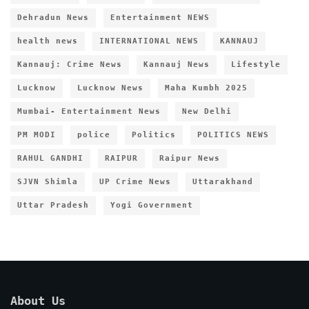
Dehradun News
Entertainment NEWS
health news
INTERNATIONAL NEWS
KANNAUJ
Kannauj: Crime News
Kannauj News
Lifestyle
Lucknow
Lucknow News
Maha Kumbh 2025
Mumbai- Entertainment News
New Delhi
PM MODI
police
Politics
POLITICS NEWS
RAHUL GANDHI
RAIPUR
Raipur News
SJVN Shimla
UP Crime News
Uttarakhand
Uttar Pradesh
Yogi Government
About Us