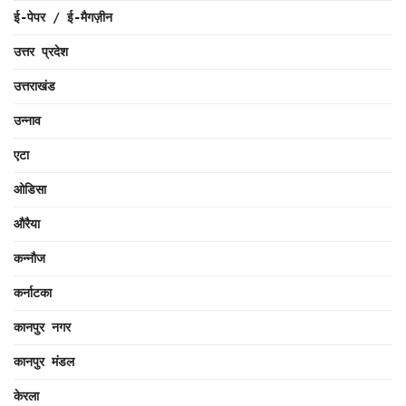
ई-पेपर / ई-मैगज़ीन
उत्तर प्रदेश
उत्तराखंड
उन्नाव
एटा
ओडिसा
औरैया
कन्नौज
कर्नाटका
कानपुर नगर
कानपुर मंडल
केरला