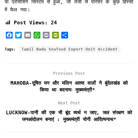
या प्रोसेसिंग सिस्टम से हुआ, जो तेजी से परिसर के कुछ हिस्सों
में फैल गया।
Post Views:
24
F
T
E
W
P
P
S
a
w
m
h
r
r
h
c
i
a
a
i
i
a
Tags:
Tamil Nadu Seafood Export Unit Accident
e
t
i
t
n
n
r
b
t
l
s
t
t
e
o
e
A
F
Previous Post
o
r
p
r
k
p
i
MAHOBA-दूषित मन और मलिन आत्मा वालों ने बुंदेलखंड को
e
किया था बदनामः मुख्यमंत्री*
n
d
Next Post
l
LUCKNOW-पानी की एक भी बूंद व्यर्थ न जाए, जल संरक्षण को
y
जनआंदोलन बनाएं : मुख्यमंत्री योगी आदित्यनाथ*