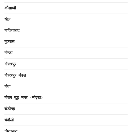
कौशाम्बी
खेल
गाजियाबाद
गुजरात
गोण्डा
गोरखपुर
गोरखपुर मंडल
गोवा
गौतम बुद्ध नगर (नोएडा)
चंडीगढ़
चंदौली
चित्रकूट