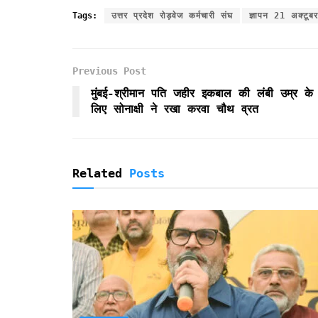
c
i
a
a
i
i
a
Tags:
उत्तर प्रदेश रोड़वेज कर्मचारी संघ
ज्ञापन 21 अक्टूब
e
t
i
t
n
n
r
b
t
l
s
t
t
e
o
e
A
F
Previous Post
o
r
p
r
k
p
i
मुंबई-श्रीमान पति जहीर इकबाल की लंबी उम्र के
e
लिए सोनाक्षी ने रखा करवा चौथ व्रत
n
d
l
y
Related
Posts