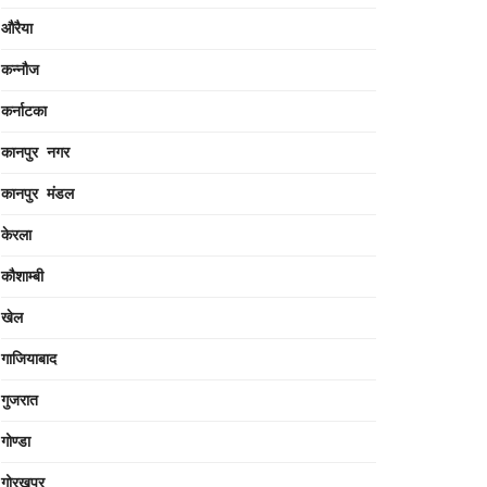
औरैया
कन्नौज
कर्नाटका
कानपुर नगर
कानपुर मंडल
केरला
कौशाम्बी
खेल
गाजियाबाद
गुजरात
गोण्डा
गोरखपुर