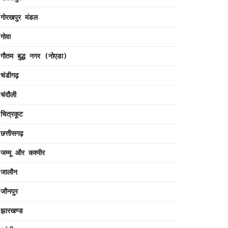
गोरखपुर मंडल
गोवा
गौतम बुद्ध नगर (नोएडा)
चंडीगढ़
चंदौली
चित्रकूट
छत्तीसगढ़
जम्मू और कश्मीर
जालौन
जौनपुर
झारखण्ड