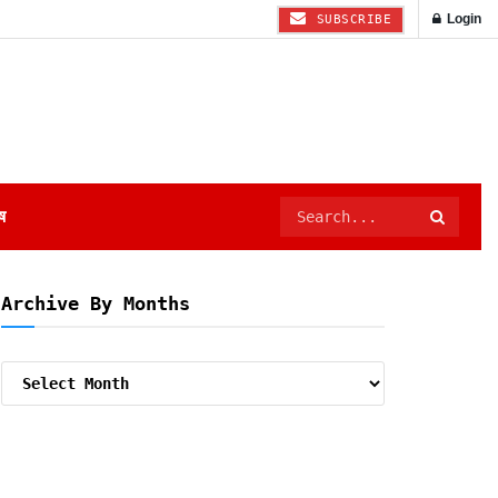
Login
SUBSCRIBE
ष
Archive By Months
Archive
By
Months