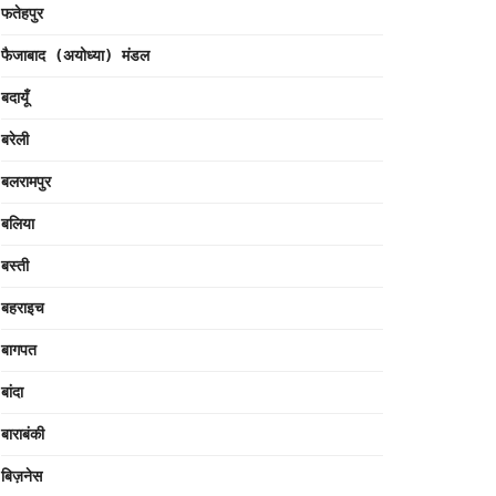
फतेहपुर
फैजाबाद (अयोध्या) मंडल
बदायूँ
बरेली
बलरामपुर
बलिया
बस्ती
बहराइच
बागपत
बांदा
बाराबंकी
बिज़नेस