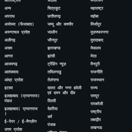
अंतर्राष्ट्रीय
चंदौली
मनोरंजन
अन्य
चित्रकूट
महाराष्ट्र
अपराध
छत्तीसगढ़
महोबा
अयोध्या (फैजाबाद)
जम्मू और कश्मीर
मिर्जापुर
अरुणाचल प्रदेश
जालौन
मुज़फ्फरनगर
अलीगढ़
जौनपुर
मुरादाबाद
असम
झारखण्ड
मेघालय
आगरा
झांसी
मेरठ
आजमगढ़
ट्रेंडिंग न्यूज़
मैनपुरी
आतंकवाद
तमिलनाडु
राजनीति
आंध्र प्रदेश
तेलंगाना
राजस्थान
इटावा
दादरा और नगर हवेली
राज्य
एवं दमन और दीव
इलाहाबाद (प्रयागराज)
रामपुर
मंडल
दिल्ली
रायबरेली
इलाहाबाद( प्रयागराज
देवरिया
राष्ट्रीय
)
धर्म
लक्षद्वीप
ई-पेपर / ई-मैगज़ीन
पंजाब
लखनऊ
उत्तर प्रदेश