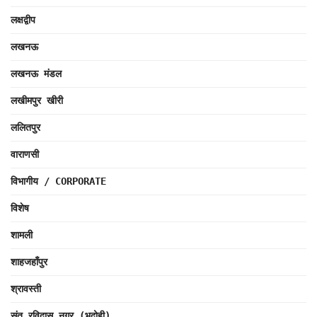
लक्षद्वीप
लखनऊ
लखनऊ मंडल
लखीमपुर खीरी
ललितपुर
वाराणसी
विभागीय / CORPORATE
विशेष
शामली
शाहजहाँपुर
श्रावस्ती
संत रविदास नगर (भदोही)