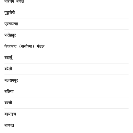
पश्चिम बंगाल
पुडुचेरी
प्रतापगढ़
फतेहपुर
फैजाबाद (अयोध्या) मंडल
बदायूँ
बरेली
बलरामपुर
बलिया
बस्ती
बहराइच
बागपत