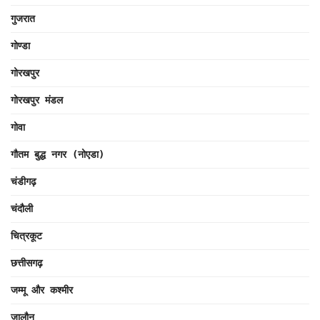
गुजरात
गोण्डा
गोरखपुर
गोरखपुर मंडल
गोवा
गौतम बुद्ध नगर (नोएडा)
चंडीगढ़
चंदौली
चित्रकूट
छत्तीसगढ़
जम्मू और कश्मीर
जालौन