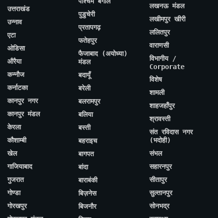
पश्चिम बंगाल
लखनऊ मंडल
उत्तराखंड
पुडुचेरी
लखीमपुर खीरी
उन्नाव
प्रतापगढ़
ललितपुर
एटा
फतेहपुर
वाराणसी
ओडिसा
फैजाबाद (अयोध्या)
विभागीय /
औरैया
मंडल
Corporate
कन्नौज
बदायूँ
विशेष
कर्नाटका
बरेली
शामली
कानपुर नगर
बलरामपुर
शाहजहाँपुर
कानपुर मंडल
बलिया
श्रावस्ती
केरला
बस्ती
संत रविदास नगर
कौशाम्बी
(भदोही)
बहराइच
खेल
संभल
बागपत
गाजियाबाद
सहारनपुर
बांदा
गुजरात
सीतापुर
बाराबंकी
गोण्डा
सुल्तानपुर
बिज़नेस
गोरखपुर
सोनभद्र
बिजनौर