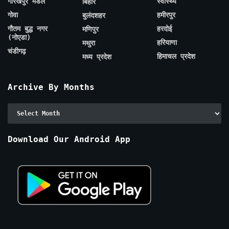
गोरखपुर मंडल
स्वास्थ्य
बिहार
गोवा
हमीरपुर
बुलंदशहर
गौतम बुद्ध नगर
हरदोई
मणिपुर
(नोएडा)
हरियाणा
मथुरा
चंडीगढ़
हिमाचल प्रदेश
मध्य प्रदेश
Archive By Months
Archive
By
Months
Download Our Android App