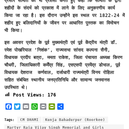
प्रसार समिति की भी प्रशंसा करते हुए कहा कि समिति के द्वारा
शहीदों के संदर्भ को प्रकाश में लाने के लिए अनुकरणीय कार्य
किया जा रहा है। इस दौरान उन्होंने इस स्थल पर 1822-24 में
शहीद हुए बलिदानियों के जीवन पर आधारित पुस्तक का विमोचन
भी किया।
इस अवसर प्रदेश के पूर्व मुख्यमंत्री एवं पूर्व केंद्रीय मंत्री डॉ.
रमेश पोखरियाल ‘निशंक’, राज्यसभा सांसद कल्पना सैनी,
विधायक प्रदीप बत्रा, ममता राकेश, जिला पंचायत अध्यक्ष किरण
चौधरी, जिलाधिकारी कर्मेंद्र सिंह, एसएसपी प्रमेंद्र डोभाल, पूर्व
विधायक देशराज कर्णवाल, दर्जाधारी राज्यमंत्री विनय रोहिला
सहित संबंधित स्थानीय जनप्रतिनिधि और सामान्य जनमानस
उपस्थित थे।
Post Views:
176
F
T
E
W
P
P
S
a
w
m
h
r
r
h
c
i
a
a
i
i
a
Tags:
CM DHAMI
Kunja Bahadurpur (Roorkee)
e
t
i
t
n
n
r
Martyr Raja Vijay Singh Memorial and Girls