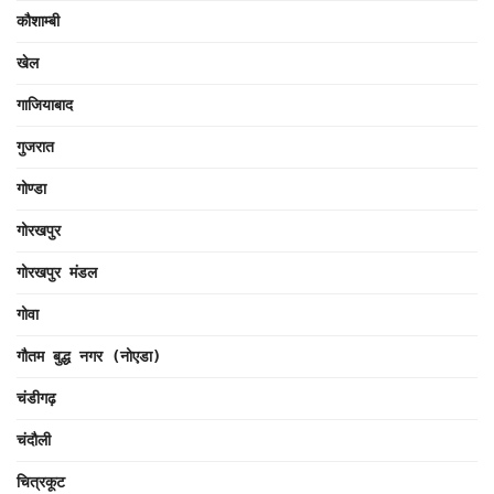
कौशाम्बी
खेल
गाजियाबाद
गुजरात
गोण्डा
गोरखपुर
गोरखपुर मंडल
गोवा
गौतम बुद्ध नगर (नोएडा)
चंडीगढ़
चंदौली
चित्रकूट