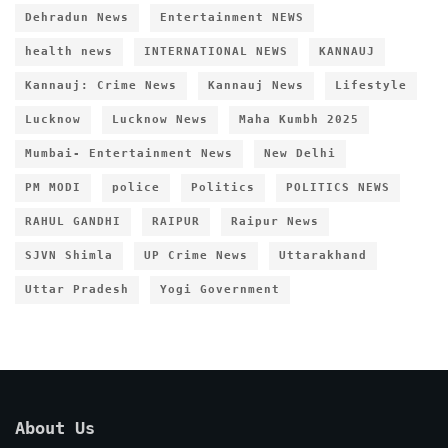
Dehradun News
Entertainment NEWS
health news
INTERNATIONAL NEWS
KANNAUJ
Kannauj: Crime News
Kannauj News
Lifestyle
Lucknow
Lucknow News
Maha Kumbh 2025
Mumbai- Entertainment News
New Delhi
PM MODI
police
Politics
POLITICS NEWS
RAHUL GANDHI
RAIPUR
Raipur News
SJVN Shimla
UP Crime News
Uttarakhand
Uttar Pradesh
Yogi Government
About Us