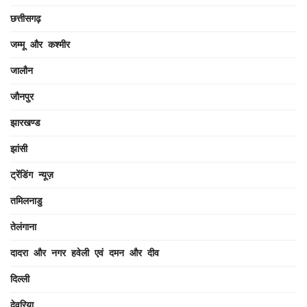
छत्तीसगढ़
जम्मू और कश्मीर
जालौन
जौनपुर
झारखण्ड
झांसी
ट्रेंडिंग न्यूज़
तमिलनाडु
तेलंगाना
दादरा और नगर हवेली एवं दमन और दीव
दिल्ली
देवरिया