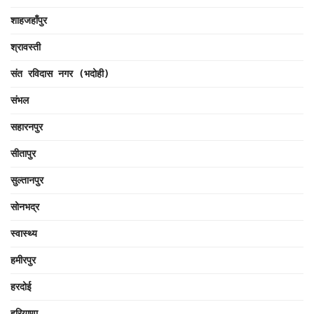
शाहजहाँपुर
श्रावस्ती
संत रविदास नगर (भदोही)
संभल
सहारनपुर
सीतापुर
सुल्तानपुर
सोनभद्र
स्वास्थ्य
हमीरपुर
हरदोई
हरियाणा