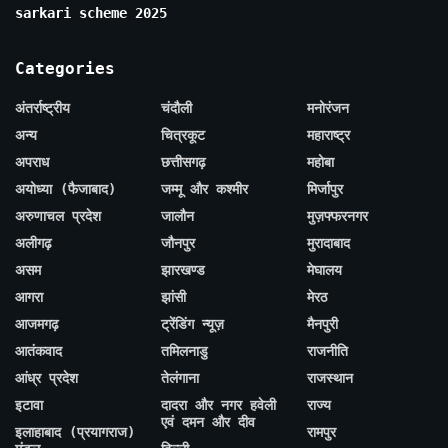
sarkari scheme 2025
Categories
अंतर्राष्ट्रीय
चंदौली
मनोरंजन
अन्य
चित्रकूट
महाराष्ट्र
अपराध
छत्तीसगढ़
महोबा
अयोध्या (फैजाबाद)
जम्मू और कश्मीर
मिर्जापुर
अरुणाचल प्रदेश
जालौन
मुज़फ्फरनगर
अलीगढ़
जौनपुर
मुरादाबाद
असम
झारखण्ड
मेघालय
आगरा
झांसी
मेरठ
आजमगढ़
ट्रेंडिंग न्यूज़
मैनपुरी
आतंकवाद
तमिलनाडु
राजनीति
आंध्र प्रदेश
तेलंगाना
राजस्थान
इटावा
दादरा और नगर हवेली
राज्य
एवं दमन और दीव
इलाहाबाद (प्रयागराज)
रामपुर