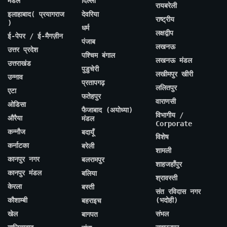
मंडल
दिल्ली
रायबरेली
इलाहाबाद( प्रयागराज
देवरिया
राष्ट्रीय
)
धर्म
लक्षद्वीप
ई-पेपर / ई-मैगज़ीन
पंजाब
लखनऊ
उत्तर प्रदेश
पश्चिम बंगाल
लखनऊ मंडल
उत्तराखंड
पुडुचेरी
लखीमपुर खीरी
उन्नाव
प्रतापगढ़
ललितपुर
एटा
फतेहपुर
वाराणसी
ओडिसा
फैजाबाद (अयोध्या)
विभागीय /
औरैया
मंडल
Corporate
कन्नौज
बदायूँ
विशेष
कर्नाटका
बरेली
शामली
कानपुर नगर
बलरामपुर
शाहजहाँपुर
कानपुर मंडल
बलिया
श्रावस्ती
केरला
बस्ती
संत रविदास नगर
कौशाम्बी
(भदोही)
बहराइच
खेल
संभल
बागपत