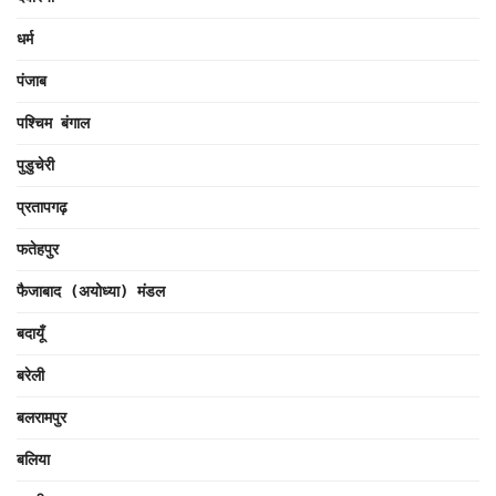
धर्म
पंजाब
पश्चिम बंगाल
पुडुचेरी
प्रतापगढ़
फतेहपुर
फैजाबाद (अयोध्या) मंडल
बदायूँ
बरेली
बलरामपुर
बलिया