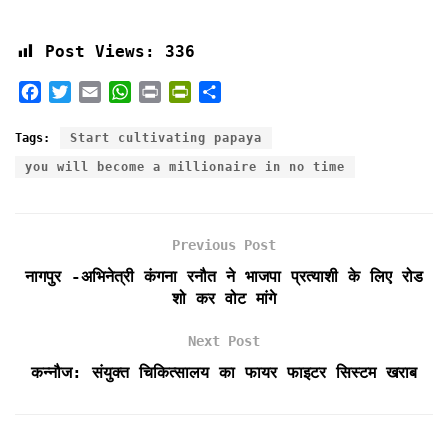
Post Views:
336
F
T
E
W
P
P
S
a
w
m
h
r
r
h
c
i
a
a
i
i
a
Tags:
Start cultivating papaya
e
t
i
t
n
n
r
you will become a millionaire in no time
b
t
l
s
t
t
e
o
e
A
F
o
r
p
r
k
p
i
Previous Post
e
नागपुर -अभिनेत्री कंगना रनौत ने भाजपा प्रत्याशी के लिए रोड
n
शो कर वोट मांगे
d
l
Next Post
y
कन्नौज: संयुक्त चिकित्सालय का फायर फाइटर सिस्टम खराब