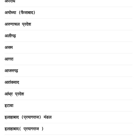
अपराध
अयोध्या (फैजाबाद)
अरुणाचल प्रदेश
अलीगढ़
असम
आगरा
आजमगढ़
आतंकवाद
आंध्र प्रदेश
इटावा
इलाहाबाद (प्रयागराज) मंडल
इलाहाबाद( प्रयागराज )