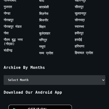
गाजियाबाद
सहारनपुर
बांदा
गुजरात
सीतापुर
बाराबंकी
गोण्डा
सुल्तानपुर
बिज़नेस
गोरखपुर
सोनभद्र
बिजनौर
गोरखपुर मंडल
स्वास्थ्य
बिहार
गोवा
हमीरपुर
बुलंदशहर
गौतम बुद्ध नगर
हरदोई
मणिपुर
(नोएडा)
हरियाणा
मथुरा
चंडीगढ़
हिमाचल प्रदेश
मध्य प्रदेश
Archive By Months
Archive
By
Months
Download Our Android App