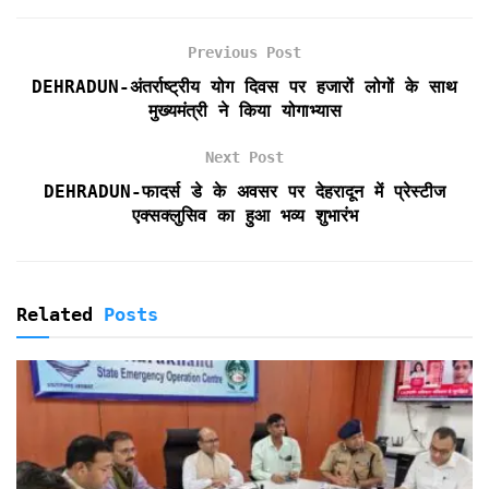
b
t
l
s
t
t
e
o
e
A
F
Previous Post
o
r
p
r
k
p
i
DEHRADUN-अंतर्राष्ट्रीय योग दिवस पर हजारों लोगों के साथ
e
मुख्यमंत्री ने किया योगाभ्यास
n
d
Next Post
l
DEHRADUN-फादर्स डे के अवसर पर देहरादून में प्रेस्टीज
y
एक्सक्लुसिव का हुआ भव्य शुभारंभ
Related
Posts