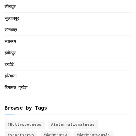
सीतापुर
सुल्तानपुर
सोनभद्र
स्वास्थ्य
हमीरपुर
हरदोई
हरियाणा
हिमाचल प्रदेश
Browse by Tags
#Bollywoodnews
#internationalnews
#sportsnews
#इंटरनेशनलन्यूज
#इंटरनेशनलन्यूजअपडेट