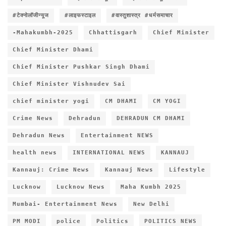
#टेक्नोलॉजीन्यूज
#लाइफस्टाइल
#वास्तुशास्त्र #धर्मसमाचार
-Mahakumbh-2025
Chhattisgarh
Chief Minister
Chief Minister Dhami
Chief Minister Pushkar Singh Dhami
Chief Minister Vishnudev Sai
chief minister yogi
CM DHAMI
CM YOGI
Crime News
Dehradun
DEHRADUN CM DHAMI
Dehradun News
Entertainment NEWS
health news
INTERNATIONAL NEWS
KANNAUJ
Kannauj: Crime News
Kannauj News
Lifestyle
Lucknow
Lucknow News
Maha Kumbh 2025
Mumbai- Entertainment News
New Delhi
PM MODI
police
Politics
POLITICS NEWS