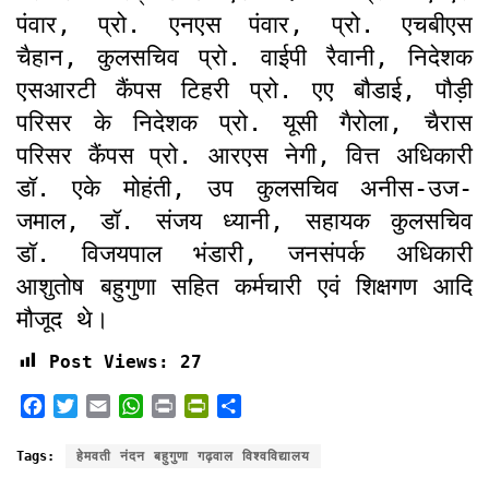
पंवार, प्रो. एनएस पंवार, प्रो. एचबीएस
चैहान, कुलसचिव प्रो. वाईपी रैवानी, निदेशक
एसआरटी कैंपस टिहरी प्रो. एए बौडाई, पौड़ी
परिसर के निदेशक प्रो. यूसी गैरोला, चैरास
परिसर कैंपस प्रो. आरएस नेगी, वित्त अधिकारी
डाॅ. एके मोहंती, उप कुलसचिव अनीस-उज-
जमाल, डाॅ. संजय ध्यानी, सहायक कुलसचिव
डाॅ. विजयपाल भंडारी, जनसंपर्क अधिकारी
आशुतोष बहुगुणा सहित कर्मचारी एवं शिक्षगण आदि
मौजूद थे।
Post Views:
27
F
T
E
W
P
P
S
a
w
m
h
r
r
h
c
i
a
a
i
i
a
Tags:
हेमवती नंदन बहुगुणा गढ़वाल विश्वविद्यालय
e
t
i
t
n
n
r