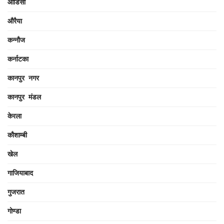
ओडिसा
औरैया
कन्नौज
कर्नाटका
कानपुर नगर
कानपुर मंडल
केरला
कौशाम्बी
खेल
गाजियाबाद
गुजरात
गोण्डा