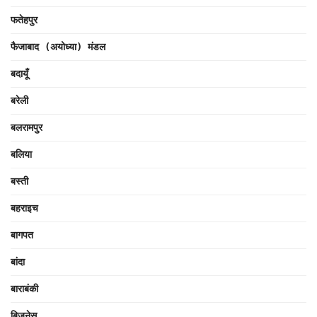
फतेहपुर
फैजाबाद (अयोध्या) मंडल
बदायूँ
बरेली
बलरामपुर
बलिया
बस्ती
बहराइच
बागपत
बांदा
बाराबंकी
बिज़नेस