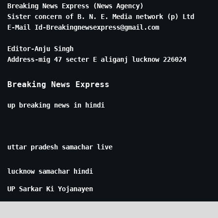
Breaking News Express (News Agency)
Sister concern of B. N. E. Media network (p) Ltd
E-Mail Id-Breakingnewsexpress@gmail.com
Editor-Anju Singh
Address-mig 47 secter E aliganj lucknow 226024
Breaking News Express
up breaking news in hindi
uttar pradesh samachar live
lucknow samachar hindi
UP Sarkar Ki Yojanayen
Mukhyamantri Yogi Adityanath Khabrein