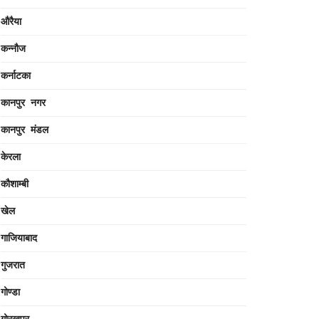
औरैया
कन्नौज
कर्नाटका
कानपुर नगर
कानपुर मंडल
केरला
कौशाम्बी
खेल
गाजियाबाद
गुजरात
गोण्डा