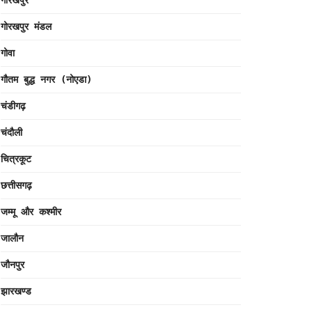
गोरखपुर
गोरखपुर मंडल
गोवा
गौतम बुद्ध नगर (नोएडा)
चंडीगढ़
चंदौली
चित्रकूट
छत्तीसगढ़
जम्मू और कश्मीर
जालौन
जौनपुर
झारखण्ड