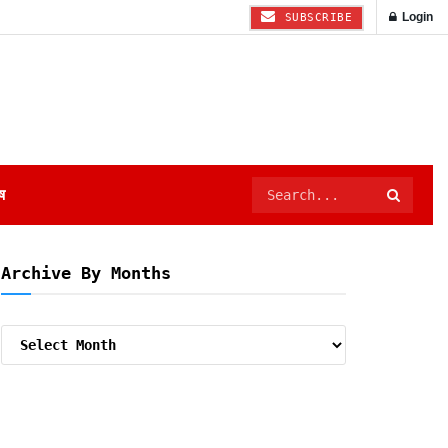
Login
SUBSCRIBE
ष
Archive By Months
Archive
By
Months