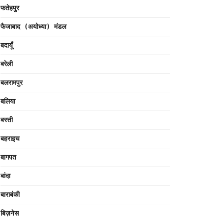
फतेहपुर
फैजाबाद (अयोध्या) मंडल
बदायूँ
बरेली
बलरामपुर
बलिया
बस्ती
बहराइच
बागपत
बांदा
बाराबंकी
बिज़नेस