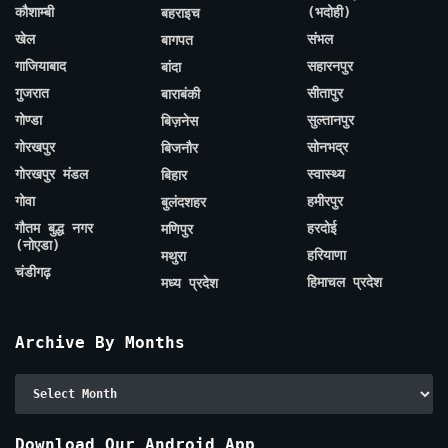
कौशाम्बी
(भदोही)
बहराइच
खेल
संभल
बागपत
गाजियाबाद
सहारनपुर
बांदा
गुजरात
सीतापुर
बाराबंकी
गोण्डा
सुल्तानपुर
बिज़नेस
गोरखपुर
सोनभद्र
बिजनौर
गोरखपुर मंडल
स्वास्थ्य
बिहार
गोवा
हमीरपुर
बुलंदशहर
गौतम बुद्ध नगर
हरदोई
मणिपुर
(नोएडा)
हरियाणा
मथुरा
चंडीगढ़
हिमाचल प्रदेश
मध्य प्रदेश
Archive By Months
Archive
By
Months
Download Our Android App