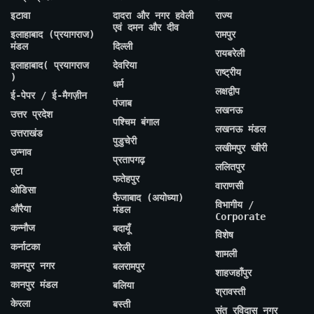
इटावा
दादरा और नगर हवेली
राज्य
एवं दमन और दीव
इलाहाबाद (प्रयागराज)
रामपुर
मंडल
दिल्ली
रायबरेली
इलाहाबाद( प्रयागराज
देवरिया
राष्ट्रीय
)
धर्म
लक्षद्वीप
ई-पेपर / ई-मैगज़ीन
पंजाब
लखनऊ
उत्तर प्रदेश
पश्चिम बंगाल
लखनऊ मंडल
उत्तराखंड
पुडुचेरी
लखीमपुर खीरी
उन्नाव
प्रतापगढ़
ललितपुर
एटा
फतेहपुर
वाराणसी
ओडिसा
फैजाबाद (अयोध्या)
विभागीय /
औरैया
मंडल
Corporate
कन्नौज
बदायूँ
विशेष
कर्नाटका
बरेली
शामली
कानपुर नगर
बलरामपुर
शाहजहाँपुर
कानपुर मंडल
बलिया
श्रावस्ती
केरला
बस्ती
संत रविदास नगर