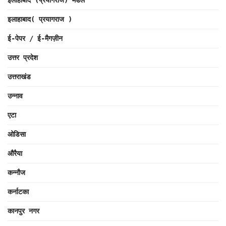
इलाहाबाद (प्रयागराज) मंडल
इलाहाबाद( प्रयागराज )
ई-पेपर / ई-मैगज़ीन
उत्तर प्रदेश
उत्तराखंड
उन्नाव
एटा
ओडिसा
औरैया
कन्नौज
कर्नाटका
कानपुर नगर