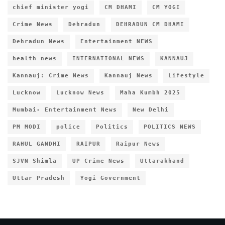
chief minister yogi
CM DHAMI
CM YOGI
Crime News
Dehradun
DEHRADUN CM DHAMI
Dehradun News
Entertainment NEWS
health news
INTERNATIONAL NEWS
KANNAUJ
Kannauj: Crime News
Kannauj News
Lifestyle
Lucknow
Lucknow News
Maha Kumbh 2025
Mumbai- Entertainment News
New Delhi
PM MODI
police
Politics
POLITICS NEWS
RAHUL GANDHI
RAIPUR
Raipur News
SJVN Shimla
UP Crime News
Uttarakhand
Uttar Pradesh
Yogi Government