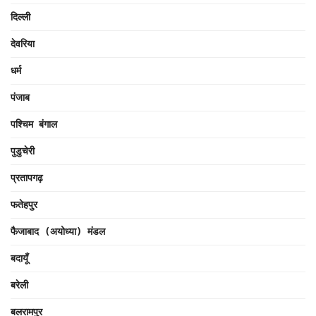
दिल्ली
देवरिया
धर्म
पंजाब
पश्चिम बंगाल
पुडुचेरी
प्रतापगढ़
फतेहपुर
फैजाबाद (अयोध्या) मंडल
बदायूँ
बरेली
बलरामपुर