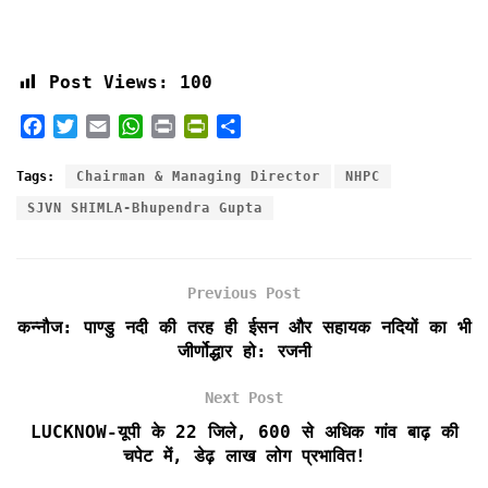
Post Views:
100
F
T
E
W
P
P
S
a
w
m
h
r
r
h
c
i
a
a
i
i
a
Tags:
Chairman & Managing Director
NHPC
e
t
i
t
n
n
r
SJVN SHIMLA-Bhupendra Gupta
b
t
l
s
t
t
e
o
e
A
F
o
r
p
r
k
p
i
Previous Post
e
कन्नौज: पाण्डु नदी की तरह ही ईसन और सहायक नदियों का भी
n
जीर्णोद्धार हो: रजनी
d
l
Next Post
y
LUCKNOW-यूपी के 22 जिले, 600 से अधिक गांव बाढ़ की
चपेट में, डेढ़ लाख लोग प्रभावित!