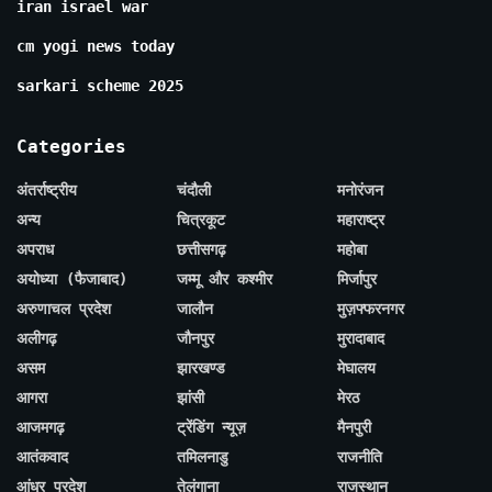
iran israel war
cm yogi news today
sarkari scheme 2025
Categories
अंतर्राष्ट्रीय
चंदौली
मनोरंजन
अन्य
चित्रकूट
महाराष्ट्र
अपराध
छत्तीसगढ़
महोबा
अयोध्या (फैजाबाद)
जम्मू और कश्मीर
मिर्जापुर
अरुणाचल प्रदेश
जालौन
मुज़फ्फरनगर
अलीगढ़
जौनपुर
मुरादाबाद
असम
झारखण्ड
मेघालय
आगरा
झांसी
मेरठ
आजमगढ़
ट्रेंडिंग न्यूज़
मैनपुरी
आतंकवाद
तमिलनाडु
राजनीति
आंध्र प्रदेश
तेलंगाना
राजस्थान