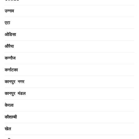
उन्नाव
एटा
ओडिसा
औरैया
कन्नौज
कर्नाटका
कानपुर नगर
कानपुर मंडल
केरला
कौशाम्बी
खेल