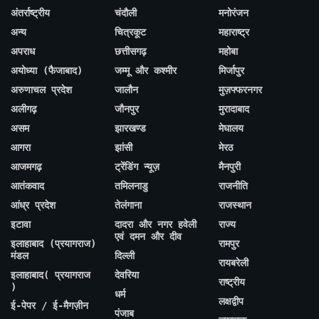
अंतर्राष्ट्रीय
चंदौली
मनोरंजन
अन्य
चित्रकूट
महाराष्ट्र
अपराध
छत्तीसगढ़
महोबा
अयोध्या (फैजाबाद)
जम्मू और कश्मीर
मिर्जापुर
अरुणाचल प्रदेश
जालौन
मुज़फ्फरनगर
अलीगढ़
जौनपुर
मुरादाबाद
असम
झारखण्ड
मेघालय
आगरा
झांसी
मेरठ
आजमगढ़
ट्रेंडिंग न्यूज़
मैनपुरी
आतंकवाद
तमिलनाडु
राजनीति
आंध्र प्रदेश
तेलंगाना
राजस्थान
इटावा
दादरा और नगर हवेली
राज्य
एवं दमन और दीव
इलाहाबाद (प्रयागराज)
रामपुर
मंडल
दिल्ली
रायबरेली
इलाहाबाद( प्रयागराज
देवरिया
राष्ट्रीय
)
धर्म
लक्षद्वीप
ई-पेपर / ई-मैगज़ीन
पंजाब