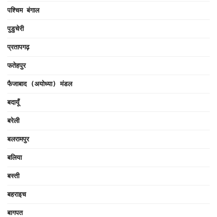
पश्चिम बंगाल
पुडुचेरी
प्रतापगढ़
फतेहपुर
फैजाबाद (अयोध्या) मंडल
बदायूँ
बरेली
बलरामपुर
बलिया
बस्ती
बहराइच
बागपत