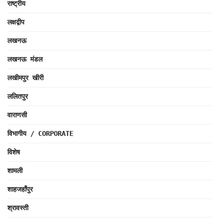
राष्ट्रीय
लक्षद्वीप
लखनऊ
लखनऊ मंडल
लखीमपुर खीरी
ललितपुर
वाराणसी
विभागीय / CORPORATE
विशेष
शामली
शाहजहाँपुर
श्रावस्ती