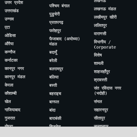
लखनऊ
उत्तर प्रदेश
पश्चिम बंगाल
लखनऊ मंडल
उत्तराखंड
पुडुचेरी
लखीमपुर खीरी
उन्नाव
प्रतापगढ़
ललितपुर
एटा
फतेहपुर
वाराणसी
ओडिसा
फैजाबाद (अयोध्या)
विभागीय /
औरैया
मंडल
Corporate
कन्नौज
बदायूँ
विशेष
कर्नाटका
बरेली
शामली
कानपुर नगर
बलरामपुर
शाहजहाँपुर
कानपुर मंडल
बलिया
श्रावस्ती
केरला
बस्ती
संत रविदास नगर
कौशाम्बी
(भदोही)
बहराइच
खेल
संभल
बागपत
गाजियाबाद
सहारनपुर
बांदा
गुजरात
सीतापुर
बाराबंकी
गोण्डा
सुल्तानपुर
बिज़नेस
गोरखपुर
सोनभद्र
बिजनौर