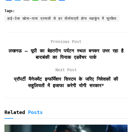
a
w
m
h
r
r
h
c
i
a
a
i
i
a
Tags:
e
t
i
t
n
n
r
हाई-टेक खोया-पाया प्रणाली से हर तीर्थयात्री होगा महाकुंभ में सुरक्षित
b
t
l
s
t
t
e
o
e
A
F
o
r
p
r
Previous Post
k
p
i
e
लखनऊ – यूपी का बेहतरीन पर्यटन स्थल बनकर उभर रहा है
n
बाराबंकी का पिनाक एडवेंचर पार्क
d
l
Next Post
y
प्रॉपर्टी मैनेजमेंट इन्फॉर्मेशन सिस्टम के जरिए निवेशकों की
सहूलियतों में इजाफा करेगी योगी सरकार*
Related
Posts