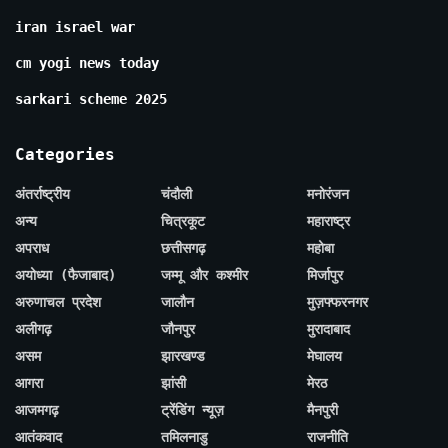
iran israel war
cm yogi news today
sarkari scheme 2025
Categories
अंतर्राष्ट्रीय
चंदौली
मनोरंजन
अन्य
चित्रकूट
महाराष्ट्र
अपराध
छत्तीसगढ़
महोबा
अयोध्या (फैजाबाद)
जम्मू और कश्मीर
मिर्जापुर
अरुणाचल प्रदेश
जालौन
मुज़फ्फरनगर
अलीगढ़
जौनपुर
मुरादाबाद
असम
झारखण्ड
मेघालय
आगरा
झांसी
मेरठ
आजमगढ़
ट्रेंडिंग न्यूज़
मैनपुरी
आतंकवाद
तमिलनाडु
राजनीति