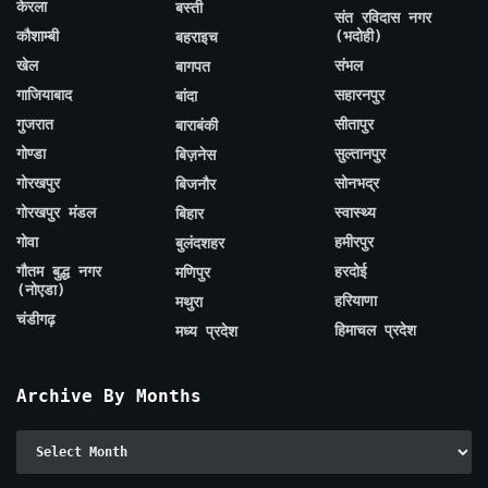
केरला
बस्ती
संत रविदास नगर
कौशाम्बी
(भदोही)
बहराइच
खेल
संभल
बागपत
गाजियाबाद
सहारनपुर
बांदा
गुजरात
सीतापुर
बाराबंकी
गोण्डा
सुल्तानपुर
बिज़नेस
गोरखपुर
सोनभद्र
बिजनौर
गोरखपुर मंडल
स्वास्थ्य
बिहार
गोवा
हमीरपुर
बुलंदशहर
गौतम बुद्ध नगर
हरदोई
मणिपुर
(नोएडा)
हरियाणा
मथुरा
चंडीगढ़
हिमाचल प्रदेश
मध्य प्रदेश
Archive By Months
Archive
By