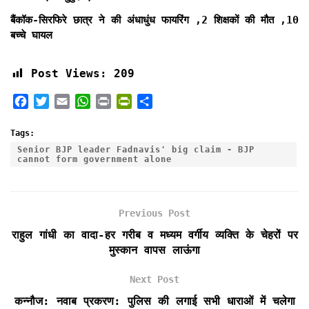
बैंकॉक-सिरफिरे छात्र ने की अंधाधुंध फायरिंग ,2 शिक्षकों की मौत ,10
बच्चे घायल
Post Views:
209
F
T
E
W
P
P
S
a
w
m
h
r
r
h
c
i
a
a
i
i
a
Tags:
e
t
i
t
n
n
r
Senior BJP leader Fadnavis' big claim - BJP
cannot form government alone
b
t
l
s
t
t
e
o
e
A
F
o
r
p
r
k
p
i
Previous Post
e
राहुल गांधी का वादा-हर गरीब व मध्यम वर्गीय व्यक्ति के चेहरों पर
n
मुस्कान वापस लाऊंगा
d
l
Next Post
y
कन्नौज: नवाब प्रकरण: पुलिस की लगाई सभी धाराओं में चलेगा