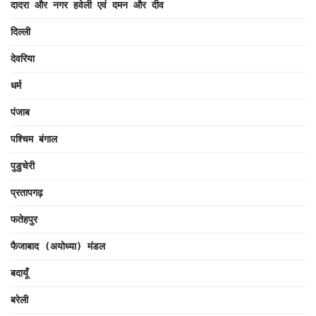
दादरा और नगर हवेली एवं दमन और दीव
दिल्ली
देवरिया
धर्म
पंजाब
पश्चिम बंगाल
पुडुचेरी
प्रतापगढ़
फतेहपुर
फैजाबाद (अयोध्या) मंडल
बदायूँ
बरेली