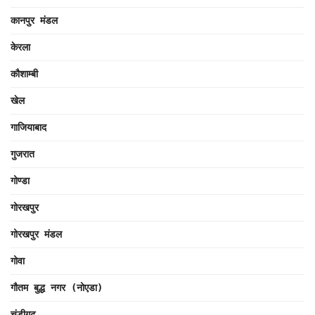
कानपुर मंडल
केरला
कौशाम्बी
खेल
गाजियाबाद
गुजरात
गोण्डा
गोरखपुर
गोरखपुर मंडल
गोवा
गौतम बुद्ध नगर (नोएडा)
चंडीगढ़