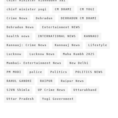
Chief Minister Vishnudev Sai
chief minister yogi
CM DHAMI
CM YOGI
Crime News
Dehradun
DEHRADUN CM DHAMI
Dehradun News
Entertainment NEWS
health news
INTERNATIONAL NEWS
KANNAUJ
Kannauj: Crime News
Kannauj News
Lifestyle
Lucknow
Lucknow News
Maha Kumbh 2025
Mumbai- Entertainment News
New Delhi
PM MODI
police
Politics
POLITICS NEWS
RAHUL GANDHI
RAIPUR
Raipur News
SJVN Shimla
UP Crime News
Uttarakhand
Uttar Pradesh
Yogi Government