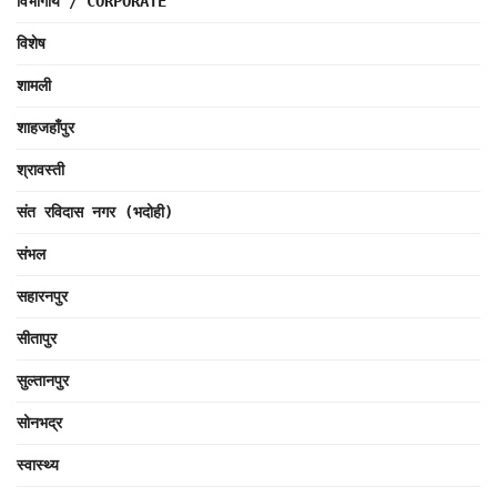
विभागीय / CORPORATE
विशेष
शामली
शाहजहाँपुर
श्रावस्ती
संत रविदास नगर (भदोही)
संभल
सहारनपुर
सीतापुर
सुल्तानपुर
सोनभद्र
स्वास्थ्य