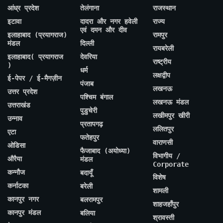
आंध्र प्रदेश
तेलंगाना
राजस्थान
इटावा
दादरा और नगर हवेली
राज्य
एवं दमन और दीव
इलाहाबाद (प्रयागराज)
रामपुर
मंडल
दिल्ली
रायबरेली
इलाहाबाद( प्रयागराज
देवरिया
राष्ट्रीय
)
धर्म
लक्षद्वीप
ई-पेपर / ई-मैगज़ीन
पंजाब
लखनऊ
उत्तर प्रदेश
पश्चिम बंगाल
लखनऊ मंडल
उत्तराखंड
पुडुचेरी
लखीमपुर खीरी
उन्नाव
प्रतापगढ़
ललितपुर
एटा
फतेहपुर
वाराणसी
ओडिसा
फैजाबाद (अयोध्या)
विभागीय /
औरैया
मंडल
Corporate
कन्नौज
बदायूँ
विशेष
कर्नाटका
बरेली
शामली
कानपुर नगर
बलरामपुर
शाहजहाँपुर
कानपुर मंडल
बलिया
श्रावस्ती