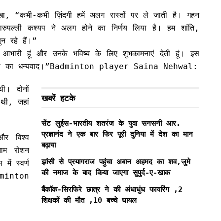
खा, “कभी-कभी ज़िंदगी हमें अलग रास्तों पर ले जाती है। गहन
ुपल्ली कश्यप ने अलग होने का निर्णय लिया है। हम शांति,
न रहे हैं।”
आभारी हूं और उनके भविष्य के लिए शुभकामनाएं देती हूं। इस
 सभी का धन्यवाद।”Badminton player Saina Nehwal:
ी। दोनों
खबरें हटके
 थी, जहां
सेंट लुईस-भारतीय शतरंज के युवा सनसनी आर.
प्रज्ञानंद ने एक बार फिर पूरी दुनिया में देश का मान
र विश्व
बढ़ाया
नाम रोशन
झांसी से प्रयागराज पहुंचा अबान अहमद का शव,जुमे
ें स्वर्ण
की नमाज के बाद किया जाएगा सुपुर्द-ए-खाक
dminton
बैंकॉक-सिरफिरे छात्र ने की अंधाधुंध फायरिंग ,2
शिक्षकों की मौत ,10 बच्चे घायल