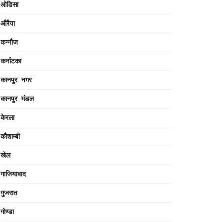
ओडिसा
औरैया
कन्नौज
कर्नाटका
कानपुर नगर
कानपुर मंडल
केरला
कौशाम्बी
खेल
गाजियाबाद
गुजरात
गोण्डा