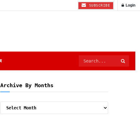
Login
SUBSCRIBE
ष
Archive By Months
Archive
By
Months