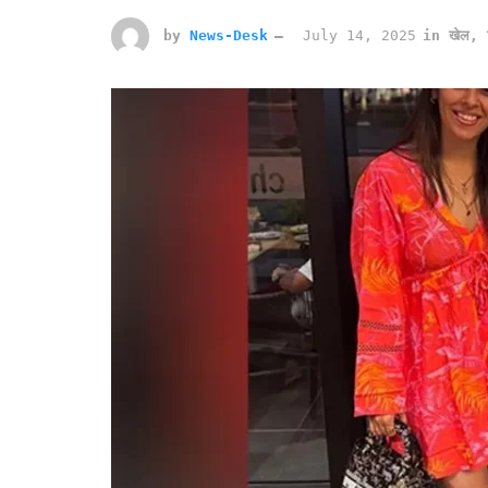
by
News-Desk
July 14, 2025
in
खेल
,