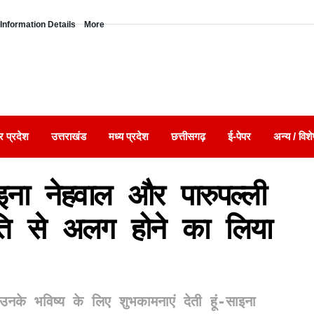
Information Details
More
र प्रदेश
उत्तराखंड
मध्य प्रदेश
छत्तीसगढ़
ई-पेपर
अन्य / विशे
 नेहवाल और पारुपल्ली
ि से अलग होने का लिया
उनके भविष्य के लिए शुभकामनाएं देती हूं-साइना