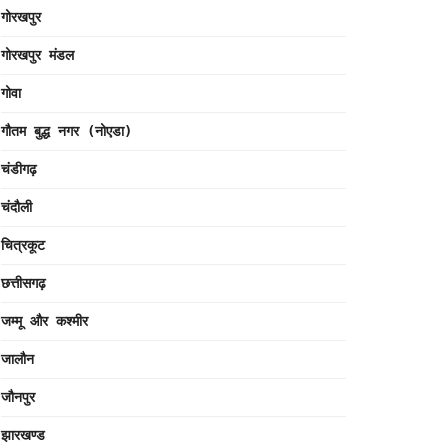
गोरखपुर
गोरखपुर मंडल
गोवा
गौतम बुद्ध नगर (नोएडा)
चंडीगढ़
चंदौली
चित्रकूट
छत्तीसगढ़
जम्मू और कश्मीर
जालौन
जौनपुर
झारखण्ड