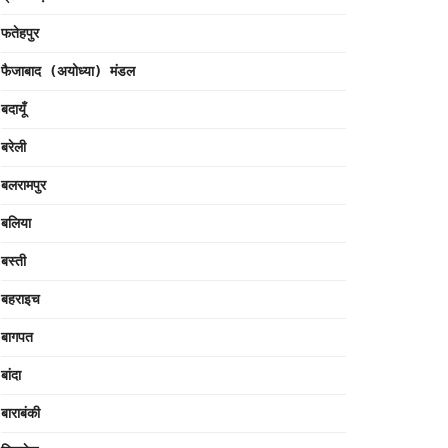
फतेहपुर
फैजाबाद (अयोध्या) मंडल
बदायूँ
बरेली
बलरामपुर
बलिया
बस्ती
बहराइच
बागपत
बांदा
बाराबंकी