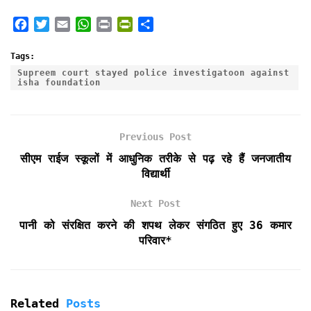
F
T
E
W
P
P
S
a
w
m
h
r
r
h
c
i
a
a
i
i
a
Tags:
e
t
i
t
n
n
r
Supreem court stayed police investigatoon against
isha foundation
b
t
l
s
t
t
e
o
e
A
F
o
r
p
r
k
p
i
Previous Post
e
सीएम राईज स्कूलों में आधुनिक तरीके से पढ़ रहे हैं जनजातीय
n
विद्यार्थी
d
l
Next Post
y
पानी को संरक्षित करने की शपथ लेकर संगठित हुए 36 कमार
परिवार*
Related
Posts