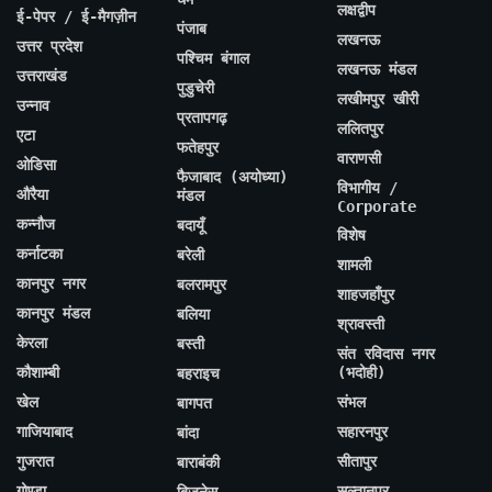
लक्षद्वीप
ई-पेपर / ई-मैगज़ीन
पंजाब
लखनऊ
उत्तर प्रदेश
पश्चिम बंगाल
लखनऊ मंडल
उत्तराखंड
पुडुचेरी
लखीमपुर खीरी
उन्नाव
प्रतापगढ़
ललितपुर
एटा
फतेहपुर
वाराणसी
ओडिसा
फैजाबाद (अयोध्या)
विभागीय /
औरैया
मंडल
Corporate
कन्नौज
बदायूँ
विशेष
कर्नाटका
बरेली
शामली
कानपुर नगर
बलरामपुर
शाहजहाँपुर
कानपुर मंडल
बलिया
श्रावस्ती
केरला
बस्ती
संत रविदास नगर
कौशाम्बी
(भदोही)
बहराइच
खेल
संभल
बागपत
गाजियाबाद
सहारनपुर
बांदा
गुजरात
सीतापुर
बाराबंकी
गोण्डा
सुल्तानपुर