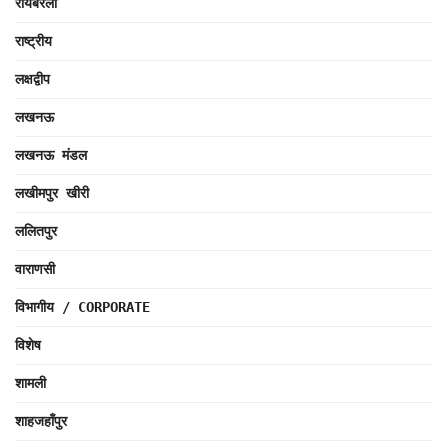
रायबरेली
राष्ट्रीय
लक्षद्वीप
लखनऊ
लखनऊ मंडल
लखीमपुर खीरी
ललितपुर
वाराणसी
विभागीय / CORPORATE
विशेष
शामली
शाहजहाँपुर