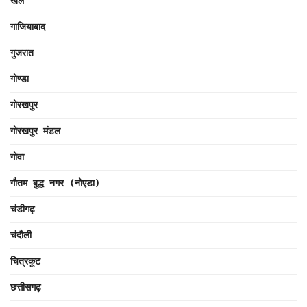
खेल
गाजियाबाद
गुजरात
गोण्डा
गोरखपुर
गोरखपुर मंडल
गोवा
गौतम बुद्ध नगर (नोएडा)
चंडीगढ़
चंदौली
चित्रकूट
छत्तीसगढ़