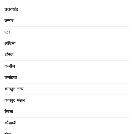
उत्तराखंड
उन्नाव
एटा
ओडिसा
औरैया
कन्नौज
कर्नाटका
कानपुर नगर
कानपुर मंडल
केरला
कौशाम्बी