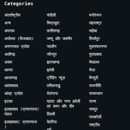
Categories
अंतर्राष्ट्रीय
चंदौली
मनोरंजन
अन्य
चित्रकूट
महाराष्ट्र
अपराध
छत्तीसगढ़
महोबा
अयोध्या (फैजाबाद)
जम्मू और कश्मीर
मिर्जापुर
अरुणाचल प्रदेश
जालौन
मुज़फ्फरनगर
अलीगढ़
जौनपुर
मुरादाबाद
असम
झारखण्ड
मेघालय
आगरा
झांसी
मेरठ
आजमगढ़
ट्रेंडिंग न्यूज़
मैनपुरी
आतंकवाद
तमिलनाडु
राजनीति
आंध्र प्रदेश
तेलंगाना
राजस्थान
इटावा
दादरा और नगर हवेली
राज्य
एवं दमन और दीव
इलाहाबाद (प्रयागराज)
रामपुर
मंडल
दिल्ली
रायबरेली
इलाहाबाद( प्रयागराज
देवरिया
राष्ट्रीय
)
धर्म