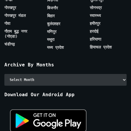
बिज़नेस
गोरखपुर
सोनभद्र
बिजनौर
गोरखपुर मंडल
स्वास्थ्य
बिहार
गोवा
हमीरपुर
बुलंदशहर
गौतम बुद्ध नगर
हरदोई
मणिपुर
(नोएडा)
हरियाणा
मथुरा
चंडीगढ़
हिमाचल प्रदेश
मध्य प्रदेश
Archive By Months
Archive
By
Months
Download Our Android App