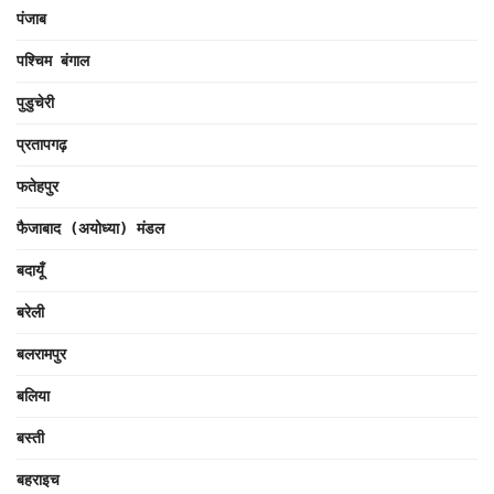
पंजाब
पश्चिम बंगाल
पुडुचेरी
प्रतापगढ़
फतेहपुर
फैजाबाद (अयोध्या) मंडल
बदायूँ
बरेली
बलरामपुर
बलिया
बस्ती
बहराइच