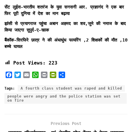
सेंट लुईस-भारतीय शतरंज के युवा सनसनी आर. प्रज्ञानंद ने एक बार
फिर पूरी दुनिया में देश का मान बढ़ाया
झांसी से प्रयागराज पहुंचा अबान अहमद का शव,जुमे की नमाज के बाद
किया जाएगा सुपुर्द-ए-खाक
बैंकॉक-सिरफिरे छात्र ने की अंधाधुंध फायरिंग ,2 शिक्षकों की मौत ,10
बच्चे घायल
Post Views:
223
F
T
E
W
P
P
S
a
w
m
h
r
r
h
c
i
a
a
i
i
a
Tags:
A fourth class student was raped and killed
e
t
i
t
n
n
r
people were angry and the police station was set
b
t
l
s
t
t
e
on fire
o
e
A
F
o
r
p
r
k
p
i
Previous Post
e