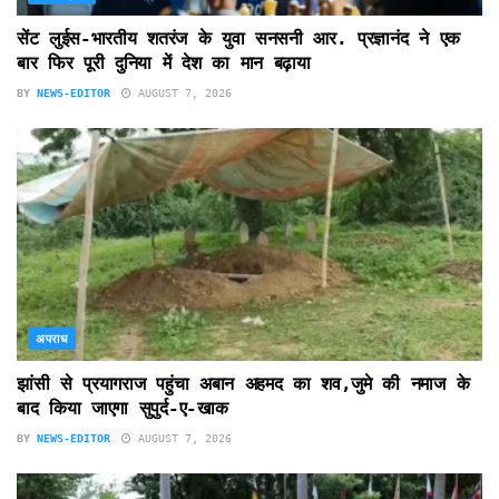
सेंट लुईस-भारतीय शतरंज के युवा सनसनी आर. प्रज्ञानंद ने एक
बार फिर पूरी दुनिया में देश का मान बढ़ाया
BY
NEWS-EDITOR
AUGUST 7, 2026
अपराध
झांसी से प्रयागराज पहुंचा अबान अहमद का शव,जुमे की नमाज के
बाद किया जाएगा सुपुर्द-ए-खाक
BY
NEWS-EDITOR
AUGUST 7, 2026