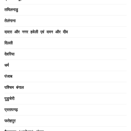
तमिलनाडु
तेलंगाना
दादरा और नगर हवेली एवं दमन और दीव
दिल्ली
देवरिया
धर्म
पंजाब
पश्चिम बंगाल
पुडुचेरी
प्रतापगढ़
फतेहपुर