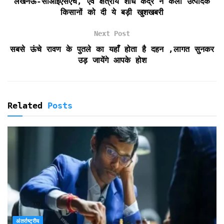
लखनऊ-सीआईएसएच, एवं क्षेत्रीय शोध केंद्र ने केला उत्पादक
n
किसानों को दी ये बड़ी खुशखबरी
d
l
Next Post
y
सबसे ऊंचे रावण के पुतले का यहाँ होता है दहन ,लागत सुनकर
उड़ जायेंगे आपके होश
Related
Posts
अंतर्राष्ट्रीय