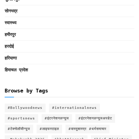
सोनभद्र
स्वास्थ्य
हमीरपुर
हरदोई
हरियाणा
हिमाचल प्रदेश
Browse by Tags
#Bollywoodnews
#internationalnews
#sportsnews
#इंटरनेशनलन्यूज
#इंटरनेशनलन्यूजअपडेट
#टेक्नोलॉजीन्यूज
#लाइफस्टाइल
#वास्तुशास्त्र #धर्मसमाचार