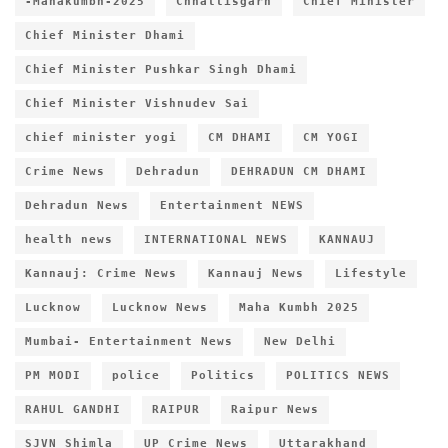
-Mahakumbh-2025
Chhattisgarh
Chief Minister
Chief Minister Dhami
Chief Minister Pushkar Singh Dhami
Chief Minister Vishnudev Sai
chief minister yogi
CM DHAMI
CM YOGI
Crime News
Dehradun
DEHRADUN CM DHAMI
Dehradun News
Entertainment NEWS
health news
INTERNATIONAL NEWS
KANNAUJ
Kannauj: Crime News
Kannauj News
Lifestyle
Lucknow
Lucknow News
Maha Kumbh 2025
Mumbai- Entertainment News
New Delhi
PM MODI
police
Politics
POLITICS NEWS
RAHUL GANDHI
RAIPUR
Raipur News
SJVN Shimla
UP Crime News
Uttarakhand