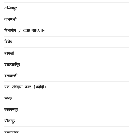
ललितपुर
वाराणसी
विभागीय / CORPORATE
विशेष
शामली
शाहजहाँपुर
श्रावस्ती
संत रविदास नगर (भदोही)
संभल
सहारनपुर
सीतापुर
सुल्तानपुर