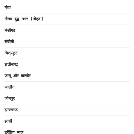
गोवा
गौतम बुद्ध नगर (नोएडा)
चंडीगढ़
चंदौली
चित्रकूट
छत्तीसगढ़
जम्मू और कश्मीर
जालौन
जौनपुर
झारखण्ड
झांसी
ट्रेंडिंग न्यूज़