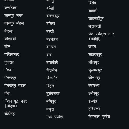
बदायूँ
विशेष
कर्नाटका
बरेली
शामली
कानपुर नगर
बलरामपुर
शाहजहाँपुर
कानपुर मंडल
बलिया
श्रावस्ती
केरला
बस्ती
संत रविदास नगर
कौशाम्बी
(भदोही)
बहराइच
खेल
संभल
बागपत
गाजियाबाद
सहारनपुर
बांदा
गुजरात
सीतापुर
बाराबंकी
गोण्डा
सुल्तानपुर
बिज़नेस
गोरखपुर
सोनभद्र
बिजनौर
गोरखपुर मंडल
स्वास्थ्य
बिहार
गोवा
हमीरपुर
बुलंदशहर
गौतम बुद्ध नगर
हरदोई
मणिपुर
(नोएडा)
हरियाणा
मथुरा
चंडीगढ़
हिमाचल प्रदेश
मध्य प्रदेश