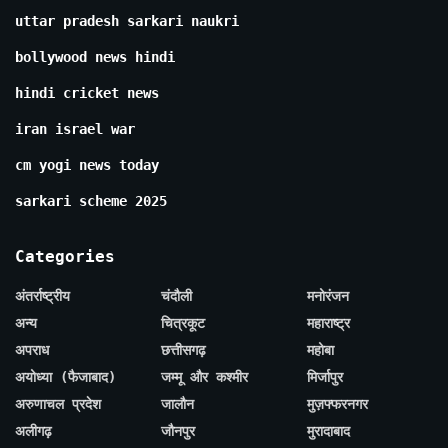
uttar pradesh sarkari naukri
bollywood news hindi
hindi cricket news
iran israel war
cm yogi news today
sarkari scheme 2025
Categories
अंतर्राष्ट्रीय
चंदौली
मनोरंजन
अन्य
चित्रकूट
महाराष्ट्र
अपराध
छत्तीसगढ़
महोबा
अयोध्या (फैजाबाद)
जम्मू और कश्मीर
मिर्जापुर
अरुणाचल प्रदेश
जालौन
मुज़फ्फरनगर
अलीगढ़
जौनपुर
मुरादाबाद