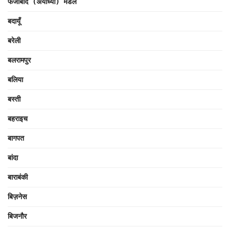
फैजाबाद (अयोध्या) मंडल
बदायूँ
बरेली
बलरामपुर
बलिया
बस्ती
बहराइच
बागपत
बांदा
बाराबंकी
बिज़नेस
बिजनौर