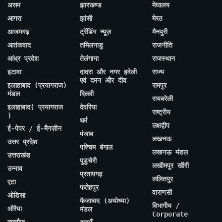
असम
झारखण्ड
मेघालय
आगरा
झांसी
मेरठ
आजमगढ़
ट्रेंडिंग न्यूज़
मैनपुरी
आतंकवाद
तमिलनाडु
राजनीति
आंध्र प्रदेश
तेलंगाना
राजस्थान
इटावा
दादरा और नगर हवेली
राज्य
एवं दमन और दीव
इलाहाबाद (प्रयागराज)
रामपुर
मंडल
दिल्ली
रायबरेली
इलाहाबाद( प्रयागराज
देवरिया
राष्ट्रीय
)
धर्म
लक्षद्वीप
ई-पेपर / ई-मैगज़ीन
पंजाब
लखनऊ
उत्तर प्रदेश
पश्चिम बंगाल
लखनऊ मंडल
उत्तराखंड
पुडुचेरी
लखीमपुर खीरी
उन्नाव
प्रतापगढ़
ललितपुर
एटा
फतेहपुर
वाराणसी
ओडिसा
फैजाबाद (अयोध्या)
विभागीय /
औरैया
मंडल
Corporate
कन्नौज