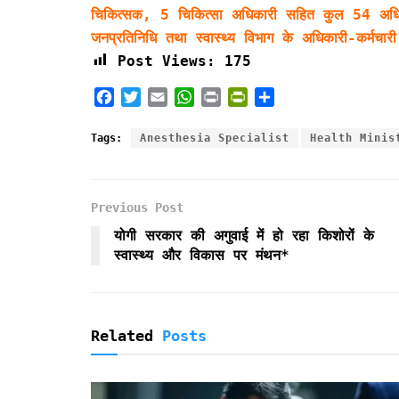
चिकित्सक, 5 चिकित्सा अधिकारी सहित कुल 54 अधिकार
जनप्रतिनिधि तथा स्वास्थ्य विभाग के अधिकारी-कर्मचार
Post Views:
175
F
T
E
W
P
P
S
a
w
m
h
r
r
h
c
i
a
a
i
i
a
Tags:
Anesthesia Specialist
Health Minis
e
t
i
t
n
n
r
b
t
l
s
t
t
e
o
e
A
F
Previous Post
o
r
p
r
k
p
i
योगी सरकार की अगुवाई में हो रहा किशोरों के
e
स्वास्थ्य और विकास पर मंथन*
n
d
l
y
Related
Posts