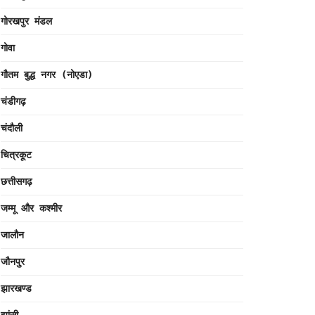
गोरखपुर मंडल
गोवा
गौतम बुद्ध नगर (नोएडा)
चंडीगढ़
चंदौली
चित्रकूट
छत्तीसगढ़
जम्मू और कश्मीर
जालौन
जौनपुर
झारखण्ड
झांसी