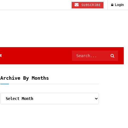
Login
SUBSCRIBE
ष
Archive By Months
Archive
By
Months