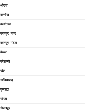
औरैया
कन्नौज
कर्नाटका
कानपुर नगर
कानपुर मंडल
केरला
कौशाम्बी
खेल
गाजियाबाद
गुजरात
गोण्डा
गोरखपुर