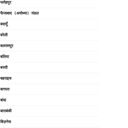
फतेहपुर
फैजाबाद (अयोध्या) मंडल
बदायूँ
बरेली
बलरामपुर
बलिया
बस्ती
बहराइच
बागपत
बांदा
बाराबंकी
बिज़नेस