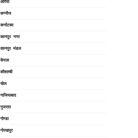
औरैया
कन्नौज
कर्नाटका
कानपुर नगर
कानपुर मंडल
केरला
कौशाम्बी
खेल
गाजियाबाद
गुजरात
गोण्डा
गोरखपुर