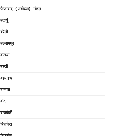
फैजाबाद (अयोध्या) मंडल
बदायूँ
बरेली
बलरामपुर
बलिया
बस्ती
बहराइच
बागपत
बांदा
बाराबंकी
बिज़नेस
बिजनौर