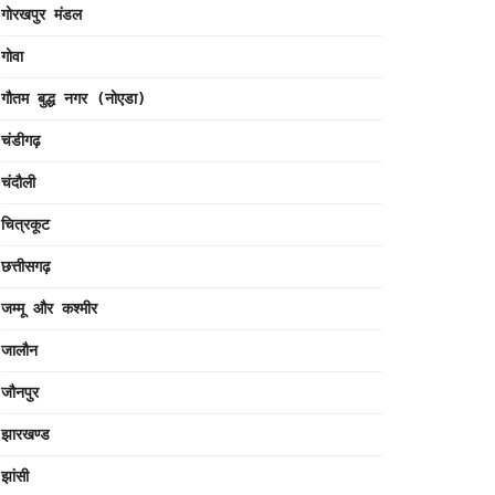
गोरखपुर मंडल
गोवा
गौतम बुद्ध नगर (नोएडा)
चंडीगढ़
चंदौली
चित्रकूट
छत्तीसगढ़
जम्मू और कश्मीर
जालौन
जौनपुर
झारखण्ड
झांसी