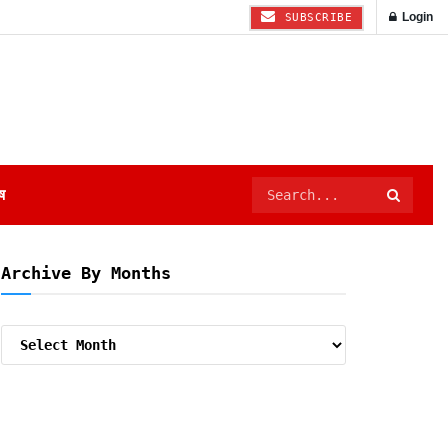
Login
SUBSCRIBE
ष
Archive By Months
Archive
By
Months