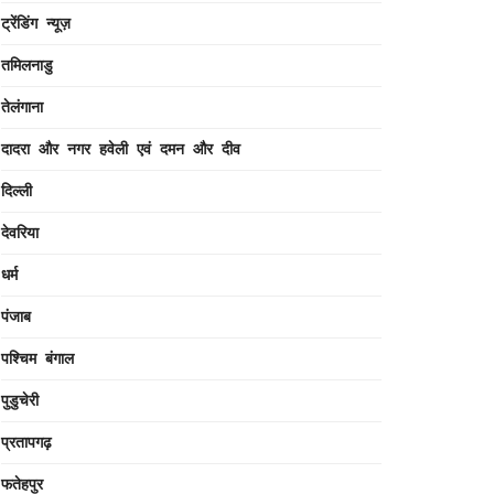
ट्रेंडिंग न्यूज़
तमिलनाडु
तेलंगाना
दादरा और नगर हवेली एवं दमन और दीव
दिल्ली
देवरिया
धर्म
पंजाब
पश्चिम बंगाल
पुडुचेरी
प्रतापगढ़
फतेहपुर