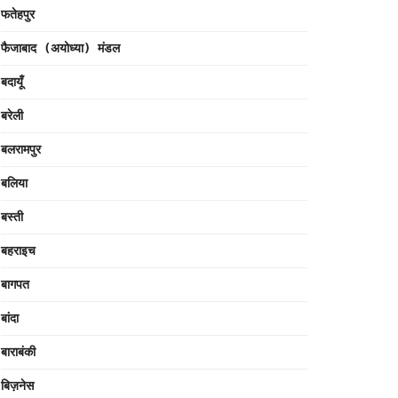
फतेहपुर
फैजाबाद (अयोध्या) मंडल
बदायूँ
बरेली
बलरामपुर
बलिया
बस्ती
बहराइच
बागपत
बांदा
बाराबंकी
बिज़नेस