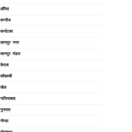
औरैया
कन्नौज
कर्नाटका
कानपुर नगर
कानपुर मंडल
केरला
कौशाम्बी
खेल
गाजियाबाद
गुजरात
गोण्डा