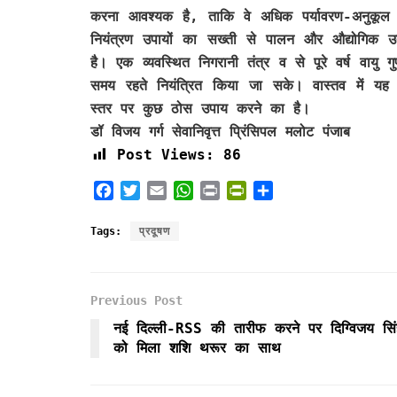
करना आवश्यक है, ताकि वे अधिक पर्यावरण-अनुकूल वि
नियंत्रण उपायों का सख्ती से पालन और औद्योगिक उत
है। एक व्यवस्थित निगरानी तंत्र व से पूरे वर्ष वायु 
समय रहते नियंत्रित किया जा सके। वास्तव में यह 
स्तर पर कुछ ठोस उपाय करने का है।
डॉ विजय गर्ग सेवानिवृत्त प्रिंसिपल मलोट पंजाब
Post Views:
86
F
T
E
W
P
P
S
a
w
m
h
r
r
h
c
i
a
a
i
i
a
Tags:
प्रदूषण
e
t
i
t
n
n
r
b
t
l
s
t
t
e
o
e
A
F
Previous Post
o
r
p
r
k
p
i
नई दिल्ली-RSS की तारीफ करने पर दिग्विजय सिं
e
को मिला शशि थरूर का साथ
n
d