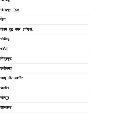
गोरखपुर
गोरखपुर मंडल
गोवा
गौतम बुद्ध नगर (नोएडा)
चंडीगढ़
चंदौली
चित्रकूट
छत्तीसगढ़
जम्मू और कश्मीर
जालौन
जौनपुर
झारखण्ड