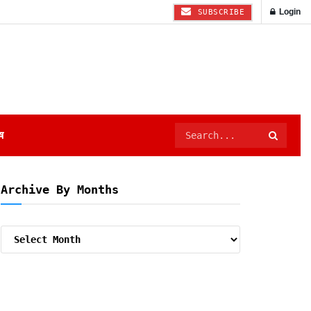
Login
SUBSCRIBE
ष
Archive By Months
Archive
By
Months