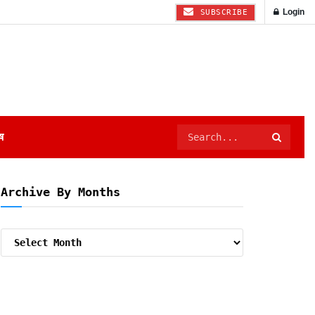
Login
SUBSCRIBE
ष
Archive By Months
Archive
By
Months