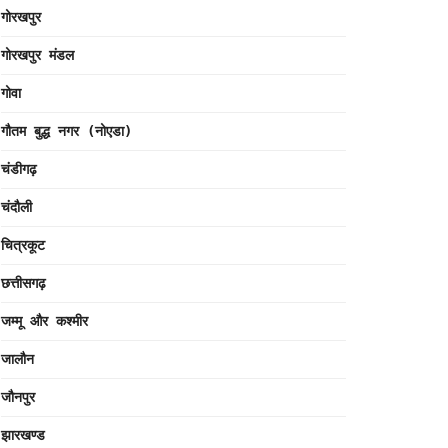
गोरखपुर
गोरखपुर मंडल
गोवा
गौतम बुद्ध नगर (नोएडा)
चंडीगढ़
चंदौली
चित्रकूट
छत्तीसगढ़
जम्मू और कश्मीर
जालौन
जौनपुर
झारखण्ड