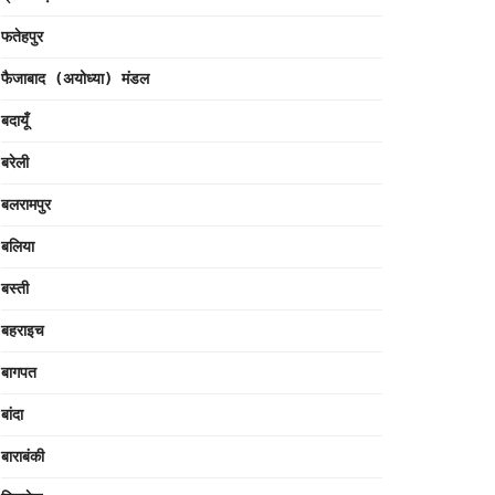
फतेहपुर
फैजाबाद (अयोध्या) मंडल
बदायूँ
बरेली
बलरामपुर
बलिया
बस्ती
बहराइच
बागपत
बांदा
बाराबंकी