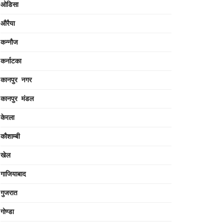
ओडिसा
औरैया
कन्नौज
कर्नाटका
कानपुर नगर
कानपुर मंडल
केरला
कौशाम्बी
खेल
गाजियाबाद
गुजरात
गोण्डा