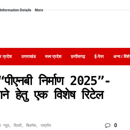
Information Details
More
र प्रदेश
उत्तराखंड
मध्य प्रदेश
छत्तीसगढ़
ई-पेपर
अन्य / विशे
 “पीएनबी निर्माण 2025”-
ने हेतु एक विशेष रिटेल
0
ंग न्यूज़
,
दिल्ली
,
बिज़नेस
,
राष्ट्रीय