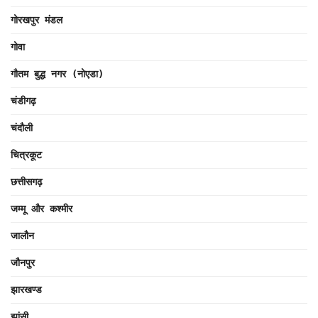
गोरखपुर मंडल
गोवा
गौतम बुद्ध नगर (नोएडा)
चंडीगढ़
चंदौली
चित्रकूट
छत्तीसगढ़
जम्मू और कश्मीर
जालौन
जौनपुर
झारखण्ड
झांसी