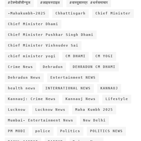
#टेक्नोलॉजीन्यूज
#लाइफस्टाइल
#वास्तुशास्त्र #धर्मसमाचार
-Mahakumbh-2025
Chhattisgarh
Chief Minister
Chief Minister Dhami
Chief Minister Pushkar Singh Dhami
Chief Minister Vishnudev Sai
chief minister yogi
CM DHAMI
CM YOGI
Crime News
Dehradun
DEHRADUN CM DHAMI
Dehradun News
Entertainment NEWS
health news
INTERNATIONAL NEWS
KANNAUJ
Kannauj: Crime News
Kannauj News
Lifestyle
Lucknow
Lucknow News
Maha Kumbh 2025
Mumbai- Entertainment News
New Delhi
PM MODI
police
Politics
POLITICS NEWS