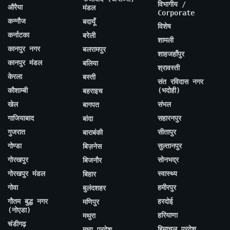
विभागीय /
औरैया
मंडल
Corporate
कन्नौज
बदायूँ
विशेष
कर्नाटका
बरेली
शामली
कानपुर नगर
बलरामपुर
शाहजहाँपुर
कानपुर मंडल
बलिया
श्रावस्ती
केरला
बस्ती
संत रविदास नगर
कौशाम्बी
(भदोही)
बहराइच
खेल
संभल
बागपत
गाजियाबाद
सहारनपुर
बांदा
गुजरात
सीतापुर
बाराबंकी
गोण्डा
सुल्तानपुर
बिज़नेस
गोरखपुर
सोनभद्र
बिजनौर
गोरखपुर मंडल
स्वास्थ्य
बिहार
गोवा
हमीरपुर
बुलंदशहर
गौतम बुद्ध नगर
हरदोई
मणिपुर
(नोएडा)
हरियाणा
मथुरा
चंडीगढ़
हिमाचल प्रदेश
मध्य प्रदेश