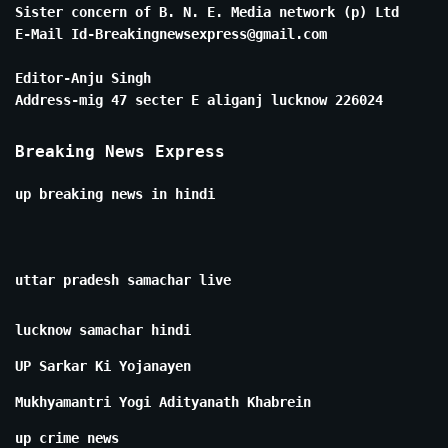
Sister concern of B. N. E. Media network (p) Ltd
E-Mail Id-Breakingnewsexpress@gmail.com
Editor-Anju Singh
Address-mig 47 secter E aliganj lucknow 226024
Breaking News Express
up breaking news in hindi
uttar pradesh samachar live
lucknow samachar hindi
UP Sarkar Ki Yojanayen
Mukhyamantri Yogi Adityanath Khabrein
up crime news