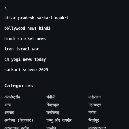
\
uttar pradesh sarkari naukri
bollywood news hindi
hindi cricket news
iran israel war
cm yogi news today
sarkari scheme 2025
Categories
अंतर्राष्ट्रीय
चंदौली
मनोरंजन
अन्य
चित्रकूट
महाराष्ट्र
अपराध
छत्तीसगढ़
महोबा
अयोध्या (फैजाबाद)
जम्मू और कश्मीर
मिर्जापुर
अरुणाचल प्रदेश
जालौन
मुज़फ्फरनगर