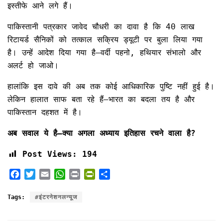
इस्तीफे आने लगे हैं।
पाकिस्तानी पत्रकार जावेद चौधरी का दावा है कि 40 लाख
रिटायर्ड सैनिकों को तत्काल सक्रिय ड्यूटी पर बुला लिया गया
है। उन्हें आदेश दिया गया है—वर्दी पहनो, हथियार संभालो और
अलर्ट हो जाओ।
हालांकि इस दावे की अब तक कोई आधिकारिक पुष्टि नहीं हुई है।
लेकिन हालात साफ बता रहे हैं—भारत का बदला तय है और
पाकिस्तान दहशत में है।
अब सवाल ये है—क्या अगला अध्याय इतिहास रचने वाला है?
Post Views:
194
F
T
E
W
P
P
S
a
w
m
h
r
r
h
c
i
a
a
i
i
a
Tags:
#इंटरनेशनलन्यूज
e
t
i
t
n
n
r
b
t
l
s
t
t
e