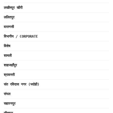
लखीमपुर खीरी
ललितपुर
वाराणसी
विभागीय / CORPORATE
विशेष
शामली
शाहजहाँपुर
श्रावस्ती
संत रविदास नगर (भदोही)
संभल
सहारनपुर