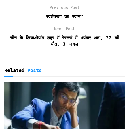
o
e
A
F
Previous Post
o
r
p
r
k
p
i
स्वतंत्रता का स्वप्न”
e
n
Next Post
d
चीन के लियाओयांग शहर में रेस्तरां में भयंकर आग, 22 की
l
मौत, 3 घायल
y
Related
Posts