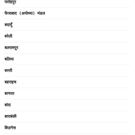
फतेहपुर
फैजाबाद (अयोध्या) मंडल
बदायूँ
बरेली
बलरामपुर
बलिया
बस्ती
बहराइच
बागपत
बांदा
बाराबंकी
बिज़नेस