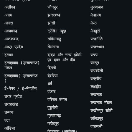
अलीगढ़
जौनपुर
मुरादाबाद
असम
झारखण्ड
मेघालय
आगरा
झांसी
मेरठ
आजमगढ़
ट्रेंडिंग न्यूज़
मैनपुरी
आतंकवाद
तमिलनाडु
राजनीति
आंध्र प्रदेश
तेलंगाना
राजस्थान
इटावा
दादरा और नगर हवेली
राज्य
एवं दमन और दीव
इलाहाबाद (प्रयागराज)
रामपुर
मंडल
दिल्ली
रायबरेली
इलाहाबाद( प्रयागराज
देवरिया
राष्ट्रीय
)
धर्म
लक्षद्वीप
ई-पेपर / ई-मैगज़ीन
पंजाब
लखनऊ
उत्तर प्रदेश
पश्चिम बंगाल
लखनऊ मंडल
उत्तराखंड
पुडुचेरी
लखीमपुर खीरी
उन्नाव
प्रतापगढ़
ललितपुर
एटा
फतेहपुर
वाराणसी
ओडिसा
फैजाबाद (अयोध्या)