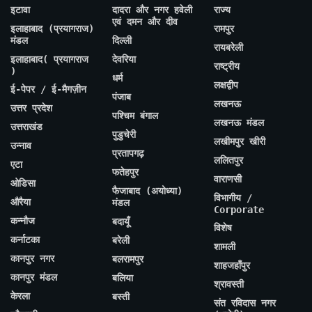
इटावा
दादरा और नगर हवेली
राज्य
एवं दमन और दीव
इलाहाबाद (प्रयागराज)
रामपुर
मंडल
दिल्ली
रायबरेली
इलाहाबाद( प्रयागराज
देवरिया
राष्ट्रीय
)
धर्म
लक्षद्वीप
ई-पेपर / ई-मैगज़ीन
पंजाब
लखनऊ
उत्तर प्रदेश
पश्चिम बंगाल
लखनऊ मंडल
उत्तराखंड
पुडुचेरी
लखीमपुर खीरी
उन्नाव
प्रतापगढ़
ललितपुर
एटा
फतेहपुर
वाराणसी
ओडिसा
फैजाबाद (अयोध्या)
विभागीय /
औरैया
मंडल
Corporate
कन्नौज
बदायूँ
विशेष
कर्नाटका
बरेली
शामली
कानपुर नगर
बलरामपुर
शाहजहाँपुर
कानपुर मंडल
बलिया
श्रावस्ती
केरला
बस्ती
संत रविदास नगर