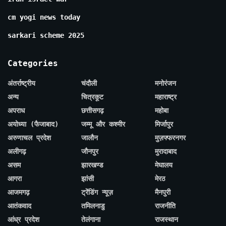
cm yogi news today
sarkari scheme 2025
Categories
अंतर्राष्ट्रीय
चंदौली
मनोरंजन
अन्य
चित्रकूट
महाराष्ट्र
अपराध
छत्तीसगढ़
महोबा
अयोध्या (फैजाबाद)
जम्मू और कश्मीर
मिर्जापुर
अरुणाचल प्रदेश
जालौन
मुज़फ्फरनगर
अलीगढ़
जौनपुर
मुरादाबाद
असम
झारखण्ड
मेघालय
आगरा
झांसी
मेरठ
आजमगढ़
ट्रेंडिंग न्यूज़
मैनपुरी
आतंकवाद
तमिलनाडु
राजनीति
आंध्र प्रदेश
तेलंगाना
राजस्थान