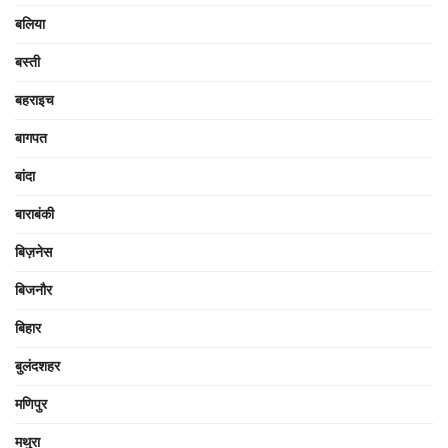
बलिया
बस्ती
बहराइच
बागपत
बांदा
बाराबंकी
बिज़नेस
बिजनौर
बिहार
बुलंदशहर
मणिपुर
मथुरा