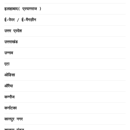
इलाहाबाद( प्रयागराज )
ई-पेपर / ई-मैगज़ीन
उत्तर प्रदेश
उत्तराखंड
उन्नाव
एटा
ओडिसा
औरैया
कन्नौज
कर्नाटका
कानपुर नगर
कानपुर मंडल