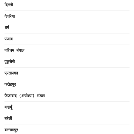
दिल्ली
देवरिया
धर्म
पंजाब
पश्चिम बंगाल
पुडुचेरी
प्रतापगढ़
फतेहपुर
फैजाबाद (अयोध्या) मंडल
बदायूँ
बरेली
बलरामपुर