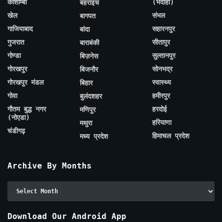
कौशाम्बी
(भदोही)
बहराइच
खेल
संभल
बागपत
गाजियाबाद
सहारनपुर
बांदा
गुजरात
सीतापुर
बाराबंकी
गोण्डा
सुल्तानपुर
बिज़नेस
गोरखपुर
सोनभद्र
बिजनौर
गोरखपुर मंडल
स्वास्थ्य
बिहार
गोवा
हमीरपुर
बुलंदशहर
गौतम बुद्ध नगर
हरदोई
मणिपुर
(नोएडा)
हरियाणा
मथुरा
चंडीगढ़
हिमाचल प्रदेश
मध्य प्रदेश
Archive By Months
Archive
By
Months
Download Our Android App