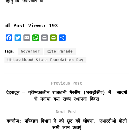
महानुभाव उपस्थित थे।
Post Views:
193
F
T
E
W
P
P
S
a
w
m
h
r
r
h
c
i
a
a
i
i
a
Tags:
Governor
Rite Parade
e
t
i
t
n
n
r
Uttarakhand State Foundation Day
b
t
l
s
t
t
e
o
e
A
F
o
r
p
r
k
p
i
Previous Post
e
देहरादून – ग्रीष्मकालीन राजधानी गैरसैंण (भराड़ीसैंण) में सादगी
n
से मनाया गया राज्य स्थापना दिवस
d
l
Next Post
y
कन्नौज: परिवहन विभाग ने की छूट की घोषणा, एआरटीओ बोली
सभी लाभ उठाएं