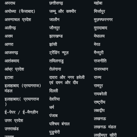
अपराध
छत्तीसगढ़
महोबा
अयोध्या (फैजाबाद)
जम्मू और कश्मीर
मिर्जापुर
अरुणाचल प्रदेश
जालौन
मुज़फ्फरनगर
अलीगढ़
जौनपुर
मुरादाबाद
असम
झारखण्ड
मेघालय
आगरा
झांसी
मेरठ
आजमगढ़
ट्रेंडिंग न्यूज़
मैनपुरी
आतंकवाद
तमिलनाडु
राजनीति
आंध्र प्रदेश
तेलंगाना
राजस्थान
इटावा
दादरा और नगर हवेली
राज्य
एवं दमन और दीव
इलाहाबाद (प्रयागराज)
रामपुर
मंडल
दिल्ली
रायबरेली
इलाहाबाद( प्रयागराज
देवरिया
राष्ट्रीय
)
धर्म
लक्षद्वीप
ई-पेपर / ई-मैगज़ीन
पंजाब
लखनऊ
उत्तर प्रदेश
पश्चिम बंगाल
लखनऊ मंडल
उत्तराखंड
पुडुचेरी
लखीमपुर खीरी
उन्नाव