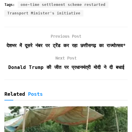
c
i
a
a
i
i
a
Tags:
one-time settlement scheme restarted
e
t
i
t
n
n
r
Transport Minister's initiative
b
t
l
s
t
t
e
o
e
A
F
o
r
p
r
k
p
i
Previous Post
e
देशभर में दूसरे नंबर पर ट्रेंड कर रहा छत्तीसगढ़ का राज्योत्सव*
n
d
Next Post
l
Donald Trump की जीत पर प्रधानमंत्री मोदी ने दी बधाई
y
Related
Posts