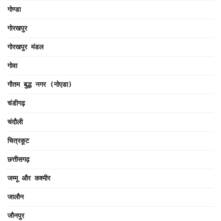
गोण्डा
गोरखपुर
गोरखपुर मंडल
गोवा
गौतम बुद्ध नगर (नोएडा)
चंडीगढ़
चंदौली
चित्रकूट
छत्तीसगढ़
जम्मू और कश्मीर
जालौन
जौनपुर