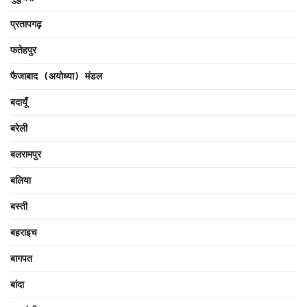
प्रतापगढ़
फतेहपुर
फैजाबाद (अयोध्या) मंडल
बदायूँ
बरेली
बलरामपुर
बलिया
बस्ती
बहराइच
बागपत
बांदा