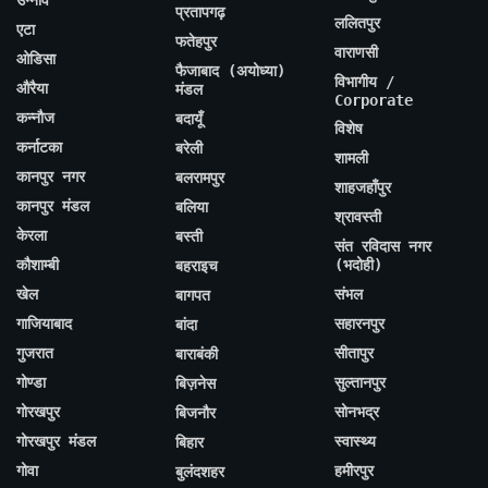
प्रतापगढ़
ललितपुर
एटा
फतेहपुर
वाराणसी
ओडिसा
फैजाबाद (अयोध्या)
विभागीय /
औरैया
मंडल
Corporate
कन्नौज
बदायूँ
विशेष
कर्नाटका
बरेली
शामली
कानपुर नगर
बलरामपुर
शाहजहाँपुर
कानपुर मंडल
बलिया
श्रावस्ती
केरला
बस्ती
संत रविदास नगर
कौशाम्बी
(भदोही)
बहराइच
खेल
संभल
बागपत
गाजियाबाद
सहारनपुर
बांदा
गुजरात
सीतापुर
बाराबंकी
गोण्डा
सुल्तानपुर
बिज़नेस
गोरखपुर
सोनभद्र
बिजनौर
गोरखपुर मंडल
स्वास्थ्य
बिहार
गोवा
हमीरपुर
बुलंदशहर