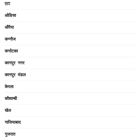
एटा
ओडिसा
औरैया
कन्नौज
कर्नाटका
कानपुर नगर
कानपुर मंडल
केरला
कौशाम्बी
खेल
गाजियाबाद
गुजरात