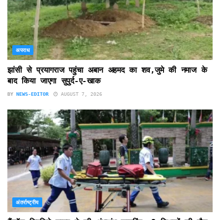
अपराध
झांसी से प्रयागराज पहुंचा अबान अहमद का शव,जुमे की नमाज के
बाद किया जाएगा सुपुर्द-ए-खाक
BY
NEWS-EDITOR
AUGUST 7, 2026
अंतर्राष्ट्रीय