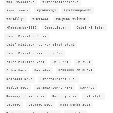
#Bollywoodnews
#internationalnews
#sportsnews
#इंटरनेशनलन्यूज
#इंटरनेशनलन्यूजअपडेट
#टेक्नोलॉजीन्यूज
#लाइफस्टाइल
#वास्तुशास्त्र #धर्मसमाचार
-Mahakumbh-2025
Chhattisgarh
Chief Minister
Chief Minister Dhami
Chief Minister Pushkar Singh Dhami
Chief Minister Vishnudev Sai
chief minister yogi
CM DHAMI
CM YOGI
Crime News
Dehradun
DEHRADUN CM DHAMI
Dehradun News
Entertainment NEWS
health news
INTERNATIONAL NEWS
KANNAUJ
Kannauj: Crime News
Kannauj News
Lifestyle
Lucknow
Lucknow News
Maha Kumbh 2025