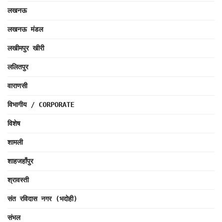
लखनऊ
लखनऊ मंडल
लखीमपुर खीरी
ललितपुर
वाराणसी
विभागीय / CORPORATE
विशेष
शामली
शाहजहाँपुर
श्रावस्ती
संत रविदास नगर (भदोही)
संभल