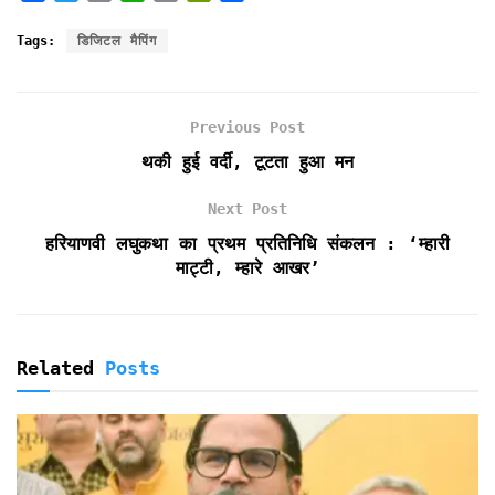
a
w
m
h
r
r
h
c
i
a
a
i
i
a
Tags:
डिजिटल मैपिंग
e
t
i
t
n
n
r
b
t
l
s
t
t
e
o
e
A
F
Previous Post
o
r
p
r
k
p
i
थकी हुई वर्दी, टूटता हुआ मन
e
n
Next Post
d
हरियाणवी लघुकथा का प्रथम प्रतिनिधि संकलन : ‘म्हारी
l
माट्टी, म्हारे आखर’
y
Related
Posts