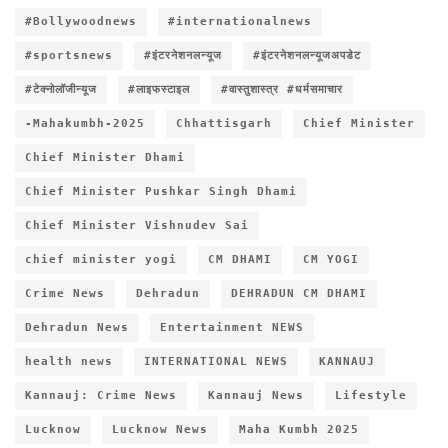
#Bollywoodnews
#internationalnews
#sportsnews
#इंटरनेशनलन्यूज
#इंटरनेशनलन्यूजअपडेट
#टेक्नोलॉजीन्यूज
#लाइफस्टाइल
#वास्तुशास्त्र #धर्मसमाचार
-Mahakumbh-2025
Chhattisgarh
Chief Minister
Chief Minister Dhami
Chief Minister Pushkar Singh Dhami
Chief Minister Vishnudev Sai
chief minister yogi
CM DHAMI
CM YOGI
Crime News
Dehradun
DEHRADUN CM DHAMI
Dehradun News
Entertainment NEWS
health news
INTERNATIONAL NEWS
KANNAUJ
Kannauj: Crime News
Kannauj News
Lifestyle
Lucknow
Lucknow News
Maha Kumbh 2025