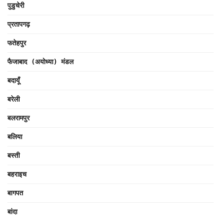
पुडुचेरी
प्रतापगढ़
फतेहपुर
फैजाबाद (अयोध्या) मंडल
बदायूँ
बरेली
बलरामपुर
बलिया
बस्ती
बहराइच
बागपत
बांदा