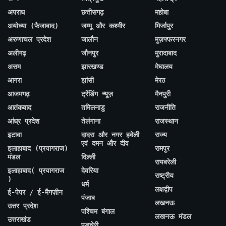
अपराध
छत्तीसगढ़
महोबा
अयोध्या (फैजाबाद)
जम्मू और कश्मीर
मिर्जापुर
अरुणाचल प्रदेश
जालौन
मुज़फ्फरनगर
अलीगढ़
जौनपुर
मुरादाबाद
असम
झारखण्ड
मेघालय
आगरा
झांसी
मेरठ
आजमगढ़
ट्रेंडिंग न्यूज़
मैनपुरी
आतंकवाद
तमिलनाडु
राजनीति
आंध्र प्रदेश
तेलंगाना
राजस्थान
इटावा
दादरा और नगर हवेली
राज्य
एवं दमन और दीव
इलाहाबाद (प्रयागराज)
रामपुर
मंडल
दिल्ली
रायबरेली
इलाहाबाद( प्रयागराज
देवरिया
राष्ट्रीय
)
धर्म
लक्षद्वीप
ई-पेपर / ई-मैगज़ीन
पंजाब
लखनऊ
उत्तर प्रदेश
पश्चिम बंगाल
लखनऊ मंडल
उत्तराखंड
पुडुचेरी