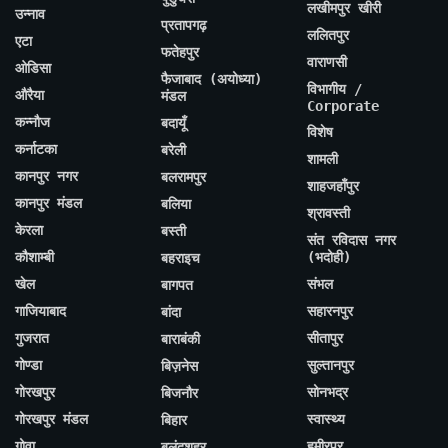
लखीमपुर खीरी
उन्नाव
प्रतापगढ़
ललितपुर
एटा
फतेहपुर
वाराणसी
ओडिसा
फैजाबाद (अयोध्या)
विभागीय /
औरैया
मंडल
Corporate
कन्नौज
बदायूँ
विशेष
कर्नाटका
बरेली
शामली
कानपुर नगर
बलरामपुर
शाहजहाँपुर
कानपुर मंडल
बलिया
श्रावस्ती
केरला
बस्ती
संत रविदास नगर
कौशाम्बी
(भदोही)
बहराइच
खेल
संभल
बागपत
गाजियाबाद
सहारनपुर
बांदा
गुजरात
सीतापुर
बाराबंकी
गोण्डा
सुल्तानपुर
बिज़नेस
गोरखपुर
सोनभद्र
बिजनौर
गोरखपुर मंडल
स्वास्थ्य
बिहार
गोवा
हमीरपुर
बुलंदशहर