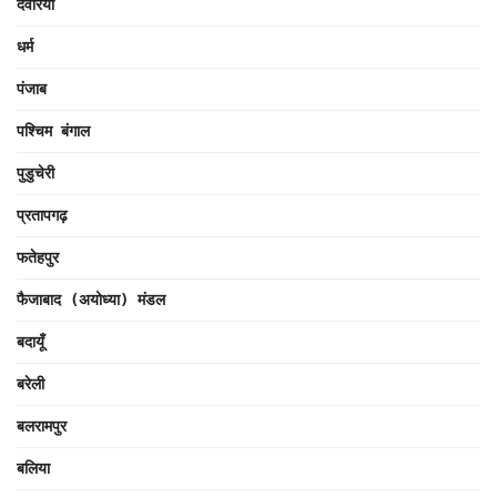
देवरिया
धर्म
पंजाब
पश्चिम बंगाल
पुडुचेरी
प्रतापगढ़
फतेहपुर
फैजाबाद (अयोध्या) मंडल
बदायूँ
बरेली
बलरामपुर
बलिया