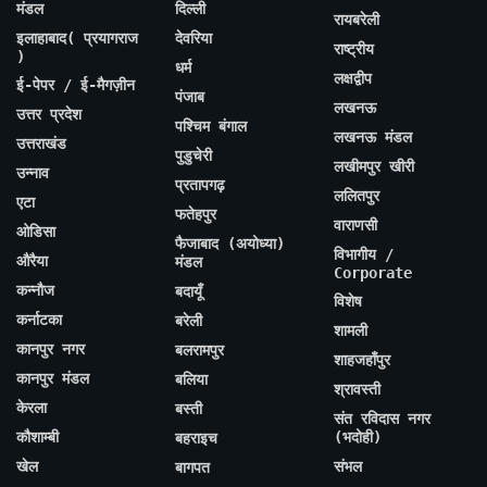
मंडल
दिल्ली
रायबरेली
इलाहाबाद( प्रयागराज
देवरिया
राष्ट्रीय
)
धर्म
लक्षद्वीप
ई-पेपर / ई-मैगज़ीन
पंजाब
लखनऊ
उत्तर प्रदेश
पश्चिम बंगाल
लखनऊ मंडल
उत्तराखंड
पुडुचेरी
लखीमपुर खीरी
उन्नाव
प्रतापगढ़
ललितपुर
एटा
फतेहपुर
वाराणसी
ओडिसा
फैजाबाद (अयोध्या)
विभागीय /
औरैया
मंडल
Corporate
कन्नौज
बदायूँ
विशेष
कर्नाटका
बरेली
शामली
कानपुर नगर
बलरामपुर
शाहजहाँपुर
कानपुर मंडल
बलिया
श्रावस्ती
केरला
बस्ती
संत रविदास नगर
कौशाम्बी
(भदोही)
बहराइच
खेल
संभल
बागपत