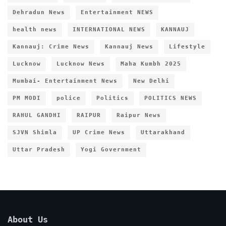
Dehradun News
Entertainment NEWS
health news
INTERNATIONAL NEWS
KANNAUJ
Kannauj: Crime News
Kannauj News
Lifestyle
Lucknow
Lucknow News
Maha Kumbh 2025
Mumbai- Entertainment News
New Delhi
PM MODI
police
Politics
POLITICS NEWS
RAHUL GANDHI
RAIPUR
Raipur News
SJVN Shimla
UP Crime News
Uttarakhand
Uttar Pradesh
Yogi Government
About Us