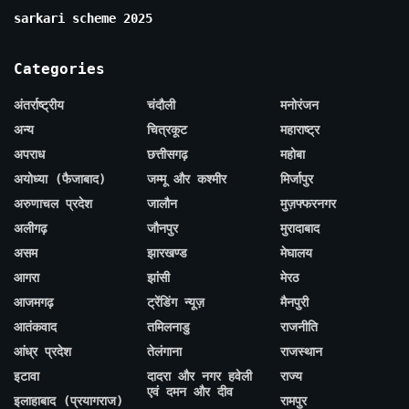
sarkari scheme 2025
Categories
अंतर्राष्ट्रीय
चंदौली
मनोरंजन
अन्य
चित्रकूट
महाराष्ट्र
अपराध
छत्तीसगढ़
महोबा
अयोध्या (फैजाबाद)
जम्मू और कश्मीर
मिर्जापुर
अरुणाचल प्रदेश
जालौन
मुज़फ्फरनगर
अलीगढ़
जौनपुर
मुरादाबाद
असम
झारखण्ड
मेघालय
आगरा
झांसी
मेरठ
आजमगढ़
ट्रेंडिंग न्यूज़
मैनपुरी
आतंकवाद
तमिलनाडु
राजनीति
आंध्र प्रदेश
तेलंगाना
राजस्थान
इटावा
दादरा और नगर हवेली
राज्य
एवं दमन और दीव
इलाहाबाद (प्रयागराज)
रामपुर