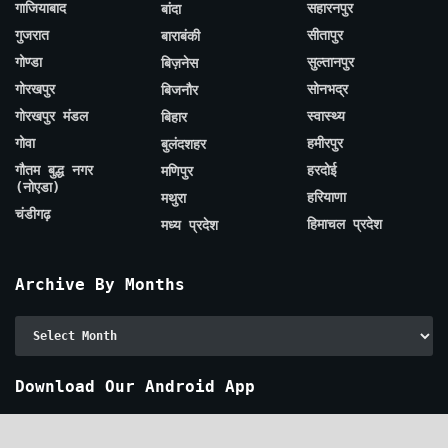
गाजियाबाद
सहारनपुर
बांदा
गुजरात
सीतापुर
बाराबंकी
गोण्डा
सुल्तानपुर
बिज़नेस
गोरखपुर
सोनभद्र
बिजनौर
गोरखपुर मंडल
स्वास्थ्य
बिहार
गोवा
हमीरपुर
बुलंदशहर
गौतम बुद्ध नगर
हरदोई
मणिपुर
(नोएडा)
हरियाणा
मथुरा
चंडीगढ़
हिमाचल प्रदेश
मध्य प्रदेश
Archive By Months
Archive
By
Months
Download Our Android App