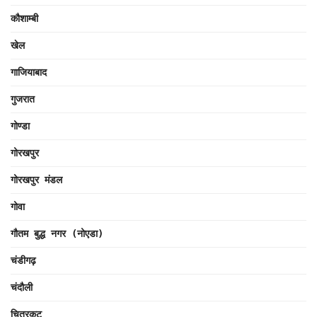
कौशाम्बी
खेल
गाजियाबाद
गुजरात
गोण्डा
गोरखपुर
गोरखपुर मंडल
गोवा
गौतम बुद्ध नगर (नोएडा)
चंडीगढ़
चंदौली
चित्रकूट