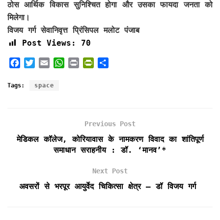
ठोस आर्थिक विकास सुनिश्चित होगा और उसका फायदा जनता को
मिलेगा।
विजय गर्ग सेवानिवृत्त प्रिंसिपल मलोट पंजाब
Post Views:
70
F
T
E
W
P
P
S
a
w
m
h
r
r
h
c
i
a
a
i
i
a
Tags:
space
e
t
i
t
n
n
r
b
t
l
s
t
t
e
o
e
A
F
Previous Post
o
r
p
r
k
p
i
मेडिकल कॉलेज, कोरियावास के नामकरण विवाद का शांतिपूर्ण
e
समाधान सराहनीय : डॉ. ‘मानव’*
n
d
Next Post
l
अवसरों से भरपूर आयुर्वेद चिकित्सा क्षेत्र – डॉ विजय गर्ग
y