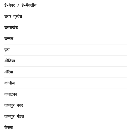
ई-पेपर / ई-मैगज़ीन
उत्तर प्रदेश
उत्तराखंड
उन्नाव
एटा
ओडिसा
औरैया
कन्नौज
कर्नाटका
कानपुर नगर
कानपुर मंडल
केरला