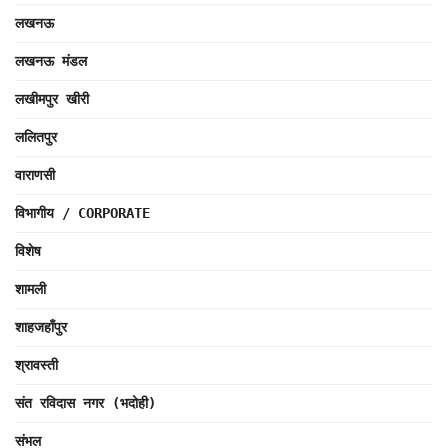
लखनऊ
लखनऊ मंडल
लखीमपुर खीरी
ललितपुर
वाराणसी
विभागीय / CORPORATE
विशेष
शामली
शाहजहाँपुर
श्रावस्ती
संत रविदास नगर (भदोही)
संभल