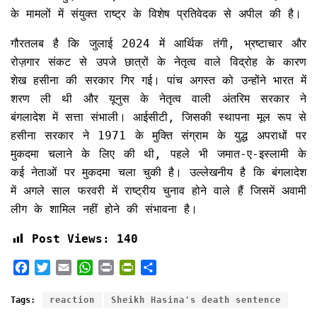
के मामलों में संयुक्त राष्ट्र के विशेष प्रतिवेदक से अपील की है।
गौरतलब है कि जुलाई 2024 में आर्थिक तंगी, भ्रष्टाचार और
रोज़गार संकट से उपजे छात्रों के नेतृत्व वाले विद्रोह के कारण
शेख हसीना की सरकार गिर गई। पांच अगस्त को उन्होंने भारत में
शरण ली थी और यूनुस के नेतृत्व वाली अंतरिम सरकार ने
बंगलादेश में सत्ता संभाली। आईसीटी, जिसकी स्थापना मूल रूप से
हसीना सरकार ने 1971 के मुक्ति संग्राम के युद्ध अपराधों पर
मुकदमा चलाने के लिए की थी, पहले भी जमात-ए-इस्लामी के
कई नेताओं पर मुकदमा चला चुकी है। उल्लेखनीय है कि बंगलादेश
में अगले साल फरवरी में राष्ट्रीय चुनाव होने वाले हैं जिसमें अवामी
लीग के शामिल नहीं होने की संभावना है।
Post Views:
140
F
T
E
W
P
P
S
a
w
m
h
r
r
h
c
i
a
a
i
i
a
Tags:
reaction
Sheikh Hasina's death sentence
e
t
i
t
n
n
r