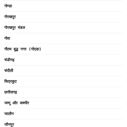
गोण्डा
गोरखपुर
गोरखपुर मंडल
गोवा
गौतम बुद्ध नगर (नोएडा)
चंडीगढ़
चंदौली
चित्रकूट
छत्तीसगढ़
जम्मू और कश्मीर
जालौन
जौनपुर