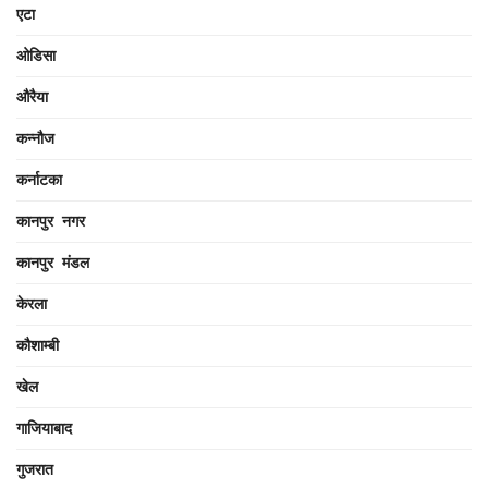
एटा
ओडिसा
औरैया
कन्नौज
कर्नाटका
कानपुर नगर
कानपुर मंडल
केरला
कौशाम्बी
खेल
गाजियाबाद
गुजरात