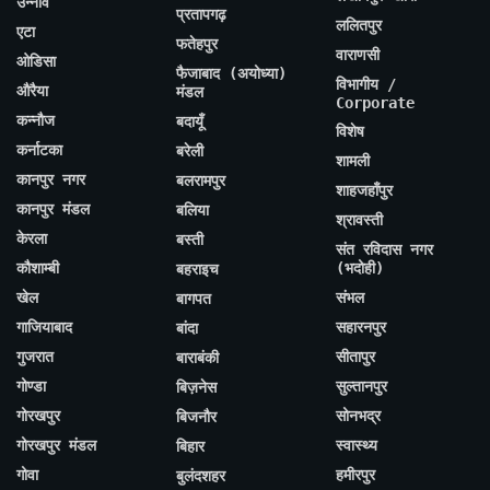
उन्नाव
प्रतापगढ़
ललितपुर
एटा
फतेहपुर
वाराणसी
ओडिसा
फैजाबाद (अयोध्या)
विभागीय /
औरैया
मंडल
Corporate
कन्नौज
बदायूँ
विशेष
कर्नाटका
बरेली
शामली
कानपुर नगर
बलरामपुर
शाहजहाँपुर
कानपुर मंडल
बलिया
श्रावस्ती
केरला
बस्ती
संत रविदास नगर
कौशाम्बी
(भदोही)
बहराइच
खेल
संभल
बागपत
गाजियाबाद
सहारनपुर
बांदा
गुजरात
सीतापुर
बाराबंकी
गोण्डा
सुल्तानपुर
बिज़नेस
गोरखपुर
सोनभद्र
बिजनौर
गोरखपुर मंडल
स्वास्थ्य
बिहार
गोवा
हमीरपुर
बुलंदशहर