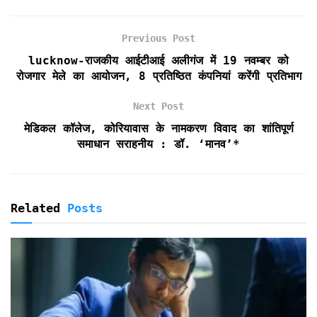
b
t
l
s
t
t
e
o
e
A
F
Previous Post
o
r
p
r
k
p
i
lucknow-राजकीय आईटीआई अलीगंज में 19 नवम्बर को
e
रोजगार मेले का आयोजन, 8 प्रतिष्ठित कंपनियां करेंगी प्रतिभाग
n
d
Next Post
l
मेडिकल कॉलेज, कोरियावास के नामकरण विवाद का शांतिपूर्ण
y
समाधान सराहनीय : डॉ. ‘मानव’*
Related
Posts