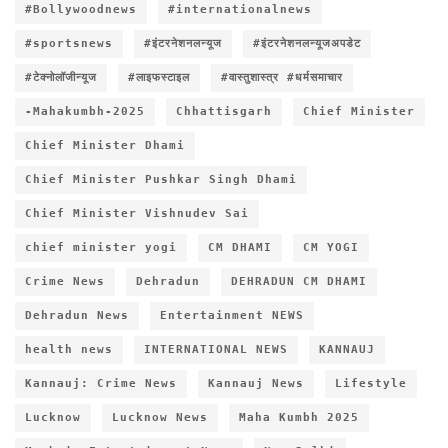
#Bollywoodnews
#internationalnews
#sportsnews
#इंटरनेशनलन्यूज
#इंटरनेशनलन्यूजअपडेट
#टेक्नोलॉजीन्यूज
#लाइफस्टाइल
#वास्तुशास्त्र #धर्मसमाचार
-Mahakumbh-2025
Chhattisgarh
Chief Minister
Chief Minister Dhami
Chief Minister Pushkar Singh Dhami
Chief Minister Vishnudev Sai
chief minister yogi
CM DHAMI
CM YOGI
Crime News
Dehradun
DEHRADUN CM DHAMI
Dehradun News
Entertainment NEWS
health news
INTERNATIONAL NEWS
KANNAUJ
Kannauj: Crime News
Kannauj News
Lifestyle
Lucknow
Lucknow News
Maha Kumbh 2025