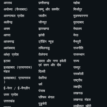
अपराध
छत्तीसगढ़
महोबा
अयोध्या (फैजाबाद)
जम्मू और कश्मीर
मिर्जापुर
अरुणाचल प्रदेश
जालौन
मुज़फ्फरनगर
अलीगढ़
जौनपुर
मुरादाबाद
असम
झारखण्ड
मेघालय
आगरा
झांसी
मेरठ
आजमगढ़
ट्रेंडिंग न्यूज़
मैनपुरी
आतंकवाद
तमिलनाडु
राजनीति
आंध्र प्रदेश
तेलंगाना
राजस्थान
इटावा
दादरा और नगर हवेली
राज्य
एवं दमन और दीव
इलाहाबाद (प्रयागराज)
रामपुर
मंडल
दिल्ली
रायबरेली
इलाहाबाद( प्रयागराज
देवरिया
राष्ट्रीय
)
धर्म
लक्षद्वीप
ई-पेपर / ई-मैगज़ीन
पंजाब
लखनऊ
उत्तर प्रदेश
पश्चिम बंगाल
लखनऊ मंडल
उत्तराखंड
पुडुचेरी
लखीमपुर खीरी