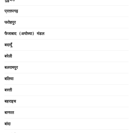
प्रतापगढ़
फतेहपुर
फैजाबाद (अयोध्या) मंडल
बदायूँ
बरेली
बलरामपुर
बलिया
बस्ती
बहराइच
बागपत
बांदा