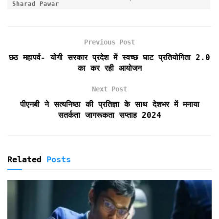
b
t
l
s
t
t
e
Sharad Pawar
o
e
A
F
o
r
p
r
k
p
i
Previous Post
e
छठ महापर्व- योगी सरकार प्रदेश में स्वच्छ घाट प्रतियोगिता 2.0
n
का कर रही आयोजन
d
l
Next Post
y
पीएनबी ने सत्यनिष्ठा की प्रतिज्ञा के साथ देशभर में मनाया
सतर्कता जागरूकता सप्ताह 2024
Related
Posts