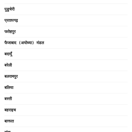
पुडुचेरी
प्रतापगढ़
फतेहपुर
फैजाबाद (अयोध्या) मंडल
बदायूँ
बरेली
बलरामपुर
बलिया
बस्ती
बहराइच
बागपत