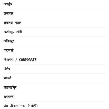
लक्षद्वीप
लखनऊ
लखनऊ मंडल
लखीमपुर खीरी
ललितपुर
वाराणसी
विभागीय / CORPORATE
विशेष
शामली
शाहजहाँपुर
श्रावस्ती
संत रविदास नगर (भदोही)