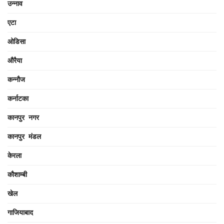
उन्नाव
एटा
ओडिसा
औरैया
कन्नौज
कर्नाटका
कानपुर नगर
कानपुर मंडल
केरला
कौशाम्बी
खेल
गाजियाबाद