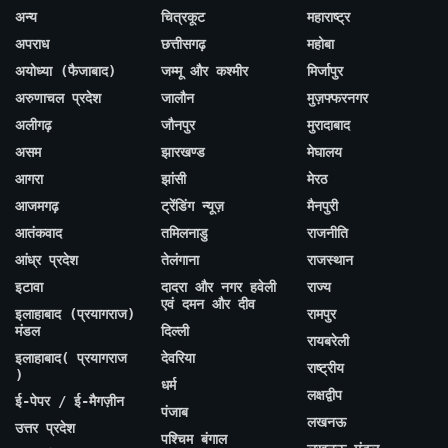
अन्य
चित्रकूट
महाराष्ट्र
अपराध
छत्तीसगढ़
महोबा
अयोध्या (फैजाबाद)
जम्मू और कश्मीर
मिर्जापुर
अरुणाचल प्रदेश
जालौन
मुज़फ्फरनगर
अलीगढ़
जौनपुर
मुरादाबाद
असम
झारखण्ड
मेघालय
आगरा
झांसी
मेरठ
आजमगढ़
ट्रेंडिंग न्यूज़
मैनपुरी
आतंकवाद
तमिलनाडु
राजनीति
आंध्र प्रदेश
तेलंगाना
राजस्थान
इटावा
दादरा और नगर हवेली
राज्य
एवं दमन और दीव
इलाहाबाद (प्रयागराज)
रामपुर
मंडल
दिल्ली
रायबरेली
इलाहाबाद( प्रयागराज
देवरिया
राष्ट्रीय
)
धर्म
लक्षद्वीप
ई-पेपर / ई-मैगज़ीन
पंजाब
लखनऊ
उत्तर प्रदेश
पश्चिम बंगाल