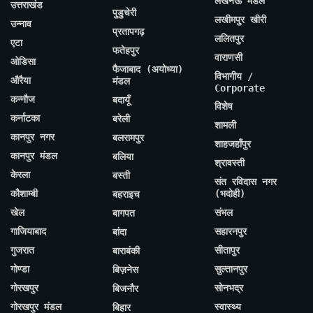
लखनऊ मंडल
उत्तराखंड
पुडुचेरी
लखीमपुर खीरी
उन्नाव
प्रतापगढ़
ललितपुर
एटा
फतेहपुर
वाराणसी
ओडिसा
फैजाबाद (अयोध्या)
विभागीय /
औरैया
मंडल
Corporate
कन्नौज
बदायूँ
विशेष
कर्नाटका
बरेली
शामली
कानपुर नगर
बलरामपुर
शाहजहाँपुर
कानपुर मंडल
बलिया
श्रावस्ती
केरला
बस्ती
संत रविदास नगर
कौशाम्बी
(भदोही)
बहराइच
खेल
संभल
बागपत
गाजियाबाद
सहारनपुर
बांदा
गुजरात
सीतापुर
बाराबंकी
गोण्डा
सुल्तानपुर
बिज़नेस
गोरखपुर
सोनभद्र
बिजनौर
गोरखपुर मंडल
स्वास्थ्य
बिहार