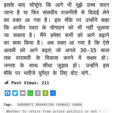
इसके बाद सोचूंगा कि आगे भी मुझे उच्च सदन
जाना है या फिर संसदीय राजनीती से विदाई लेने
का वक्त आ गया है। इस मौके पर उन्होंने कहा
कि अजीत पवार के योगदान को भी नहीं भुलाया
जा सकता है। मैंने हमेशा सभी को आगे बढ़ाने
का काम किया है। अब वक्त आ गया है कि ऐसे
आदमी को आगे बढ़ाएं जो अगले 30-35 साल
तक वारामती के विकास करने में सक्षम हो।
जनता के साथ सीधा जुड़ाव हो। उन्होंने इस
मौके पर भतीजे युगेंद्र के लिए वोट मांगे.
Post Views:
211
F
T
E
W
P
P
S
a
w
m
h
r
r
h
c
i
a
a
i
i
a
Tags:
BARAMATI MAHARSTRA CHUNAVI SABHA
e
t
i
t
n
n
r
Whether to retire from active politics or not -