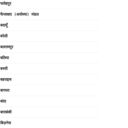
फतेहपुर
फैजाबाद (अयोध्या) मंडल
बदायूँ
बरेली
बलरामपुर
बलिया
बस्ती
बहराइच
बागपत
बांदा
बाराबंकी
बिज़नेस