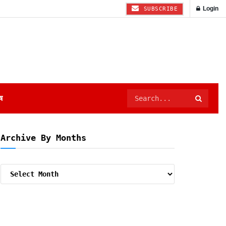
Login
SUBSCRIBE
ष
Archive By Months
Archive
By
Months