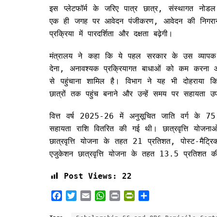
इस प्लेटफॉर्म के जरिए पात्र छात्र, संस्थागत न
एक ही जगह पर आवेदन पंजीकरण, आवेदन की निगरानी
प्रक्रिया में पारदर्शिता और दक्षता बढ़ेगी।
मंत्रालय ने कहा कि ये पहल सरकार के उस व्यापक ल
देना, अनावश्यक प्रक्रियागत बाधाओं को कम करना औ
से पहुंचाना शामिल है। विभाग ने यह भी दोहराया
छात्रों तक पहुंच बनाने और उन्हें समय पर सहायता उप
वित्त वर्ष 2025-26 में अनुसूचित जाति वर्ग के
सहायता राशि वितरित की गई थी। छात्रवृत्ति योजनाओं 
छात्रवृत्ति योजना के तहत 21 प्रतिशत, पोस्ट-मैट्
एजुकेशन छात्रवृत्ति योजना के तहत 13.5 प्रतिशत की
Post Views:
22
F
T
E
W
P
P
S
a
w
m
h
r
r
h
c
i
a
a
i
i
a