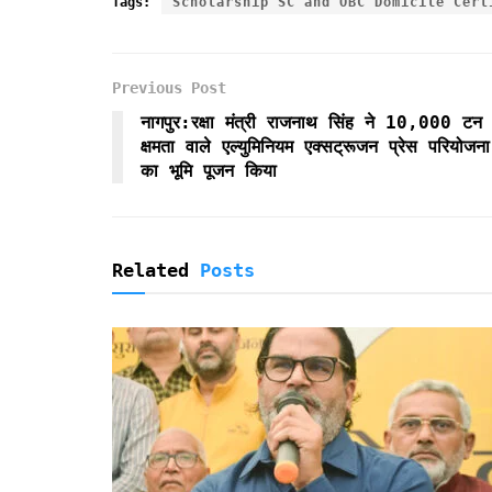
Tags:
Scholarship SC and OBC Domicile Cert
e
t
i
t
n
n
r
b
t
l
s
t
t
e
o
e
A
F
Previous Post
o
r
p
r
k
p
i
नागपुर:रक्षा मंत्री राजनाथ सिंह ने 10,000 टन
e
क्षमता वाले एल्युमिनियम एक्सट्रूजन प्रेस परियोजना
n
का भूमि पूजन किया
d
l
y
Related
Posts