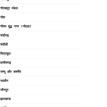
गोरखपुर मंडल
गोवा
गौतम बुद्ध नगर (नोएडा)
चंडीगढ़
चंदौली
चित्रकूट
छत्तीसगढ़
जम्मू और कश्मीर
जालौन
जौनपुर
झारखण्ड