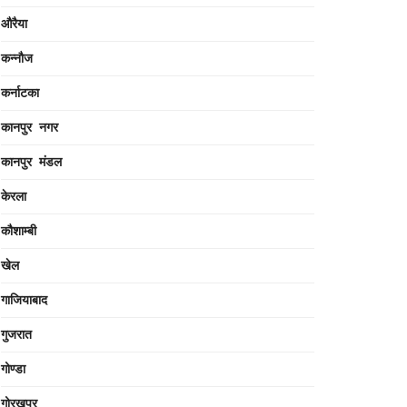
औरैया
कन्नौज
कर्नाटका
कानपुर नगर
कानपुर मंडल
केरला
कौशाम्बी
खेल
गाजियाबाद
गुजरात
गोण्डा
गोरखपुर