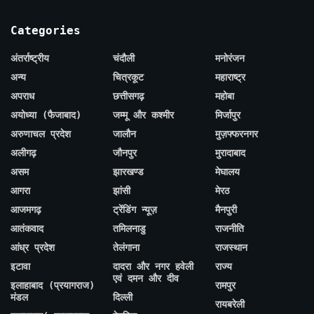
Categories
अंतर्राष्ट्रीय
चंदौली
मनोरंजन
अन्य
चित्रकूट
महाराष्ट्र
अपराध
छत्तीसगढ़
महोबा
अयोध्या (फैजाबाद)
जम्मू और कश्मीर
मिर्जापुर
अरुणाचल प्रदेश
जालौन
मुज़फ्फरनगर
अलीगढ़
जौनपुर
मुरादाबाद
असम
झारखण्ड
मेघालय
आगरा
झांसी
मेरठ
आजमगढ़
ट्रेंडिंग न्यूज़
मैनपुरी
आतंकवाद
तमिलनाडु
राजनीति
आंध्र प्रदेश
तेलंगाना
राजस्थान
इटावा
दादरा और नगर हवेली
राज्य
एवं दमन और दीव
इलाहाबाद (प्रयागराज)
रामपुर
मंडल
दिल्ली
रायबरेली