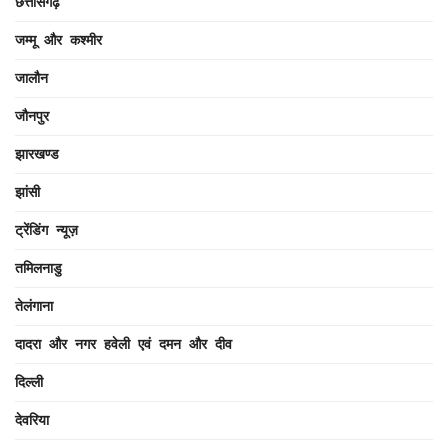
छत्तीसगढ़
जम्मू और कश्मीर
जालौन
जौनपुर
झारखण्ड
झांसी
ट्रेंडिंग न्यूज़
तमिलनाडु
तेलंगाना
दादरा और नगर हवेली एवं दमन और दीव
दिल्ली
देवरिया