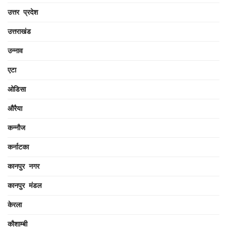
उत्तर प्रदेश
उत्तराखंड
उन्नाव
एटा
ओडिसा
औरैया
कन्नौज
कर्नाटका
कानपुर नगर
कानपुर मंडल
केरला
कौशाम्बी