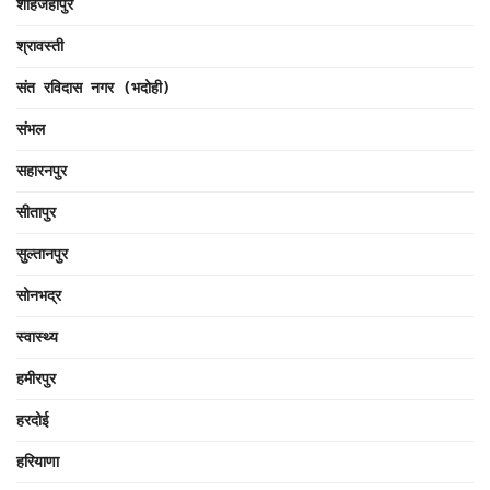
शाहजहाँपुर
श्रावस्ती
संत रविदास नगर (भदोही)
संभल
सहारनपुर
सीतापुर
सुल्तानपुर
सोनभद्र
स्वास्थ्य
हमीरपुर
हरदोई
हरियाणा