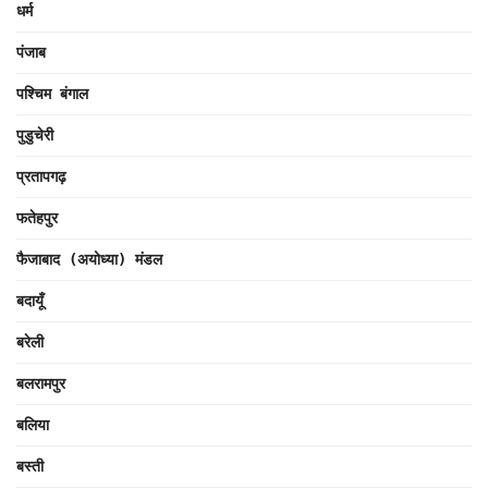
धर्म
पंजाब
पश्चिम बंगाल
पुडुचेरी
प्रतापगढ़
फतेहपुर
फैजाबाद (अयोध्या) मंडल
बदायूँ
बरेली
बलरामपुर
बलिया
बस्ती