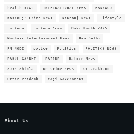
health news
INTERNATIONAL NEWS
KANNAUJ
Kannauj: Crime News
Kannauj News
Lifestyle
Lucknow
Lucknow News
Maha Kumbh 2025
Mumbai- Entertainment News
New Delhi
PM MODI
police
Politics
POLITICS NEWS
RAHUL GANDHI
RAIPUR
Raipur News
SJVN Shimla
UP Crime News
Uttarakhand
Uttar Pradesh
Yogi Government
About Us