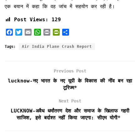
एक बयान में कहा कि वह जांच में सहयोग कर रही है।
Post Views:
129
F
T
E
W
P
P
S
a
w
m
h
r
r
h
c
i
a
a
i
i
a
Tags:
Air India Plane Crash Report
e
t
i
t
n
n
r
b
t
l
s
t
t
e
o
e
A
F
Previous Post
o
r
p
r
k
p
i
lucknow-नए भारत के नए यूपी के विकास की नींव बन रहा
e
टूरिज्म*
n
d
Next Post
l
LUCKNOW-अवैध धर्मांतरण देश और समाज के खिलाफ गहरी
y
साजिश, इसे बर्दाश्त नहीं किया जाएगा: सीएम योगी*