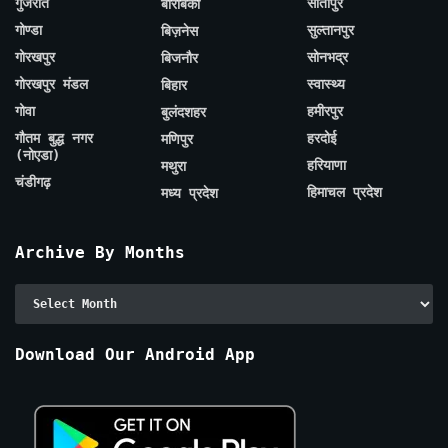
गुजरात
सीतापुर
बाराबंकी
गोण्डा
सुल्तानपुर
बिज़नेस
गोरखपुर
सोनभद्र
बिजनौर
गोरखपुर मंडल
स्वास्थ्य
बिहार
गोवा
हमीरपुर
बुलंदशहर
गौतम बुद्ध नगर
हरदोई
मणिपुर
(नोएडा)
हरियाणा
मथुरा
चंडीगढ़
हिमाचल प्रदेश
मध्य प्रदेश
Archive By Months
Archive
By
Months
Download Our Android App