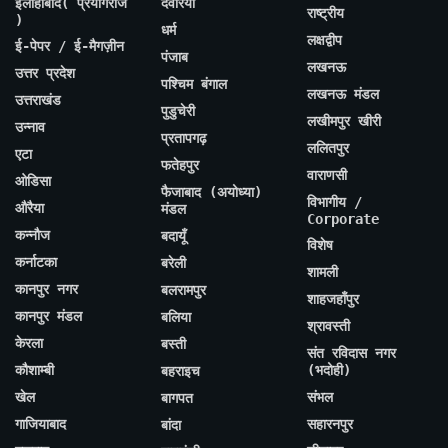
इलाहाबाद( प्रयागराज
देवरिया
राष्ट्रीय
)
धर्म
लक्षद्वीप
ई-पेपर / ई-मैगज़ीन
पंजाब
लखनऊ
उत्तर प्रदेश
पश्चिम बंगाल
लखनऊ मंडल
उत्तराखंड
पुडुचेरी
लखीमपुर खीरी
उन्नाव
प्रतापगढ़
ललितपुर
एटा
फतेहपुर
वाराणसी
ओडिसा
फैजाबाद (अयोध्या)
विभागीय /
औरैया
मंडल
Corporate
कन्नौज
बदायूँ
विशेष
कर्नाटका
बरेली
शामली
कानपुर नगर
बलरामपुर
शाहजहाँपुर
कानपुर मंडल
बलिया
श्रावस्ती
केरला
बस्ती
संत रविदास नगर
कौशाम्बी
(भदोही)
बहराइच
खेल
संभल
बागपत
गाजियाबाद
सहारनपुर
बांदा