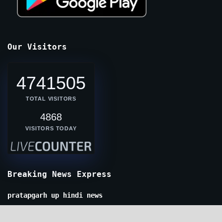
Our Visitors
4741505
TOTAL VISITORS
4868
VISITORS TODAY
Breaking News Express
pratapgarh up hindi news
today up hindi news