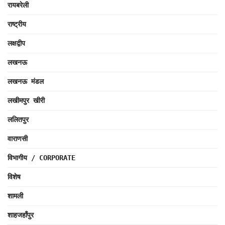
रायबरेली
राष्ट्रीय
लक्षद्वीप
लखनऊ
लखनऊ मंडल
लखीमपुर खीरी
ललितपुर
वाराणसी
विभागीय / CORPORATE
विशेष
शामली
शाहजहाँपुर