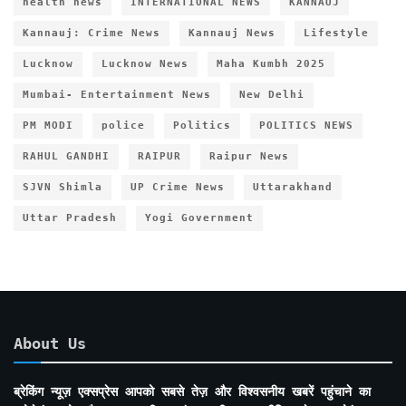
health news
INTERNATIONAL NEWS
KANNAUJ
Kannauj: Crime News
Kannauj News
Lifestyle
Lucknow
Lucknow News
Maha Kumbh 2025
Mumbai- Entertainment News
New Delhi
PM MODI
police
Politics
POLITICS NEWS
RAHUL GANDHI
RAIPUR
Raipur News
SJVN Shimla
UP Crime News
Uttarakhand
Uttar Pradesh
Yogi Government
About Us
ब्रेकिंग न्यूज़ एक्सप्रेस आपको सबसे तेज़ और विश्वसनीय खबरें पहुंचाने का