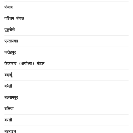
पंजाब
पश्चिम बंगाल
पुडुचेरी
प्रतापगढ़
फतेहपुर
फैजाबाद (अयोध्या) मंडल
बदायूँ
बरेली
बलरामपुर
बलिया
बस्ती
बहराइच