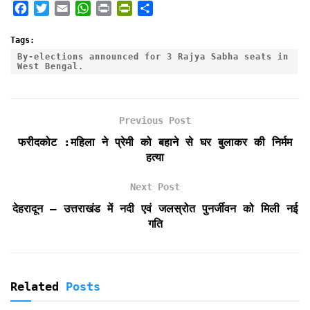
F
T
E
W
P
P
S
a
w
m
h
r
r
h
c
i
a
a
i
i
a
Tags:
e
t
i
t
n
n
r
By-elections announced for 3 Rajya Sabha seats in
West Bengal.
b
t
l
s
t
t
e
o
e
A
F
o
r
p
r
k
p
i
Previous Post
e
फरीदकोट :महिला ने प्रेमी को बहाने से घर बुलाकर की निर्मम
n
हत्या
d
l
Next Post
y
देहरादून – उत्तराखंड में नदी एवं जलस्रोत पुनर्जीवन को मिली नई
गति
Related
Posts