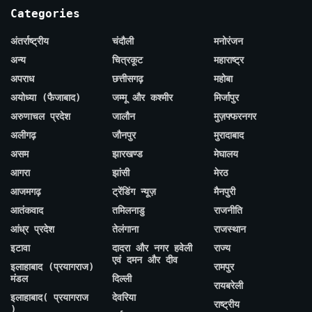
Categories
अंतर्राष्ट्रीय
चंदौली
मनोरंजन
अन्य
चित्रकूट
महाराष्ट्र
अपराध
छत्तीसगढ़
महोबा
अयोध्या (फैजाबाद)
जम्मू और कश्मीर
मिर्जापुर
अरुणाचल प्रदेश
जालौन
मुज़फ्फरनगर
अलीगढ़
जौनपुर
मुरादाबाद
असम
झारखण्ड
मेघालय
आगरा
झांसी
मेरठ
आजमगढ़
ट्रेंडिंग न्यूज़
मैनपुरी
आतंकवाद
तमिलनाडु
राजनीति
आंध्र प्रदेश
तेलंगाना
राजस्थान
इटावा
दादरा और नगर हवेली
राज्य
एवं दमन और दीव
इलाहाबाद (प्रयागराज)
रामपुर
मंडल
दिल्ली
रायबरेली
इलाहाबाद( प्रयागराज
देवरिया
राष्ट्रीय
)