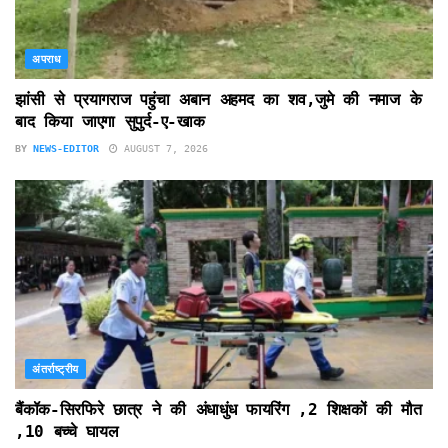
अपराध
झांसी से प्रयागराज पहुंचा अबान अहमद का शव,जुमे की नमाज के
बाद किया जाएगा सुपुर्द-ए-खाक
BY
NEWS-EDITOR
AUGUST 7, 2026
अंतर्राष्ट्रीय
बैंकॉक-सिरफिरे छात्र ने की अंधाधुंध फायरिंग ,2 शिक्षकों की मौत
,10 बच्चे घायल