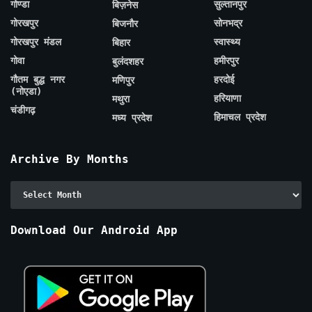
गोण्डा
सुल्तानपुर
बिज़नेस
गोरखपुर
सोनभद्र
बिजनौर
गोरखपुर मंडल
स्वास्थ्य
बिहार
गोवा
हमीरपुर
बुलंदशहर
गौतम बुद्ध नगर
हरदोई
मणिपुर
(नोएडा)
हरियाणा
मथुरा
चंडीगढ़
हिमाचल प्रदेश
मध्य प्रदेश
Archive By Months
Archive
By
Months
Download Our Android App