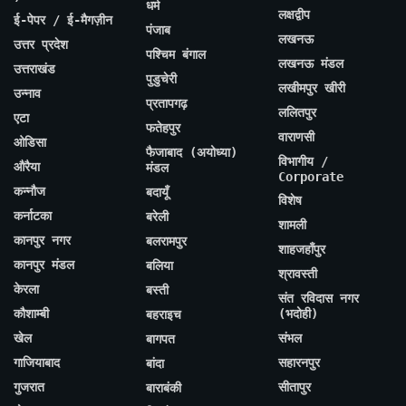
धर्म
लक्षद्वीप
ई-पेपर / ई-मैगज़ीन
पंजाब
लखनऊ
उत्तर प्रदेश
पश्चिम बंगाल
लखनऊ मंडल
उत्तराखंड
पुडुचेरी
लखीमपुर खीरी
उन्नाव
प्रतापगढ़
ललितपुर
एटा
फतेहपुर
वाराणसी
ओडिसा
फैजाबाद (अयोध्या)
विभागीय /
औरैया
मंडल
Corporate
कन्नौज
बदायूँ
विशेष
कर्नाटका
बरेली
शामली
कानपुर नगर
बलरामपुर
शाहजहाँपुर
कानपुर मंडल
बलिया
श्रावस्ती
केरला
बस्ती
संत रविदास नगर
कौशाम्बी
(भदोही)
बहराइच
खेल
संभल
बागपत
गाजियाबाद
सहारनपुर
बांदा
गुजरात
सीतापुर
बाराबंकी