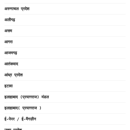
अरुणाचल प्रदेश
अलीगढ़
असम
आगरा
आजमगढ़
आतंकवाद
आंध्र प्रदेश
इटावा
इलाहाबाद (प्रयागराज) मंडल
इलाहाबाद( प्रयागराज )
ई-पेपर / ई-मैगज़ीन
उत्तर प्रदेश