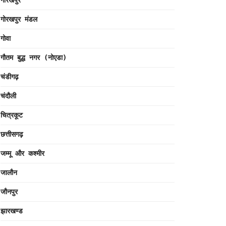
गोरखपुर
गोरखपुर मंडल
गोवा
गौतम बुद्ध नगर (नोएडा)
चंडीगढ़
चंदौली
चित्रकूट
छत्तीसगढ़
जम्मू और कश्मीर
जालौन
जौनपुर
झारखण्ड