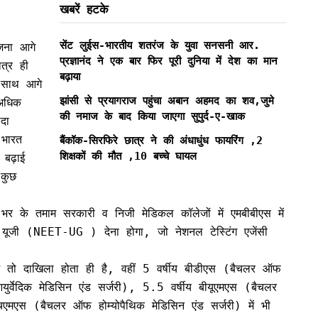
खबरें हटके
सेंट लुईस-भारतीय शतरंज के युवा सनसनी आर.
ोजना आगे
प्रज्ञानंद ने एक बार फिर पूरी दुनिया में देश का मान
त्र ही
बढ़ाया
े साथ आगे
झांसी से प्रयागराज पहुंचा अबान अहमद का शव,जुमे
अधिक
की नमाज के बाद किया जाएगा सुपुर्द-ए-खाक
दा
 भारत
बैंकॉक-सिरफिरे छात्र ने की अंधाधुंध फायरिंग ,2
शिक्षकों की मौत ,10 बच्चे घायल
बढ़ाई
 कुछ
श भर के तमाम सरकारी व निजी मेडिकल कॉलेजों में एमबीबीएस में
नीट यूजी (NEET-UG ) देना होगा, जो नेशनल टेस्टिंग एजेंसी
में तो दाखिला होता ही है, वहीं 5 वर्षीय बीडीएस (बैचलर ऑफ
र्वेदिक मेडिसिन एंड सर्जरी), 5.5 वर्षीय बीयूएमएस (बैचलर
चएमएस (बैचलर ऑफ होम्योपैथिक मेडिसिन एंड सर्जरी) में भी