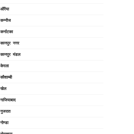
औरैया
कन्नौज
कर्नाटका
कानपुर नगर
कानपुर मंडल
केरला
कौशाम्बी
खेल
गाजियाबाद
गुजरात
गोण्डा