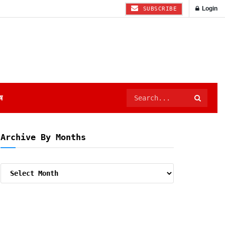
Login
SUBSCRIBE
ष
Archive By Months
Archive
By
Months