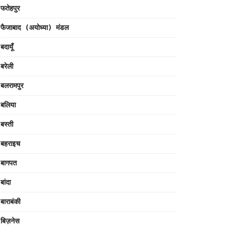
फतेहपुर
फैजाबाद (अयोध्या) मंडल
बदायूँ
बरेली
बलरामपुर
बलिया
बस्ती
बहराइच
बागपत
बांदा
बाराबंकी
बिज़नेस