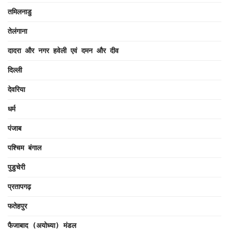
तमिलनाडु
तेलंगाना
दादरा और नगर हवेली एवं दमन और दीव
दिल्ली
देवरिया
धर्म
पंजाब
पश्चिम बंगाल
पुडुचेरी
प्रतापगढ़
फतेहपुर
फैजाबाद (अयोध्या) मंडल