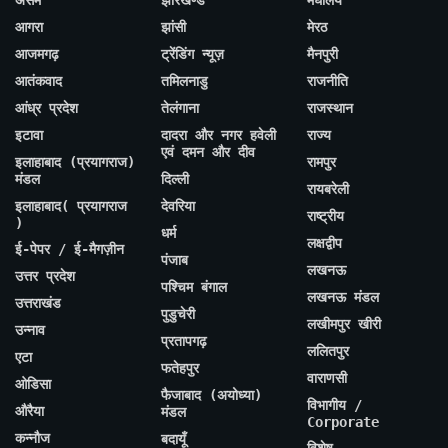
आगरा
झांसी
मेरठ
आजमगढ़
ट्रेंडिंग न्यूज़
मैनपुरी
आतंकवाद
तमिलनाडु
राजनीति
आंध्र प्रदेश
तेलंगाना
राजस्थान
इटावा
दादरा और नगर हवेली
राज्य
एवं दमन और दीव
इलाहाबाद (प्रयागराज)
रामपुर
मंडल
दिल्ली
रायबरेली
इलाहाबाद( प्रयागराज
देवरिया
राष्ट्रीय
)
धर्म
लक्षद्वीप
ई-पेपर / ई-मैगज़ीन
पंजाब
लखनऊ
उत्तर प्रदेश
पश्चिम बंगाल
लखनऊ मंडल
उत्तराखंड
पुडुचेरी
लखीमपुर खीरी
उन्नाव
प्रतापगढ़
ललितपुर
एटा
फतेहपुर
वाराणसी
ओडिसा
फैजाबाद (अयोध्या)
विभागीय /
औरैया
मंडल
Corporate
कन्नौज
बदायूँ
विशेष