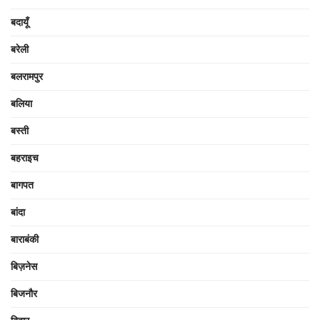
बदायूँ
बरेली
बलरामपुर
बलिया
बस्ती
बहराइच
बागपत
बांदा
बाराबंकी
बिज़नेस
बिजनौर