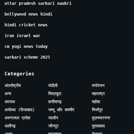
uttar pradesh sarkari naukri
bollywood news hindi
hindi cricket news
iran israel war
cm yogi news today
sarkari scheme 2025
Categories
अंतर्राष्ट्रीय
चंदौली
मनोरंजन
अन्य
चित्रकूट
महाराष्ट्र
अपराध
छत्तीसगढ़
महोबा
अयोध्या (फैजाबाद)
जम्मू और कश्मीर
मिर्जापुर
अरुणाचल प्रदेश
जालौन
मुज़फ्फरनगर
अलीगढ़
जौनपुर
मुरादाबाद
असम
झारखण्ड
मेघालय