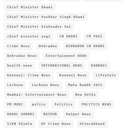
Chief Minister Dhami
Chief Minister Pushkar Singh Dhami
Chief Minister Vishnudev Sai
chief minister yogi
CM DHAMI
CM YOGI
Crime News
Dehradun
DEHRADUN CM DHAMI
Dehradun News
Entertainment NEWS
health news
INTERNATIONAL NEWS
KANNAUJ
Kannauj: Crime News
Kannauj News
Lifestyle
Lucknow
Lucknow News
Maha Kumbh 2025
Mumbai- Entertainment News
New Delhi
PM MODI
police
Politics
POLITICS NEWS
RAHUL GANDHI
RAIPUR
Raipur News
SJVN Shimla
UP Crime News
Uttarakhand