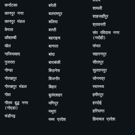
कर्नाटका
बरेली
शामली
कानपुर नगर
बलरामपुर
शाहजहाँपुर
कानपुर मंडल
बलिया
श्रावस्ती
केरला
बस्ती
संत रविदास नगर
कौशाम्बी
(भदोही)
बहराइच
खेल
संभल
बागपत
गाजियाबाद
सहारनपुर
बांदा
गुजरात
सीतापुर
बाराबंकी
गोण्डा
सुल्तानपुर
बिज़नेस
गोरखपुर
सोनभद्र
बिजनौर
गोरखपुर मंडल
स्वास्थ्य
बिहार
गोवा
हमीरपुर
बुलंदशहर
गौतम बुद्ध नगर
हरदोई
मणिपुर
(नोएडा)
हरियाणा
मथुरा
चंडीगढ़
हिमाचल प्रदेश
मध्य प्रदेश