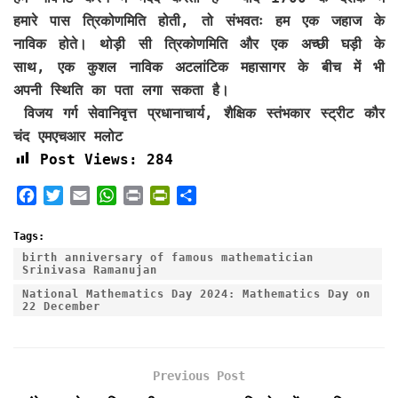
हमारे पास त्रिकोणमिति होती, तो संभवतः हम एक जहाज के
नाविक होते। थोड़ी सी त्रिकोणमिति और एक अच्छी घड़ी के
साथ, एक कुशल नाविक अटलांटिक महासागर के बीच में भी
अपनी स्थिति का पता लगा सकता है।
विजय गर्ग सेवानिवृत्त प्रधानाचार्य, शैक्षिक स्तंभकार स्ट्रीट कौर
चंद एमएचआर मलोट
Post Views:
284
F
T
E
W
P
P
S
a
w
m
h
r
r
h
c
i
a
a
i
i
a
Tags:
e
t
i
t
n
n
r
birth anniversary of famous mathematician
Srinivasa Ramanujan
b
t
l
s
t
t
e
o
e
A
F
National Mathematics Day 2024: Mathematics Day on
22 December
o
r
p
r
k
p
i
e
n
Previous Post
d