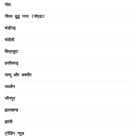
गोवा
गौतम बुद्ध नगर (नोएडा)
चंडीगढ़
चंदौली
चित्रकूट
छत्तीसगढ़
जम्मू और कश्मीर
जालौन
जौनपुर
झारखण्ड
झांसी
ट्रेंडिंग न्यूज़