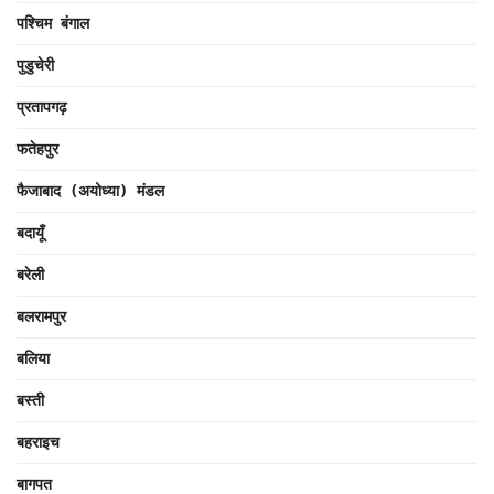
पश्चिम बंगाल
पुडुचेरी
प्रतापगढ़
फतेहपुर
फैजाबाद (अयोध्या) मंडल
बदायूँ
बरेली
बलरामपुर
बलिया
बस्ती
बहराइच
बागपत