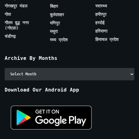
गोरखपुर मंडल
स्वास्थ्य
बिहार
गोवा
हमीरपुर
बुलंदशहर
गौतम बुद्ध नगर
हरदोई
मणिपुर
(नोएडा)
हरियाणा
मथुरा
चंडीगढ़
हिमाचल प्रदेश
मध्य प्रदेश
Archive By Months
Archive
By
Months
Download Our Android App