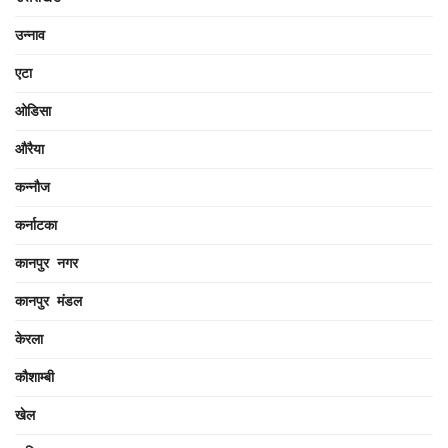
उन्नाव
एटा
ओडिसा
औरैया
कन्नौज
कर्नाटका
कानपुर नगर
कानपुर मंडल
केरला
कौशाम्बी
खेल