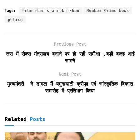
a
w
m
h
r
r
h
c
i
a
a
i
i
a
Tags:
film star shahrukh khan
Mumbai Crime News
e
t
i
t
n
n
r
police
b
t
l
s
t
t
e
o
e
A
F
o
r
p
r
k
p
i
Previous Post
e
रूस में सेक्स मंत्रालय बनाने पर हो रही समीक्षा ,बड़ी वजह आई
n
सामने
d
l
Next Post
y
मुख्यमंत्री ने डामटा में यमुनाघाटी क्रीड़ा एवं सांस्कृतिक विकास
समारोह में प्रतिभाग किया
Related
Posts