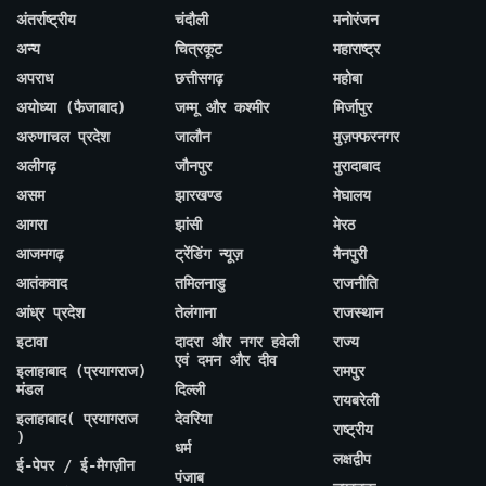
अंतर्राष्ट्रीय
चंदौली
मनोरंजन
अन्य
चित्रकूट
महाराष्ट्र
अपराध
छत्तीसगढ़
महोबा
अयोध्या (फैजाबाद)
जम्मू और कश्मीर
मिर्जापुर
अरुणाचल प्रदेश
जालौन
मुज़फ्फरनगर
अलीगढ़
जौनपुर
मुरादाबाद
असम
झारखण्ड
मेघालय
आगरा
झांसी
मेरठ
आजमगढ़
ट्रेंडिंग न्यूज़
मैनपुरी
आतंकवाद
तमिलनाडु
राजनीति
आंध्र प्रदेश
तेलंगाना
राजस्थान
इटावा
दादरा और नगर हवेली
राज्य
एवं दमन और दीव
इलाहाबाद (प्रयागराज)
रामपुर
मंडल
दिल्ली
रायबरेली
इलाहाबाद( प्रयागराज
देवरिया
राष्ट्रीय
)
धर्म
लक्षद्वीप
ई-पेपर / ई-मैगज़ीन
पंजाब