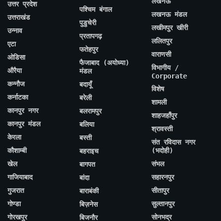
लखनऊ
उत्तर प्रदेश
पश्चिम बंगाल
लखनऊ मंडल
उत्तराखंड
पुडुचेरी
लखीमपुर खीरी
उन्नाव
प्रतापगढ़
ललितपुर
एटा
फतेहपुर
वाराणसी
ओडिसा
फैजाबाद (अयोध्या)
विभागीय /
औरैया
मंडल
Corporate
कन्नौज
बदायूँ
विशेष
कर्नाटका
बरेली
शामली
कानपुर नगर
बलरामपुर
शाहजहाँपुर
कानपुर मंडल
बलिया
श्रावस्ती
केरला
बस्ती
संत रविदास नगर
कौशाम्बी
(भदोही)
बहराइच
खेल
संभल
बागपत
गाजियाबाद
सहारनपुर
बांदा
गुजरात
सीतापुर
बाराबंकी
गोण्डा
सुल्तानपुर
बिज़नेस
गोरखपुर
सोनभद्र
बिजनौर