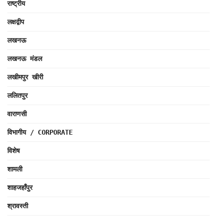
राष्ट्रीय
लक्षद्वीप
लखनऊ
लखनऊ मंडल
लखीमपुर खीरी
ललितपुर
वाराणसी
विभागीय / CORPORATE
विशेष
शामली
शाहजहाँपुर
श्रावस्ती