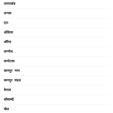
उत्तराखंड
उन्नाव
एटा
ओडिसा
औरैया
कन्नौज
कर्नाटका
कानपुर नगर
कानपुर मंडल
केरला
कौशाम्बी
खेल