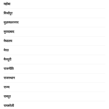
महोबा
मिर्जापुर
मुज़फ्फरनगर
मुरादाबाद
मेघालय
मेरठ
मैनपुरी
राजनीति
राजस्थान
राज्य
रामपुर
रायबरेली