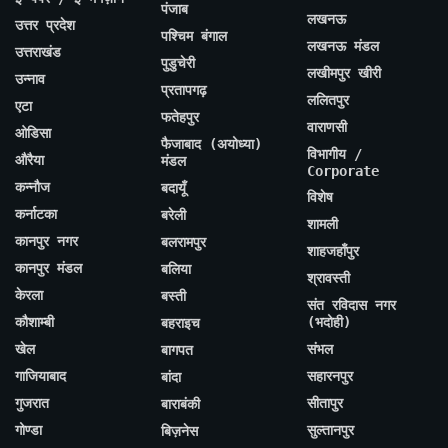
पंजाब
लखनऊ
उत्तर प्रदेश
पश्चिम बंगाल
लखनऊ मंडल
उत्तराखंड
पुडुचेरी
लखीमपुर खीरी
उन्नाव
प्रतापगढ़
ललितपुर
एटा
फतेहपुर
वाराणसी
ओडिसा
फैजाबाद (अयोध्या)
विभागीय /
औरैया
मंडल
Corporate
कन्नौज
बदायूँ
विशेष
कर्नाटका
बरेली
शामली
कानपुर नगर
बलरामपुर
शाहजहाँपुर
कानपुर मंडल
बलिया
श्रावस्ती
केरला
बस्ती
संत रविदास नगर
कौशाम्बी
(भदोही)
बहराइच
खेल
संभल
बागपत
गाजियाबाद
सहारनपुर
बांदा
गुजरात
सीतापुर
बाराबंकी
गोण्डा
सुल्तानपुर
बिज़नेस