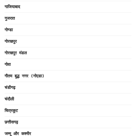
गाजियाबाद
गुजरात
गोण्डा
गोरखपुर
गोरखपुर मंडल
गोवा
गौतम बुद्ध नगर (नोएडा)
चंडीगढ़
चंदौली
चित्रकूट
छत्तीसगढ़
जम्मू और कश्मीर