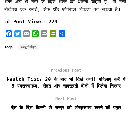
अगर आप भी उम्र के बढ़ते असर को थामना चाहती हैं, तो मेसो
बोटोक्स एक स्मार्ट, सेफ और एफेक्टिव विकल्प बन सकता है।
Post Views:
274
F
T
E
W
P
P
S
a
w
m
h
r
r
h
c
i
a
a
i
i
a
Tags:
#ब्यूटीमंत्र
e
t
i
t
n
n
r
b
t
l
s
t
t
e
o
e
A
F
Previous Post
o
r
p
r
k
p
i
Health Tips: 30 के बाद भी दिखें जवां! महिलाएं करें ये
e
5 एक्सरसाइज, सेहत और खूबसूरती दोनों में मिलेगा निखार
n
d
Next Post
l
देश के दिल दिल्ली से राष्ट्र को संस्कृतमय करने की पहल
y