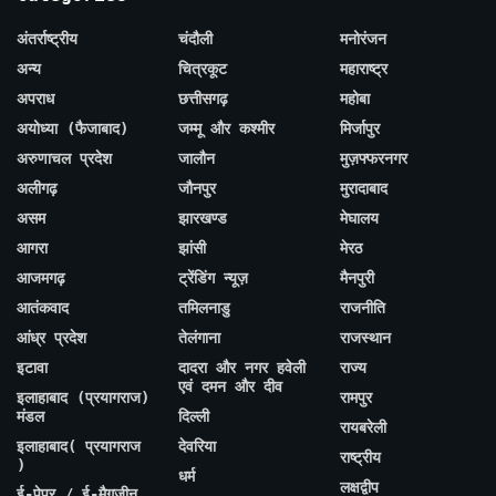
अंतर्राष्ट्रीय
चंदौली
मनोरंजन
अन्य
चित्रकूट
महाराष्ट्र
अपराध
छत्तीसगढ़
महोबा
अयोध्या (फैजाबाद)
जम्मू और कश्मीर
मिर्जापुर
अरुणाचल प्रदेश
जालौन
मुज़फ्फरनगर
अलीगढ़
जौनपुर
मुरादाबाद
असम
झारखण्ड
मेघालय
आगरा
झांसी
मेरठ
आजमगढ़
ट्रेंडिंग न्यूज़
मैनपुरी
आतंकवाद
तमिलनाडु
राजनीति
आंध्र प्रदेश
तेलंगाना
राजस्थान
इटावा
दादरा और नगर हवेली
राज्य
एवं दमन और दीव
इलाहाबाद (प्रयागराज)
रामपुर
मंडल
दिल्ली
रायबरेली
इलाहाबाद( प्रयागराज
देवरिया
राष्ट्रीय
)
धर्म
लक्षद्वीप
ई-पेपर / ई-मैगज़ीन