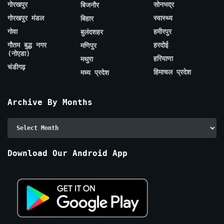
गोरखपुर
सोनभद्र
बिजनौर
गोरखपुर मंडल
स्वास्थ्य
बिहार
गोवा
हमीरपुर
बुलंदशहर
गौतम बुद्ध नगर
हरदोई
मणिपुर
(नोएडा)
हरियाणा
मथुरा
चंडीगढ़
हिमाचल प्रदेश
मध्य प्रदेश
Archive By Months
Archive
By
Months
Download Our Android App