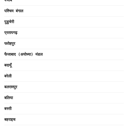
पंजाब
पश्चिम बंगाल
पुडुचेरी
प्रतापगढ़
फतेहपुर
फैजाबाद (अयोध्या) मंडल
बदायूँ
बरेली
बलरामपुर
बलिया
बस्ती
बहराइच