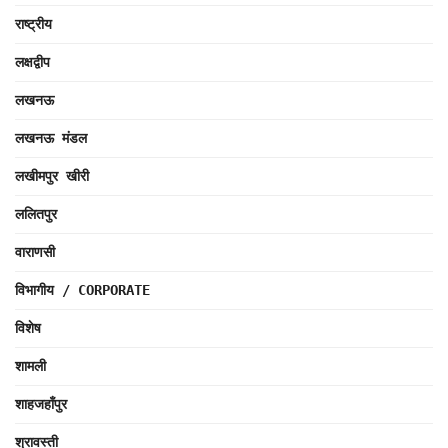
राष्ट्रीय
लक्षद्वीप
लखनऊ
लखनऊ मंडल
लखीमपुर खीरी
ललितपुर
वाराणसी
विभागीय / CORPORATE
विशेष
शामली
शाहजहाँपुर
श्रावस्ती