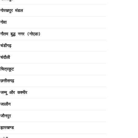
गोरखपुर मंडल
गोवा
गौतम बुद्ध नगर (नोएडा)
चंडीगढ़
चंदौली
चित्रकूट
छत्तीसगढ़
जम्मू और कश्मीर
जालौन
जौनपुर
झारखण्ड