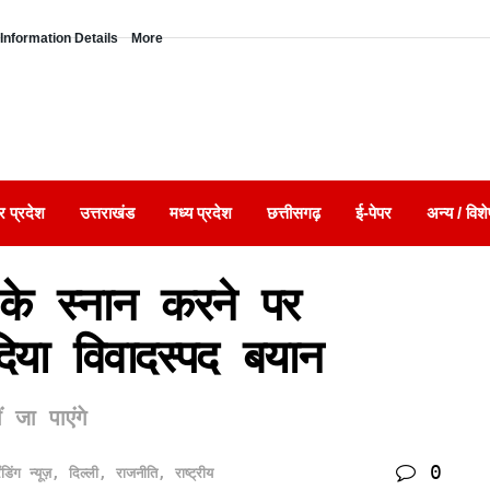
Information Details
More
र प्रदेश
उत्तराखंड
मध्य प्रदेश
छत्तीसगढ़
ई-पेपर
अन्य / विशे
 के स्नान करने पर
दिया विवादस्पद बयान
 जा पाएंगे
0
ेंडिंग न्यूज़
,
दिल्ली
,
राजनीति
,
राष्ट्रीय