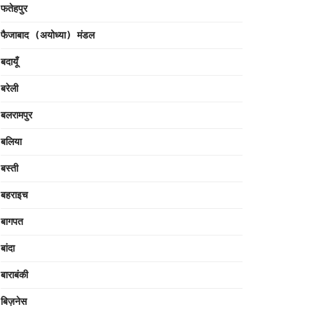
फतेहपुर
फैजाबाद (अयोध्या) मंडल
बदायूँ
बरेली
बलरामपुर
बलिया
बस्ती
बहराइच
बागपत
बांदा
बाराबंकी
बिज़नेस