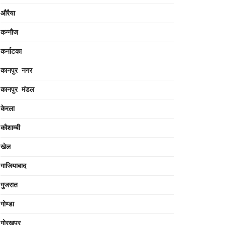
औरैया
कन्नौज
कर्नाटका
कानपुर नगर
कानपुर मंडल
केरला
कौशाम्बी
खेल
गाजियाबाद
गुजरात
गोण्डा
गोरखपुर