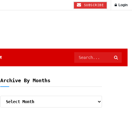
Login
SUBSCRIBE
ष
Archive By Months
Archive
By
Months