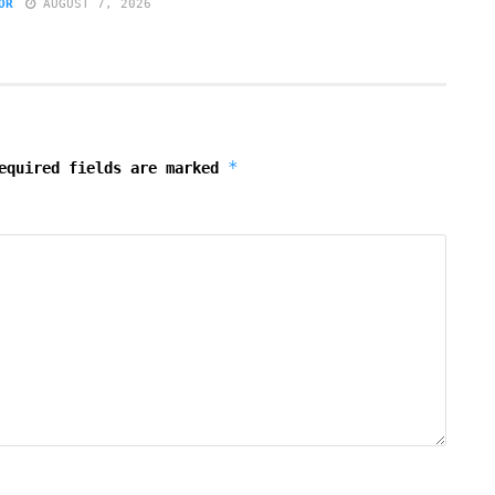
OR
AUGUST 7, 2026
*
equired fields are marked