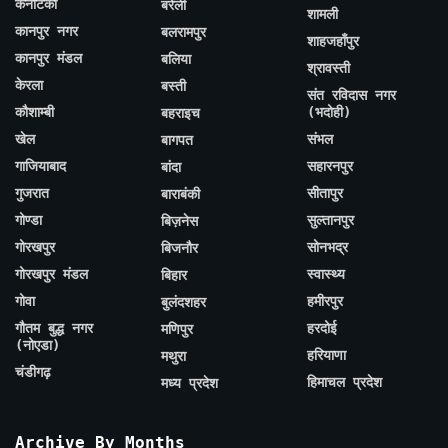
कर्नाटका
बरेली
शामली
कानपुर नगर
बलरामपुर
शाहजहाँपुर
कानपुर मंडल
बलिया
श्रावस्ती
केरला
बस्ती
संत रविदास नगर
कौशाम्बी
(भदोही)
बहराइच
खेल
संभल
बागपत
गाजियाबाद
सहारनपुर
बांदा
गुजरात
सीतापुर
बाराबंकी
गोण्डा
सुल्तानपुर
बिज़नेस
गोरखपुर
सोनभद्र
बिजनौर
गोरखपुर मंडल
स्वास्थ्य
बिहार
गोवा
हमीरपुर
बुलंदशहर
गौतम बुद्ध नगर
हरदोई
मणिपुर
(नोएडा)
हरियाणा
मथुरा
चंडीगढ़
हिमाचल प्रदेश
मध्य प्रदेश
Archive By Months