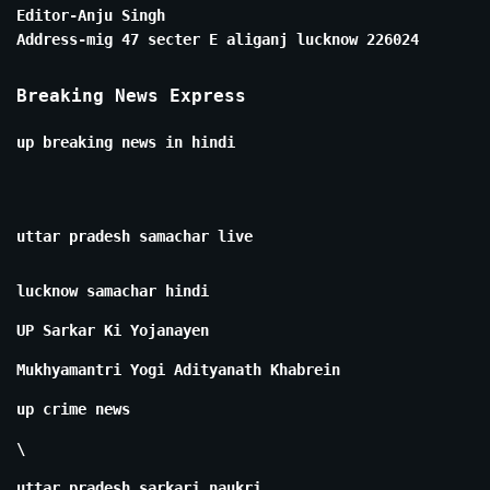
Editor-Anju Singh
Address-mig 47 secter E aliganj lucknow 226024
Breaking News Express
up breaking news in hindi
uttar pradesh samachar live
lucknow samachar hindi
UP Sarkar Ki Yojanayen
Mukhyamantri Yogi Adityanath Khabrein
up crime news
\
uttar pradesh sarkari naukri