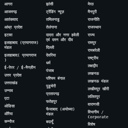
आगरा
झांसी
मेरठ
आजमगढ़
ट्रेंडिंग न्यूज़
मैनपुरी
आतंकवाद
तमिलनाडु
राजनीति
आंध्र प्रदेश
तेलंगाना
राजस्थान
इटावा
दादरा और नगर हवेली
राज्य
एवं दमन और दीव
इलाहाबाद (प्रयागराज)
रामपुर
मंडल
दिल्ली
रायबरेली
इलाहाबाद( प्रयागराज
देवरिया
राष्ट्रीय
)
धर्म
लक्षद्वीप
ई-पेपर / ई-मैगज़ीन
पंजाब
लखनऊ
उत्तर प्रदेश
पश्चिम बंगाल
लखनऊ मंडल
उत्तराखंड
पुडुचेरी
लखीमपुर खीरी
उन्नाव
प्रतापगढ़
ललितपुर
एटा
फतेहपुर
वाराणसी
ओडिसा
फैजाबाद (अयोध्या)
विभागीय /
औरैया
मंडल
Corporate
कन्नौज
बदायूँ
विशेष