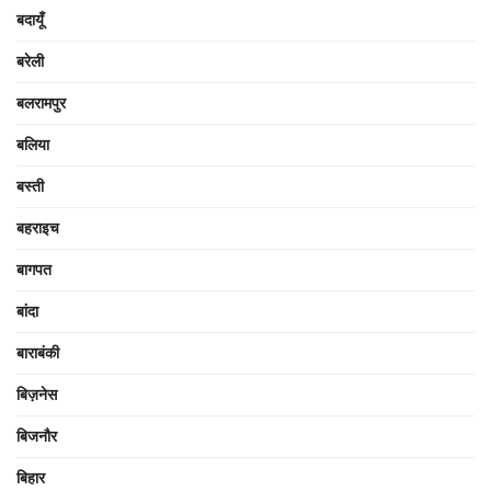
बदायूँ
बरेली
बलरामपुर
बलिया
बस्ती
बहराइच
बागपत
बांदा
बाराबंकी
बिज़नेस
बिजनौर
बिहार