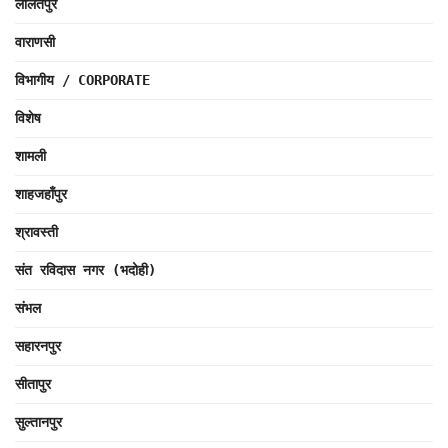
ललितपुर
वाराणसी
विभागीय / CORPORATE
विशेष
शामली
शाहजहाँपुर
श्रावस्ती
संत रविदास नगर (भदोही)
संभल
सहारनपुर
सीतापुर
सुल्तानपुर