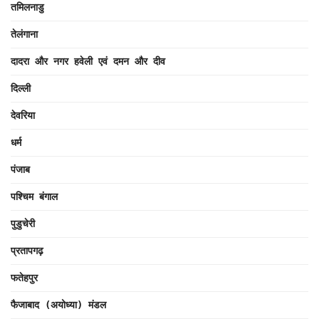
तमिलनाडु
तेलंगाना
दादरा और नगर हवेली एवं दमन और दीव
दिल्ली
देवरिया
धर्म
पंजाब
पश्चिम बंगाल
पुडुचेरी
प्रतापगढ़
फतेहपुर
फैजाबाद (अयोध्या) मंडल