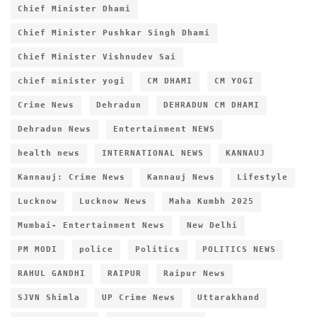
Chief Minister Dhami
Chief Minister Pushkar Singh Dhami
Chief Minister Vishnudev Sai
chief minister yogi
CM DHAMI
CM YOGI
Crime News
Dehradun
DEHRADUN CM DHAMI
Dehradun News
Entertainment NEWS
health news
INTERNATIONAL NEWS
KANNAUJ
Kannauj: Crime News
Kannauj News
Lifestyle
Lucknow
Lucknow News
Maha Kumbh 2025
Mumbai- Entertainment News
New Delhi
PM MODI
police
Politics
POLITICS NEWS
RAHUL GANDHI
RAIPUR
Raipur News
SJVN Shimla
UP Crime News
Uttarakhand