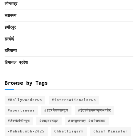
सोनभद्र
स्वास्थ्य
हमीरपुर
हरदोई
हरियाणा
हिमाचल प्रदेश
Browse by Tags
#Bollywoodnews
#internationalnews
#sportsnews
#इंटरनेशनलन्यूज
#इंटरनेशनलन्यूजअपडेट
#टेक्नोलॉजीन्यूज
#लाइफस्टाइल
#वास्तुशास्त्र #धर्मसमाचार
-Mahakumbh-2025
Chhattisgarh
Chief Minister