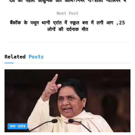
देश की पहली आधुनिक और आत्म-निर्भर गौ-शाला ग्वालियर में
d
l
Next Post
y
बैंकॉक के पथुम थानी प्रांत में स्कूल बस में लगी आग ,25
लोगों की दर्दनाक मौत
Related
Posts
उत्तर प्रदेश