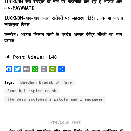
LUCKNOW-संत रविदास के नाम पर राजनीति कर रही है भाजपा और
आप-MAYAWATI
LUCKNOW-गांव-गांव अमृत सरोवरों पर लहराएगा तिरंगा, मनाया जाएगा
स्वतंत्रता दिवस
कन्नौज: भाजपा किसान मोर्चा के प्रदेश अध्यक्ष देवेंद्र चौधरी का भव्य
स्वागत
Post Views:
148
F
T
E
W
P
P
S
a
w
m
h
r
r
h
c
i
a
a
i
i
a
Tags:
Bavdhan Brudak of Pune
e
t
i
t
n
n
r
Pune helicopter crash
b
t
l
s
t
t
e
The dead included 2 pilots and 1 engineer
o
e
A
F
o
r
p
r
k
p
i
e
Previous Post
n