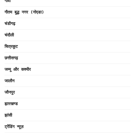
गोवा
गौतम बुद्ध नगर (नोएडा)
चंडीगढ़
चंदौली
चित्रकूट
छत्तीसगढ़
जम्मू और कश्मीर
जालौन
जौनपुर
झारखण्ड
झांसी
ट्रेंडिंग न्यूज़