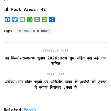
Post Views:
42
F
T
E
W
P
P
S
a
w
m
h
r
r
h
c
i
a
a
i
i
a
Tags:
CM YOGI BIRTHDAY
e
t
i
t
n
n
r
b
t
l
s
t
t
e
o
e
A
F
Previous Post
o
r
p
r
k
p
i
नई दिल्ली-राज्यसभा चुनाव 2026:तरुण चुघ सहित कई बड़े नाम
e
शामिल
n
d
Next Post
l
अयोध्या-राम मंदिर चढ़ावे पर अखिलेश यादव के आरोपों को ट्रस्ट
y
ने बताया निराधार ,कहा ये
Related
Posts