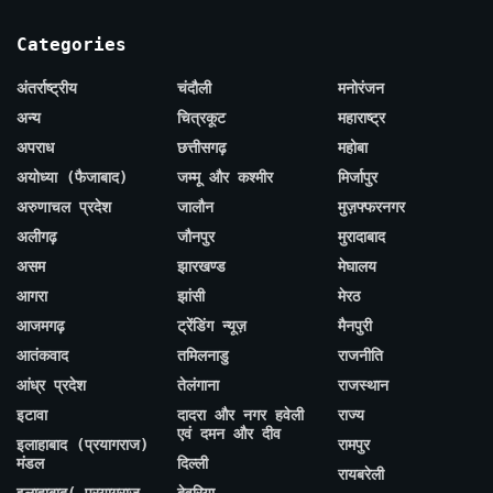
Categories
अंतर्राष्ट्रीय
चंदौली
मनोरंजन
अन्य
चित्रकूट
महाराष्ट्र
अपराध
छत्तीसगढ़
महोबा
अयोध्या (फैजाबाद)
जम्मू और कश्मीर
मिर्जापुर
अरुणाचल प्रदेश
जालौन
मुज़फ्फरनगर
अलीगढ़
जौनपुर
मुरादाबाद
असम
झारखण्ड
मेघालय
आगरा
झांसी
मेरठ
आजमगढ़
ट्रेंडिंग न्यूज़
मैनपुरी
आतंकवाद
तमिलनाडु
राजनीति
आंध्र प्रदेश
तेलंगाना
राजस्थान
इटावा
दादरा और नगर हवेली
राज्य
एवं दमन और दीव
इलाहाबाद (प्रयागराज)
रामपुर
मंडल
दिल्ली
रायबरेली
इलाहाबाद( प्रयागराज
देवरिया