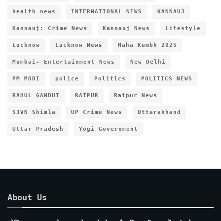
health news
INTERNATIONAL NEWS
KANNAUJ
Kannauj: Crime News
Kannauj News
Lifestyle
Lucknow
Lucknow News
Maha Kumbh 2025
Mumbai- Entertainment News
New Delhi
PM MODI
police
Politics
POLITICS NEWS
RAHUL GANDHI
RAIPUR
Raipur News
SJVN Shimla
UP Crime News
Uttarakhand
Uttar Pradesh
Yogi Government
About Us