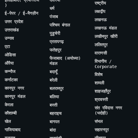
राष्ट्रीय
)
धर्म
लक्षद्वीप
ई-पेपर / ई-मैगज़ीन
पंजाब
लखनऊ
उत्तर प्रदेश
पश्चिम बंगाल
लखनऊ मंडल
उत्तराखंड
पुडुचेरी
लखीमपुर खीरी
उन्नाव
प्रतापगढ़
ललितपुर
एटा
फतेहपुर
वाराणसी
ओडिसा
फैजाबाद (अयोध्या)
विभागीय /
औरैया
मंडल
Corporate
कन्नौज
बदायूँ
विशेष
कर्नाटका
बरेली
शामली
कानपुर नगर
बलरामपुर
शाहजहाँपुर
कानपुर मंडल
बलिया
श्रावस्ती
केरला
बस्ती
संत रविदास नगर
कौशाम्बी
(भदोही)
बहराइच
खेल
संभल
बागपत
गाजियाबाद
सहारनपुर
बांदा
गुजरात
सीतापुर