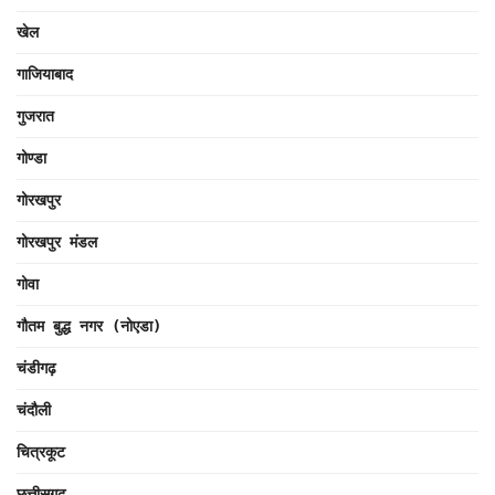
खेल
गाजियाबाद
गुजरात
गोण्डा
गोरखपुर
गोरखपुर मंडल
गोवा
गौतम बुद्ध नगर (नोएडा)
चंडीगढ़
चंदौली
चित्रकूट
छत्तीसगढ़