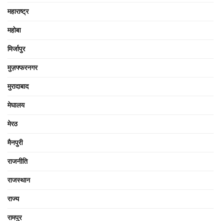
महाराष्ट्र
महोबा
मिर्जापुर
मुज़फ्फरनगर
मुरादाबाद
मेघालय
मेरठ
मैनपुरी
राजनीति
राजस्थान
राज्य
रामपुर