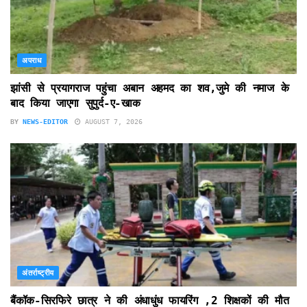
अपराध
झांसी से प्रयागराज पहुंचा अबान अहमद का शव,जुमे की नमाज के
बाद किया जाएगा सुपुर्द-ए-खाक
BY
NEWS-EDITOR
AUGUST 7, 2026
अंतर्राष्ट्रीय
बैंकॉक-सिरफिरे छात्र ने की अंधाधुंध फायरिंग ,2 शिक्षकों की मौत