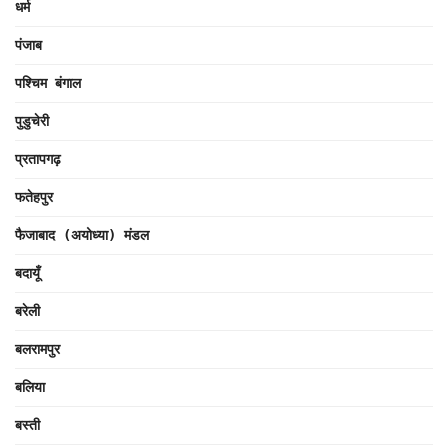
धर्म
पंजाब
पश्चिम बंगाल
पुडुचेरी
प्रतापगढ़
फतेहपुर
फैजाबाद (अयोध्या) मंडल
बदायूँ
बरेली
बलरामपुर
बलिया
बस्ती