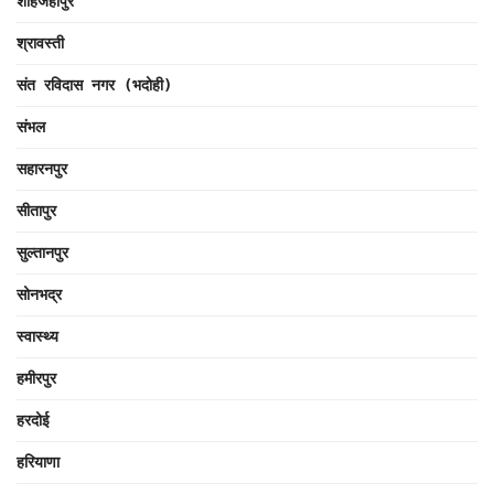
शाहजहाँपुर
श्रावस्ती
संत रविदास नगर (भदोही)
संभल
सहारनपुर
सीतापुर
सुल्तानपुर
सोनभद्र
स्वास्थ्य
हमीरपुर
हरदोई
हरियाणा