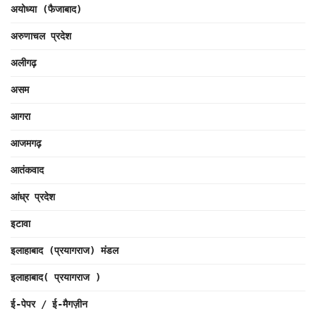
अयोध्या (फैजाबाद)
अरुणाचल प्रदेश
अलीगढ़
असम
आगरा
आजमगढ़
आतंकवाद
आंध्र प्रदेश
इटावा
इलाहाबाद (प्रयागराज) मंडल
इलाहाबाद( प्रयागराज )
ई-पेपर / ई-मैगज़ीन