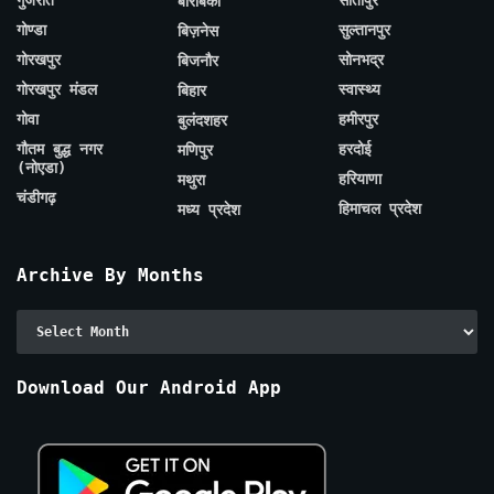
बाराबंकी
गोण्डा
सुल्तानपुर
बिज़नेस
गोरखपुर
सोनभद्र
बिजनौर
गोरखपुर मंडल
स्वास्थ्य
बिहार
गोवा
हमीरपुर
बुलंदशहर
गौतम बुद्ध नगर
हरदोई
मणिपुर
(नोएडा)
हरियाणा
मथुरा
चंडीगढ़
हिमाचल प्रदेश
मध्य प्रदेश
Archive By Months
Archive
By
Months
Download Our Android App